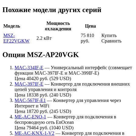
Похожие модели других серий
Мощность
Модель
Цена
охлаждения
MSZ-
75 810
Купить
2.2 кВт
EF22VGKW
руб.
Сравнить
Опции MSZ-AP20VGK
MAC-334IF-E
— Универсальный интерфейс (совмещает
функции MAC-397IF-E и MAC-399IF-E)
Цена 40420 руб. (529 USD)
MAC-397IF-E
— Конвертер для подключения внешних
цепей управления и контроля
Цена 18338 руб. (240 USD)
MAC-567IF-E1
— Конвертер для управления через
Интернет и WiFi
Цена 18720 руб. (245 USD)
ME-AC-ENO-1
— Конвертер для подключения в
беспроводную сеть EnOcean
Цена 79464 руб. (1040 USD)
ME-AC-KNX-1-V2
— Конвертер для подключения в