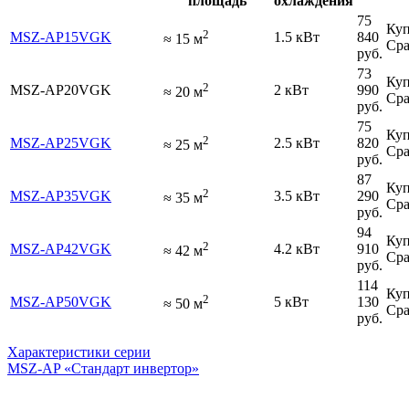
площадь
охлаждения
75
Куп
2
MSZ-AP15VGK
1.5 кВт
840
≈
15
м
Сра
руб.
73
Куп
2
MSZ-AP20VGK
2 кВт
990
≈
20
м
Сра
руб.
75
Куп
2
MSZ-AP25VGK
2.5 кВт
820
≈
25
м
Сра
руб.
87
Куп
2
MSZ-AP35VGK
3.5 кВт
290
≈
35
м
Сра
руб.
94
Куп
2
MSZ-AP42VGK
4.2 кВт
910
≈
42
м
Сра
руб.
114
Куп
2
MSZ-AP50VGK
5 кВт
130
≈
50
м
Сра
руб.
Характеристики серии
MSZ-AP «Стандарт инвертор»