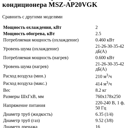
кондиционера MSZ-AP20VGK
Сравнить с другими моделями
Мощность охлаждения, кВт
2
Мощность обогрева, кВт
2.5
Потребляемая мощность (охлаждение)
0.460 кВт
21-26-30-35-42
Уровень шума (охлаждение)
дБ(А)
Потребляемая мощность (нагрев)
0.600 кВт
21-26-30-35-42
Уровень шума (нагрев)
дБ(А)
3
Расход воздуха (мин.)
210 м
/ч
3
Расход воздуха (макс.)
414 м
/ч
Вес
8.2 кг
Размеры ШхГхВ, мм
760x178x250
220-240 В, 1 ф,
Напряжение питания
50 Гц
Диаметр труб (жидкость)
6.35 (1/4)
Диаметр труб (газ)
9.52 (3/8)
Диаметр дренажа
16