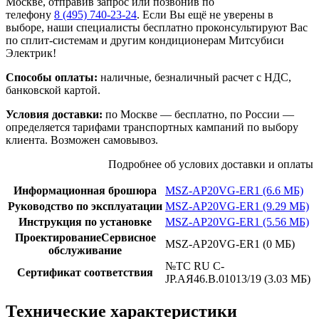
Москве, отправив запрос или позвонив по
телефону
8 (495)
740-23-24
. Если Вы ещё не уверены в
выборе, наши специалисты бесплатно проконсультируют Вас
по сплит-системам и другим кондиционерам Митсубиси
Электрик!
Способы оплаты:
наличные, безналичный расчет с НДС,
банковской картой.
Условия доставки:
по Москве — бесплатно, по России —
определяется тарифами транспортных кампаний по выбору
клиента. Возможен самовывоз.
Подробнее об услових доставки и оплаты
Информационная брошюра
MSZ-AP20VG-ER1 (6.6 МБ)
Руководство по эксплуатации
MSZ-AP20VG-ER1 (9.29 МБ)
Инструкция по установке
MSZ-AP20VG-ER1 (5.56 МБ)
ПроектированиеСервисное
MSZ-AP20VG-ER1 (0 МБ)
обслуживание
№TC RU C-
Сертификат соответствия
JP.АЯ46.В.01013/19 (3.03 МБ)
Технические характеристики