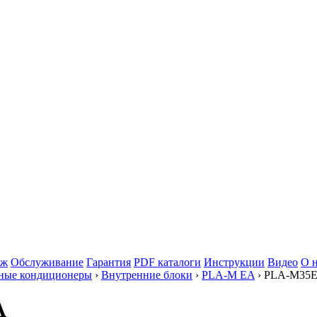
аж
Обслуживание
Гарантия
PDF каталоги
Инструкции
Видео
О 
ные кондиционеры
›
Внутренние блоки
›
PLA-M EA
› PLA-M35
A