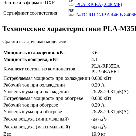
Чертежи в формате DXF
PLA-RP-EA (2.48 МБ)
Сертификат соответствия
№TC RU C-JP.АЯ46.B.84066 
Технические характеристики PLA-M3
Сравнить с другими моделями
Мощность охлаждения, кВт
3.6
Мощность обогрева, кВт
4.1
PLA-RP35EA
Комплект состоит из компонентов
PLP-6EAER1
Потребляемая мощность при охлаждении
0.030 кВт
Рабочий ток при охлаждении
0.20 А
Уровень шума при охлаждении
26-28-29-31 дБ(А)
Потребляемая мощность при обогреве
0.030 кВт
Рабочий ток при обогреве
0.20 А
Уровень шума при обогреве
26-28-29-31 дБ(А)
3
Расход воздуха (минимальный)
660 м
/ч
3
Расход воздуха (максимальный)
960 м
/ч
Вес
19.0 кг