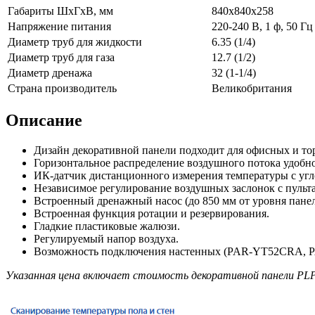
Габариты ШхГхВ, мм
840x840x258
Напряжение питания
220-240 В, 1 ф, 50 Гц
Диаметр труб для жидкости
6.35 (1/4)
Диаметр труб для газа
12.7 (1/2)
Диаметр дренажа
32 (1-1/4)
Страна производитель
Великобритания
Описание
Дизайн декоративной панели подходит для офисных и т
Горизонтальное раcпределение воздушного потока удобно
ИК-датчик дистанционного измерения температуры с угло
Независимое регулирование воздушных заслонок с пуль
Встроенный дренажный насос (до 850 мм от уровня панел
Встроенная функция ротации и резервирования.
Гладкие пластиковые жалюзи.
Регулируемый напор воздуха.
Возможность подключения настенных (PAR-YT52CRA, P
Указанная цена включает стоимость декоративной панели PLP