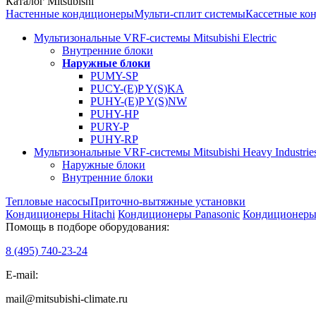
Каталог Mitsubishi
Настенные кондиционеры
Мульти-сплит системы
Кассетные ко
Мультизональные VRF-системы Mitsubishi Electric
Внутренние блоки
Наружные блоки
PUMY-SP
PUCY-(E)P Y(S)KA
PUHY-(E)P Y(S)NW
PUHY-HP
PURY-P
PUHY-RP
Мультизональные VRF-системы Mitsubishi Heavy Industrie
Наружные блоки
Внутренние блоки
Тепловые насосы
Приточно-вытяжные установки
Кондиционеры Hitachi
Кондиционеры Panasonic
Кондиционеры 
Помощь в подборе оборудования:
8 (495)
740-23-24
E-mail:
mail@mitsubishi-climate.ru