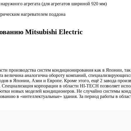
наружного агрегата (для агрегатов шириной 920 мм)
трическим нагревателем поддона
анию Mitsubishi Electric
бласти производства систем кондиционирования как в Японии, так
. Эта величина аналогична обороту компаний, специализирующи
аводов в Японии, Азии и Европе. Кроме этого, ещё 2 завода прои
х. Специализация корпорации в области HI-TECH позволяет испо
ботки новых моделей кондиционеров. Не случайно системы конди
анию в «интеллектуальные» здания. За период работы в области