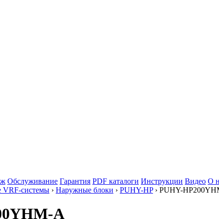
аж
Обслуживание
Гарантия
PDF каталоги
Инструкции
Видео
О 
е VRF-системы
›
Наружные блоки
›
PUHY-HP
› PUHY-HP200YH
P200YHM-A