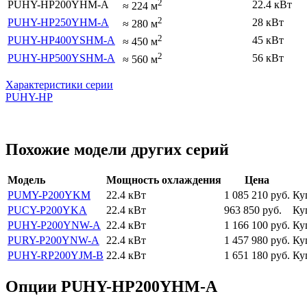
2
PUHY-HP200YHM-A
22.4 кВт
≈
224
м
2
PUHY-HP250YHM-A
28 кВт
≈
280
м
2
PUHY-HP400YSHM-A
45 кВт
≈
450
м
2
PUHY-HP500YSHM-A
56 кВт
≈
560
м
Характеристики серии
PUHY-HP
Похожие модели других серий
Модель
Мощность охлаждения
Цена
PUMY-P200YKM
22.4 кВт
1 085 210
руб.
Ку
PUCY-P200YKA
22.4 кВт
963 850
руб.
Ку
PUHY-P200YNW-A
22.4 кВт
1 166 100
руб.
Ку
PURY-P200YNW-A
22.4 кВт
1 457 980
руб.
Ку
PUHY-RP200YJM-B
22.4 кВт
1 651 180
руб.
Ку
Опции PUHY-HP200YHM-A