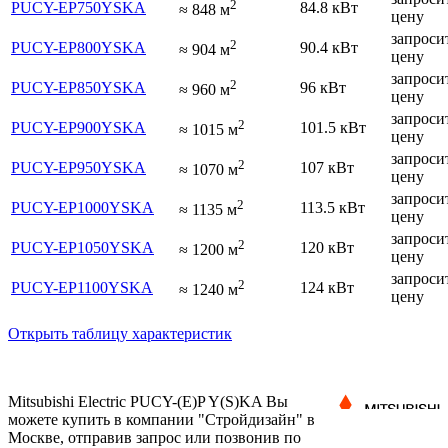
2
PUCY-EP750YSKA
84.8 кВт
≈
848
м
цену
запроси
2
PUCY-EP800YSKA
90.4 кВт
≈
904
м
цену
запроси
2
PUCY-EP850YSKA
96 кВт
≈
960
м
цену
запроси
2
PUCY-EP900YSKA
101.5 кВт
≈
1015
м
цену
запроси
2
PUCY-EP950YSKA
107 кВт
≈
1070
м
цену
запроси
2
PUCY-EP1000YSKA
113.5 кВт
≈
1135
м
цену
запроси
2
PUCY-EP1050YSKA
120 кВт
≈
1200
м
цену
запроси
2
PUCY-EP1100YSKA
124 кВт
≈
1240
м
цену
Открыть таблицу характеристик
Mitsubishi Electric PUCY-(E)P Y(S)KA Вы
можете купить в компании "Стройдизайн" в
Москве, отправив запрос или позвонив по