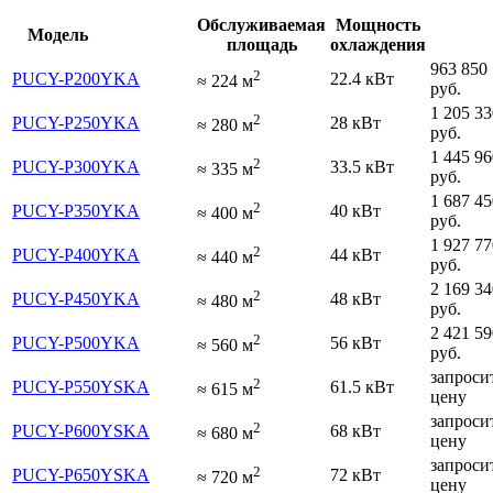
Обслуживаемая
Мощность
Модель
площадь
охлаждения
963 850
2
PUCY-P200YKA
22.4 кВт
≈
224
м
руб.
1 205 33
2
PUCY-P250YKA
28 кВт
≈
280
м
руб.
1 445 96
2
PUCY-P300YKA
33.5 кВт
≈
335
м
руб.
1 687 45
2
PUCY-P350YKA
40 кВт
≈
400
м
руб.
1 927 77
2
PUCY-P400YKA
44 кВт
≈
440
м
руб.
2 169 34
2
PUCY-P450YKA
48 кВт
≈
480
м
руб.
2 421 59
2
PUCY-P500YKA
56 кВт
≈
560
м
руб.
запроси
2
PUCY-P550YSKA
61.5 кВт
≈
615
м
цену
запроси
2
PUCY-P600YSKA
68 кВт
≈
680
м
цену
запроси
2
PUCY-P650YSKA
72 кВт
≈
720
м
цену