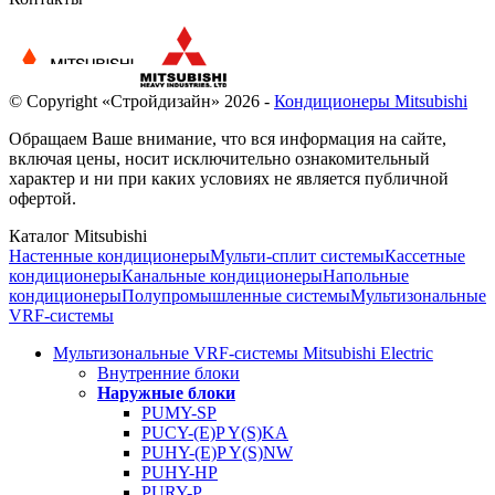
© Copyright «Стройдизайн» 2026 -
Кондиционеры Mitsubishi
Обращаем Ваше внимание, что вся информация на сайте,
включая цены, носит исключительно ознакомительный
характер и ни при каких условиях не является публичной
офертой.
Каталог Mitsubishi
Настенные кондиционеры
Мульти-сплит системы
Кассетные
кондиционеры
Канальные кондиционеры
Напольные
кондиционеры
Полупромышленные системы
Мультизональные
VRF-системы
Мультизональные VRF-системы Mitsubishi Electric
Внутренние блоки
Наружные блоки
PUMY-SP
PUCY-(E)P Y(S)KA
PUHY-(E)P Y(S)NW
PUHY-HP
PURY-P