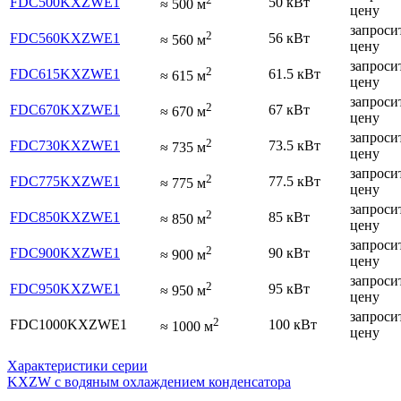
FDC500KXZWE1
50 кВт
≈
500
м
цену
запроси
2
FDC560KXZWE1
56 кВт
≈
560
м
цену
запроси
2
FDC615KXZWE1
61.5 кВт
≈
615
м
цену
запроси
2
FDC670KXZWE1
67 кВт
≈
670
м
цену
запроси
2
FDC730KXZWE1
73.5 кВт
≈
735
м
цену
запроси
2
FDC775KXZWE1
77.5 кВт
≈
775
м
цену
запроси
2
FDC850KXZWE1
85 кВт
≈
850
м
цену
запроси
2
FDC900KXZWE1
90 кВт
≈
900
м
цену
запроси
2
FDC950KXZWE1
95 кВт
≈
950
м
цену
запроси
2
FDC1000KXZWE1
100 кВт
≈
1000
м
цену
Характеристики серии
KXZW с водяным охлаждением конденсатора