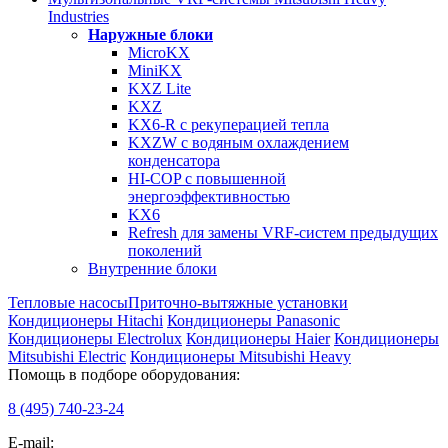
Industries
Наружные блоки
MicroKX
MiniKX
KXZ Lite
KXZ
KX6-R с рекуперацией тепла
KXZW с водяным охлаждением
конденсатора
HI-COP с повышенной
энергоэффективностью
KX6
Refresh для замены VRF-систем предыдущих
поколений
Внутренние блоки
Тепловые насосы
Приточно-вытяжные установки
Кондиционеры Hitachi
Кондиционеры Panasonic
Кондиционеры Electrolux
Кондиционеры Haier
Кондиционеры
Mitsubishi Electric
Кондиционеры Mitsubishi Heavy
Помощь в подборе оборудования:
8 (495)
740-23-24
E-mail: