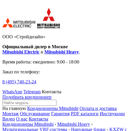
ООО «Стройдизайн»
Официальный дилер в Москве
Mitsubishi Electric
и
Mitsubishi Heavy
.
Время работы:
ежедневно: 9:00 - 18:00
Заказ по телефону:
8 (495)
740-23-24
WhatsApp
Telegram
Контакты
Подобрать кондиционер
На главную
Кондиционеры Mitsubishi
Оплата и доставка
Монтаж
Обслуживание
Гарантия
PDF каталоги
Инструкции
Видео
О нас
Контакты
Кондиционеры Mitsubishi
›
Mitsubishi Heavy
›
Мультизональные VRF-системы
›
Наружные блоки
›
KXZW с