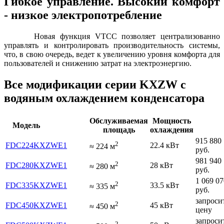
Гибкое управление. Высокий комфорт
- низкое электропотребление
Новая функция VTCC позволяет централизованно
управлять и контролировать производительность системы,
что, в свою очередь, ведет к увеличению уровня комфорта для
пользователей и снижению затрат на электроэнергию.
Все модификации серии KXZW с
водяным охлаждением конденсатора
Обслуживаемая
Мощность
Модель
площадь
охлаждения
915 880
2
FDC224KXZWE1
22.4 кВт
≈
224
м
руб.
981 940
2
FDC280KXZWE1
28 кВт
≈
280
м
руб.
1 069 07
2
FDC335KXZWE1
33.5 кВт
≈
335
м
руб.
запроси
2
FDC450KXZWE1
45 кВт
≈
450
м
цену
запроси
2