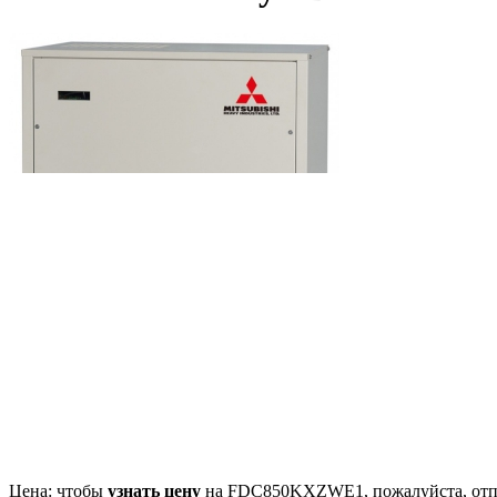
Цена: чтобы
узнать цену
на FDC850KXZWE1, пожалуйста, отп