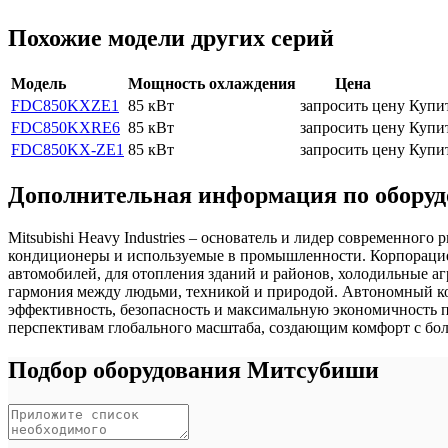
Похожие модели других серий
Модель
Мощность охлаждения
Цена
FDC850KXZE1
85 кВт
запросить цену
Купи
FDC850KXRE6
85 кВт
запросить цену
Купи
FDC850KX-ZE1
85 кВт
запросить цену
Купи
Дополнительная информация по оборудо
Mitsubishi Heavy Industries – основатель и лидер современно
кондиционеры и используемые в промышленности. Корпорацией
автомобилей, для отопления зданий и районов, холодильные аг
гармония между людьми, техникой и природой. Автономный ко
эффективность, безопасность и максимальную экономичность 
перспективам глобального масштаба, создающим комфорт с бо
Подбор оборудования Митсубиши