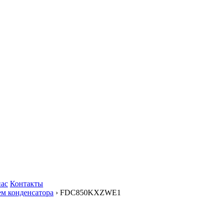
нас
Контакты
м конденсатора
› FDC850KXZWE1