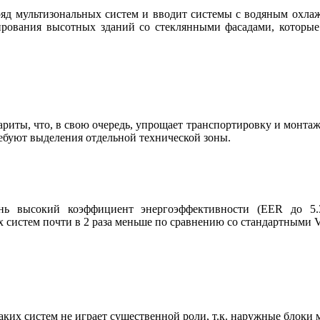
й ряд мультизональных систем и вводит системы с водяным охла
нирования высотных зданий со стеклянными фасадами, которы
риты, что, в свою очередь, упрощает транспортировку и монтаж
буют выделения отдельной технической зоны.
ь высокий коэффициент энергоэффективности (EER до 5.3
х систем почти в 2 раза меньше по сравнению со стандартными 
ких систем не играет существенной роли, т.к. наружные блоки 