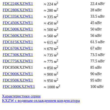
2
FDC224KXZWE1
22.4 кВт
≈
224
м
2
FDC280KXZWE1
28 кВт
≈
280
м
2
FDC335KXZWE1
33.5 кВт
≈
335
м
2
FDC450KXZWE1
45 кВт
≈
450
м
2
FDC500KXZWE1
50 кВт
≈
500
м
2
FDC560KXZWE1
56 кВт
≈
560
м
2
FDC615KXZWE1
61.5 кВт
≈
615
м
2
FDC670KXZWE1
67 кВт
≈
670
м
2
FDC730KXZWE1
73.5 кВт
≈
735
м
2
FDC775KXZWE1
77.5 кВт
≈
775
м
2
FDC850KXZWE1
85 кВт
≈
850
м
2
FDC900KXZWE1
90 кВт
≈
900
м
2
FDC950KXZWE1
95 кВт
≈
950
м
2
FDC1000KXZWE1
100 кВт
≈
1000
м
Характеристики серии
KXZW с водяным охлаждением конденсатора