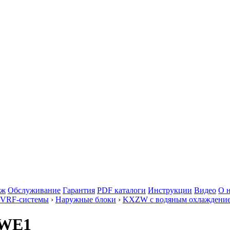
аж
Обслуживание
Гарантия
PDF каталоги
Инструкции
Видео
О 
 VRF-системы
›
Наружные блоки
›
KXZW с водяным охлаждение
ZWE1