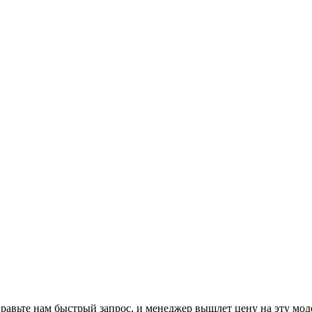
равьте нам
быстрый запрос
, и менеджер вышлет цену на эту мод