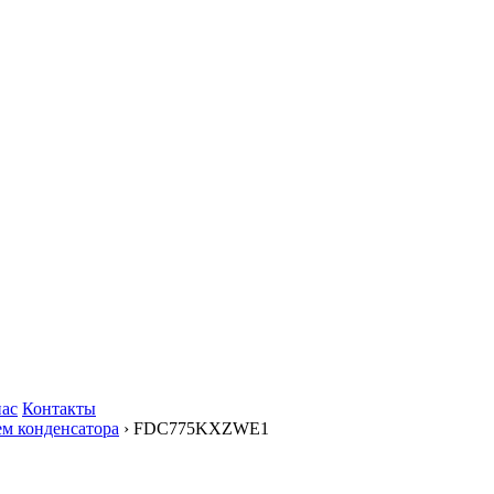
нас
Контакты
м конденсатора
› FDC775KXZWE1