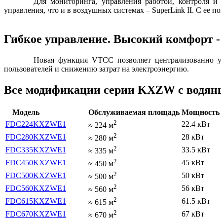
Для мониторинга, управления работой, контроля и
управления, что и в воздушных системах – SuperLink II. С е
Гибкое управление. Высокий комфорт -
Новая функция VTCC позволяет централизованно уп
пользователей и снижению затрат на электроэнергию.
Все модификации серии KXZW с водян
Модель
Обслуживаемая площадь
Мощность 
2
FDC224KXZWE1
22.4 кВт
≈
224
м
2
FDC280KXZWE1
28 кВт
≈
280
м
2
FDC335KXZWE1
33.5 кВт
≈
335
м
2
FDC450KXZWE1
45 кВт
≈
450
м
2
FDC500KXZWE1
50 кВт
≈
500
м
2
FDC560KXZWE1
56 кВт
≈
560
м
2
FDC615KXZWE1
61.5 кВт
≈
615
м
2
FDC670KXZWE1
67 кВт
≈
670
м