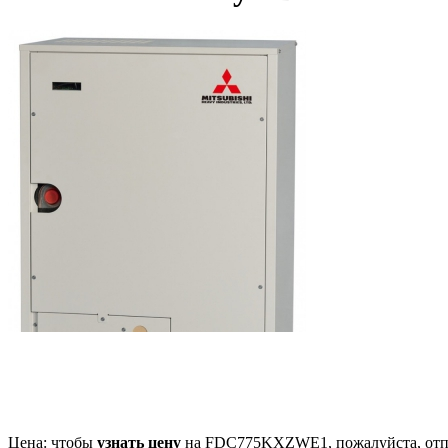
Цена: чтобы
узнать цену
на FDC775KXZWE1, пожалуйста, отп