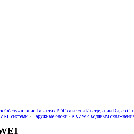
аж
Обслуживание
Гарантия
PDF каталоги
Инструкции
Видео
О 
 VRF-системы
›
Наружные блоки
›
KXZW с водяным охлаждение
ZWE1