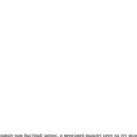
равьте нам
быстрый запрос
, и менеджер вышлет цену на эту мод