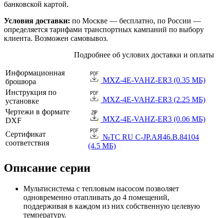
банковской картой.
Условия доставки:
по Москве — бесплатно, по России —
определяется тарифами транспортных кампаний по выбору
клиента. Возможен самовывоз.
Подробнее об услових доставки и оплаты
Информационная
MXZ-4E-VAHZ-ER3 (0.35 МБ)
брошюра
Инструкция по
MXZ-4E-VAHZ-ER3 (2.25 МБ)
установке
Чертежи в формате
MXZ-4E-VAHZ-ER3 (0.06 МБ)
DXF
Сертификат
№TC RU C-JP.АЯ46.B.84104
соответствия
(4.5 МБ)
Описание серии
Мультисистема с тепловым насосом позволяет
одновременно отапливать до 4 помещений,
поддерживая в каждом из них собственную целевую
температуру.