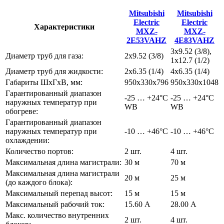
Mitsubishi
Mitsubishi
Electric
Electric
Характеристики
MXZ-
MXZ-
2E53VAHZ
4E83VAHZ
3x9.52 (3/8),
Диаметр труб для газа:
2x9.52 (3/8)
1x12.7 (1/2)
Диаметр труб для жидкости:
2x6.35 (1/4)
4x6.35 (1/4)
Габариты ШхГхВ, мм:
950x330x796
950x330x1048
Гарантированный диапазон
-25 … +24°C
-25 … +24°C
наружных температур при
WB
WB
обогреве:
Гарантированный диапазон
наружных температур при
-10 … +46°C
-10 … +46°C
охлаждении:
Количество портов:
2 шт.
4 шт.
Максимальная длина магистрали:
30 м
70 м
Максимальная длина магистрали
20 м
25 м
(до каждого блока):
Максимальный перепад высот:
15 м
15 м
Максимальный рабочий ток:
15.60 А
28.00 А
Макс. количество внутренних
2 шт.
4 шт.