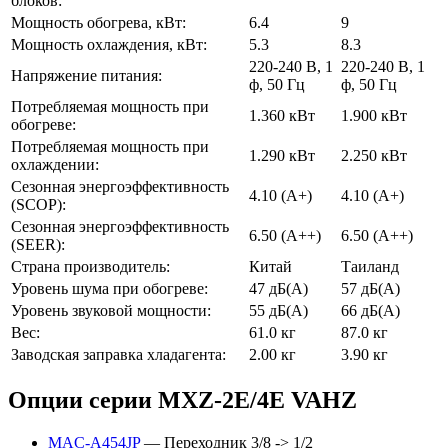
блоков:
Мощность обогрева, кВт:
6.4
9
Мощность охлаждения, кВт:
5.3
8.3
220-240 В, 1
220-240 В, 1
Напряжение питания:
ф, 50 Гц
ф, 50 Гц
Потребляемая мощность при
1.360 кВт
1.900 кВт
обогреве:
Потребляемая мощность при
1.290 кВт
2.250 кВт
охлаждении:
Сезонная энергоэффективность
4.10 (A+)
4.10 (A+)
(SCOP):
Сезонная энергоэффективность
6.50 (A++)
6.50 (A++)
(SEER):
Страна производитель:
Китай
Таиланд
Уровень шума при обогреве:
47 дБ(А)
57 дБ(А)
Уровень звуковой мощности:
55 дБ(А)
66 дБ(А)
Вес:
61.0 кг
87.0 кг
Заводская заправка хладагента:
2.00 кг
3.90 кг
Опции серии MXZ-2E/4E VAHZ
MAC-A454JP
— Переходник 3/8 -> 1/2