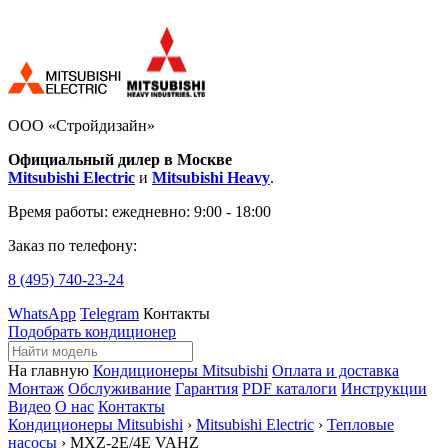
ООО «Стройдизайн»
Официальный дилер в Москве
Mitsubishi Electric
и
Mitsubishi Heavy
.
Время работы:
ежедневно: 9:00 - 18:00
Заказ по телефону:
8 (495)
740-23-24
WhatsApp
Telegram
Контакты
Подобрать кондиционер
На главную
Кондиционеры Mitsubishi
Оплата и доставка
Монтаж
Обслуживание
Гарантия
PDF каталоги
Инструкции
Видео
О нас
Контакты
Кондиционеры Mitsubishi
›
Mitsubishi Electric
›
Тепловые
насосы
› MXZ-2E/4E VAHZ