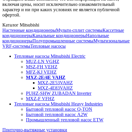
включая цены, носит исключительно ознакомительный
характер и ни при каких условиях не является публичной
офертой.
Каталог Mitsubishi
Настенные кондиционеры
Мульти-сплит системы
Кассетные
кондиционеры
Канальные кондиционеры
Напольные
кондиционеры
Полупромышленные системы
Мультизональные
VRF-системы
Тепловые насосы
Тепловые насосы Mitsubishi Electric
MUZ-LN VGHZ
MSZ-FH VEHZ
MFZ-KJ VEHZ
MXZ-2E/4E VAHZ
MXZ-2E53VAHZ
MXZ-4E83VAHZ
PUHZ-SHW ZUBADAN Inverter
MXZ-F VFHZ
Тепловые насосы Mitsubishi Heavy Industries
Бытовой тепловой насос Q-TON
Бытовой тепловой насос A2W
Промышленный тепловой насос ETW
Приточно-вытяжные установки