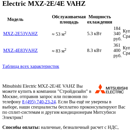
Electric MXZ-2E/4E VAHZ
Обслуживаемая
Мощность
Модель
площадь
охлаждения
184
Куп
2
MXZ-2E53VAHZ
5.3 кВт
340
≈
53
м
Сра
руб.
361
Куп
2
MXZ-4E83VAHZ
8.3 кВт
400
≈
83
м
Сра
руб.
Таблица всех характеристик
Mitsubishi Electric MXZ-2E/4E VAHZ Вы
можете купить в компании "Стройдизайн" в
Москве, отправив запрос или позвонив по
телефону
8 (495)
740-23-24
. Если Вы ещё не уверены в
выборе, наши специалисты бесплатно проконсультируют Вас
по сплит-системам и другим кондиционерам Митсубиси
Электрик!
Способы оплаты:
наличные, безналичный расчет с НДС,