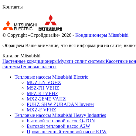
Контакты
© Copyright «Стройдизайн» 2026 -
Кондиционеры Mitsubishi
Обращаем Ваше внимание, что вся информация на сайте, включ
Каталог Mitsubishi
Настенные кондиционеры
Мульти-сплит системы
Кассетные ко
системы
Тепловые насосы
Тепловые насосы Mitsubishi Electric
MUZ-LN VGHZ
MSZ-FH VEHZ
MFZ-KJ VEHZ
MXZ-2E/4E VAHZ
PUHZ-SHW ZUBADAN Inverter
MXZ-F VFHZ
Тепловые насосы Mitsubishi Heavy Industries
Бытовой тепловой насос Q-TON
Бытовой тепловой насос A2W
Промышленный тепловой насос ETW