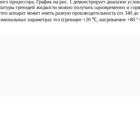
го процессора. График на рис. 1 демонстрирует диапазон услов
ературы греющей жидкости можно получать одновременно и горяч
то аппарат может иметь разную производительность (от 340 до 
минальных параметрах тел (греющее +20 ℃, нагреваемое +80 ° 