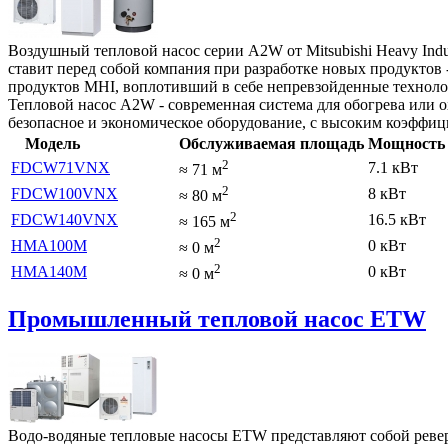
Воздушный тепловой насос серии A2W от Mitsubishi Heavy Indus
ставит перед собой компания при разработке новых продуктов
продуктов MHI, воплотивший в себе непревзойденные техноло
Тепловой насос A2W - современная система для обогрева или 
безопасное и экономическое оборудование, с высоким коэффи
Модель
Обслуживаемая площадь
Мощность 
2
FDCW71VNX
7.1 кВт
≈
71
м
2
FDCW100VNX
8 кВт
≈
80
м
2
FDCW140VNX
16.5 кВт
≈
165
м
2
HMA100M
0 кВт
≈
0
м
2
HMA140M
0 кВт
≈
0
м
Промышленный тепловой насос ETW
Водо-водяные тепловые насосы ETW представляют собой ревер