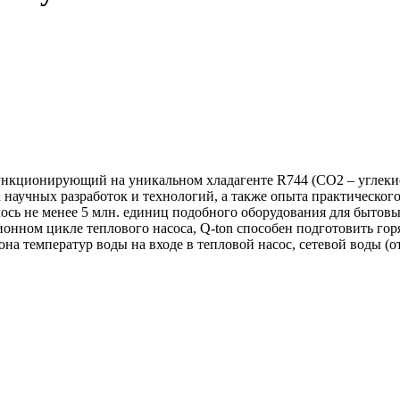
нкционирующий на уникальном хладагенте R744 (CO2 – углекисл
них научных разработок и технологий, а также опыта практическо
лось не менее 5 млн. единиц подобного оборудования для бытов
ионном цикле теплового насоса, Q-ton способен подготовить гор
а температур воды на входе в тепловой насос, сетевой воды (от