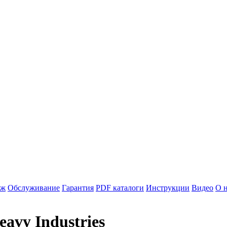
аж
Обслуживание
Гарантия
PDF каталоги
Инструкции
Видео
О 
avy Industries