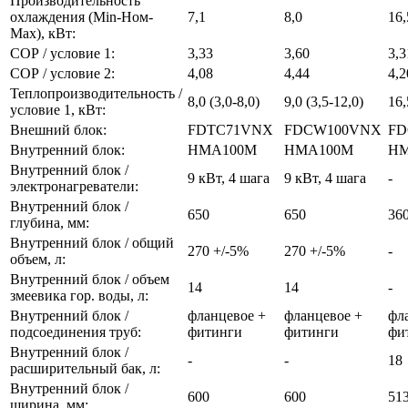
Производительность
охлаждения (Min-Ном-
7,1
8,0
16,
Max), кВт:
СОР / условие 1:
3,33
3,60
3,3
СОР / условие 2:
4,08
4,44
4,2
Теплопроизводительность /
8,0 (3,0-8,0)
9,0 (3,5-12,0)
16,
условие 1, кВт:
Внешний блок:
FDTC71VNX
FDCW100VNX
FD
Внутренний блок:
HMA100M
HMA100M
HM
Внутренний блок /
9 кВт, 4 шага
9 кВт, 4 шага
-
электронагреватели:
Внутренний блок /
650
650
36
глубина, мм:
Внутренний блок / общий
270 +/-5%
270 +/-5%
-
объем, л:
Внутренний блок / объем
14
14
-
змеевика гор. воды, л:
Внутренний блок /
фланцевое +
фланцевое +
фл
подсоединения труб:
фитинги
фитинги
фи
Внутренний блок /
-
-
18
расширительный бак, л:
Внутренний блок /
600
600
51
ширина, мм: