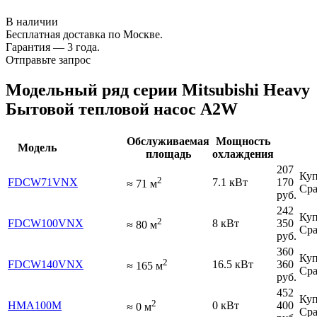
В наличии
Бесплатная доставка по Москве.
Гарантия — 3 года.
Отправьте запрос
Модельный ряд серии Mitsubishi Heavy
Бытовой тепловой насос A2W
Обслуживаемая
Мощность
Модель
площадь
охлаждения
207
Куп
2
FDCW71VNX
7.1 кВт
170
≈
71
м
Сра
руб.
242
Куп
2
FDCW100VNX
8 кВт
350
≈
80
м
Сра
руб.
360
Куп
2
FDCW140VNX
16.5 кВт
360
≈
165
м
Сра
руб.
452
Куп
2
HMA100M
0 кВт
400
≈
0
м
Сра