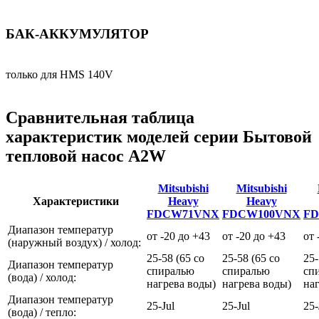
БАК-АККУМУЛЯТОР
только для HMS 140V
Сравнительная таблица
характеристик моделей серии Бытовой
тепловой насос A2W
Mitsubishi
Mitsubishi
Характеристики
Heavy
Heavy
FDCW71VNX
FDCW100VNX
FD
Диапазон температур
от -20 до +43
от -20 до +43
от 
(наружный воздух) / холод:
25-58 (65 со
25-58 (65 со
25-
Диапазон температур
спиралью
спиралью
сп
(вода) / холод:
нагрева воды)
нагрева воды)
на
Диапазон температур
25-Jul
25-Jul
25-
(вода) / тепло: