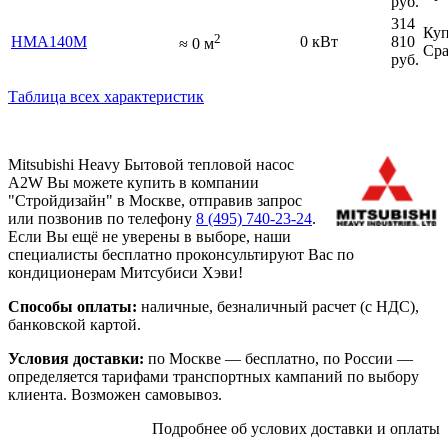
руб.
314
Куп
2
HMA140M
0 кВт
810
≈
0
м
Сра
руб.
Таблица всех характеристик
Mitsubishi Heavy Бытовой тепловой насос
A2W Вы можете купить в компании
"Стройдизайн" в Москве, отправив запрос
или позвонив по телефону
8 (495)
740-23-24
.
Если Вы ещё не уверены в выборе, наши
специалисты бесплатно проконсультируют Вас по
кондиционерам Митсубиси Хэви!
Способы оплаты:
наличные, безналичный расчет (с НДС),
банковской картой.
Условия доставки:
по Москве — бесплатно, по России —
определяется тарифами транспортных кампаний по выбору
клиента. Возможен самовывоз.
Подробнее об услових доставки и оплаты