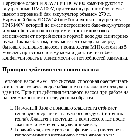
Наружные блоки FDCW71 и FDCW100 комбинируются с
внутренними HMA100V, при этом внутренние блоки уже
имеют встроенный бак-аккумулятор объемом 270 л.
Наружный блок FDCW140 комбинируется с внутренним
HMS140V, который не имеет встроенного бака-аккумулятора
и может быть дополнен одним из трех типов баков в
зависимости от потребности в горячей воде для санитарных
нужд. Таким образом, получается, что модельный ряд
бытовых тепловых насосов производства MHI состоит из 5
моделей, при этом систему можно достаточно гибко
конфигурировать в зависимости от потребностей заказчика.
Принцип действия теплового насоса
Тепловой насос A2W - это система, способная обеспечивать
отопление, горячее водоснабжение и охлаждение воздуха в
зданиях. Принцип действия теплового насоса при работе на
нагрев можно описать следующим образом:
Наружный блок с помощью хладагента отбирает
тепловую энергию из наружного воздуха (источник
тепла). Хладагент поступает в компрессор, где после
сжатия его температура увеличивается;
Горячий хладагент (теперь в форме газа) поступает в
теплообменник внутреннего блока фреон-вода;