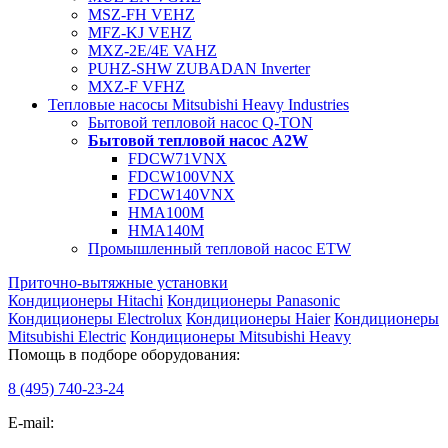
MSZ-FH VEHZ
MFZ-KJ VEHZ
MXZ-2E/4E VAHZ
PUHZ-SHW ZUBADAN Inverter
MXZ-F VFHZ
Тепловые насосы Mitsubishi Heavy Industries
Бытовой тепловой насос Q-TON
Бытовой тепловой насос A2W
FDCW71VNX
FDCW100VNX
FDCW140VNX
HMA100M
HMA140M
Промышленный тепловой насос ETW
Приточно-вытяжные установки
Кондиционеры Hitachi
Кондиционеры Panasonic
Кондиционеры Electrolux
Кондиционеры Haier
Кондиционеры
Mitsubishi Electric
Кондиционеры Mitsubishi Heavy
Помощь в подборе оборудования:
8 (495)
740-23-24
E-mail: