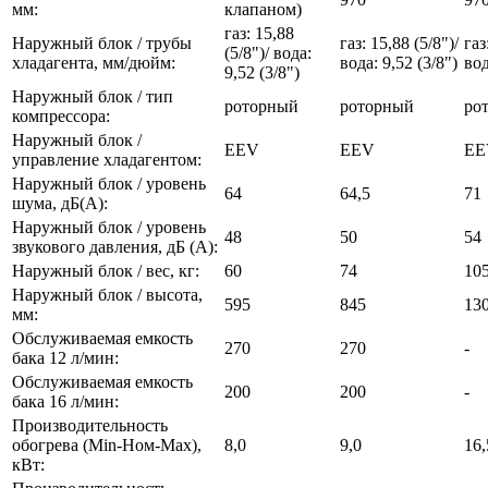
мм:
клапаном)
газ: 15,88
Наружный блок / трубы
газ: 15,88 (5/8")/
газ
(5/8")/ вода:
хладагента, мм/дюйм:
вода: 9,52 (3/8")
вод
9,52 (3/8")
Наружный блок / тип
роторный
роторный
ро
компрессора:
Наружный блок /
EEV
EEV
EE
управление хладагентом:
Наружный блок / уровень
64
64,5
71
шума, дБ(А):
Наружный блок / уровень
48
50
54
звукового давления, дБ (А):
Наружный блок / вес, кг:
60
74
10
Наружный блок / высота,
595
845
13
мм:
Обслуживаемая емкость
270
270
-
бака 12 л/мин:
Обслуживаемая емкость
200
200
-
бака 16 л/мин:
Производительность
обогрева (Min-Ном-Max),
8,0
9,0
16,
кВт: