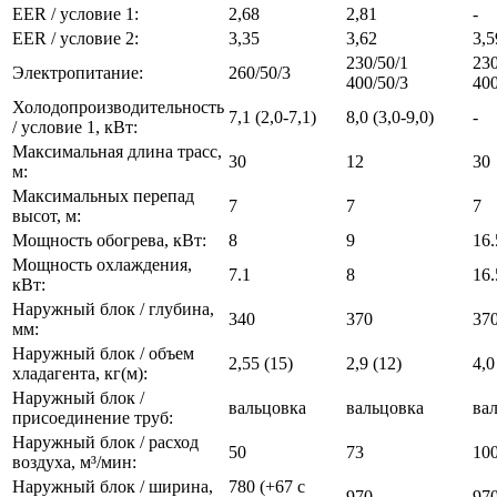
EER / условие 1:
2,68
2,81
-
EER / условие 2:
3,35
3,62
3,5
230/50/1
230
Электропитание:
260/50/3
400/50/3
400
Холодопроизводительность
7,1 (2,0-7,1)
8,0 (3,0-9,0)
-
/ условие 1, кВт:
Максимальная длина трасс,
30
12
30
м:
Максимальных перепад
7
7
7
высот, м:
Мощность обогрева, кВт:
8
9
16.
Мощность охлаждения,
7.1
8
16.
кВт:
Наружный блок / глубина,
340
370
37
мм:
Наружный блок / объем
2,55 (15)
2,9 (12)
4,0
хладагента, кг(м):
Наружный блок /
вальцовка
вальцовка
ва
присоединение труб:
Наружный блок / расход
50
73
10
воздуха, м³/мин:
Наружный блок / ширина,
780 (+67 с
970
97