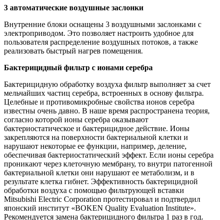
3 автоматические воздушные заслонки
Внутренние блоки оснащены 3 воздушными заслонками с
электроприводом. Это позволяет настроить удобное для
пользователя распределение воздушных потоков, а также
реализовать быстрый нагрев помещения.
Бактерицидный фильтр с ионами серебра
Бактерицидную обработку воздуха фильтр выполняет за счет
мельчайших частиц серебра, встроенных в основу фильтра.
Целебные и противомикробные свойства ионов серебра
известны очень давно. В наше время распространена теория,
согласно которой ионы серебра оказывают
бактериостатическое и бактерицидное действие. Ионы
закрепляются на поверхности бактериальной клетки и
нарушают некоторые ее функции, например, деление,
обеспечивая бактериостатический эффект. Если ионы серебра
проникают через клеточную мембрану, то внутри патогенной
бактериальной клетки они нарушают ее метаболизм, и в
результате клетка гибнет. Эффективность бактерицидной
обработки воздуха с помощью фильтрующей вставки
Mitsubishi Electric Corporation протестировал и подтвердил
японский институт «BOKEN Quality Evaluation Institute».
Рекомендуется замена бактерицидного фильтра 1 раз в год.