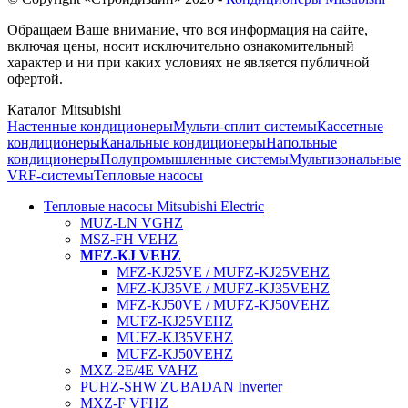
Обращаем Ваше внимание, что вся информация на сайте,
включая цены, носит исключительно ознакомительный
характер и ни при каких условиях не является публичной
офертой.
Каталог Mitsubishi
Настенные кондиционеры
Мульти-сплит системы
Кассетные
кондиционеры
Канальные кондиционеры
Напольные
кондиционеры
Полупромышленные системы
Мультизональные
VRF-системы
Тепловые насосы
Тепловые насосы Mitsubishi Electric
MUZ-LN VGHZ
MSZ-FH VEHZ
MFZ-KJ VEHZ
MFZ-KJ25VE / MUFZ-KJ25VEHZ
MFZ-KJ35VE / MUFZ-KJ35VEHZ
MFZ-KJ50VE / MUFZ-KJ50VEHZ
MUFZ-KJ25VEHZ
MUFZ-KJ35VEHZ
MUFZ-KJ50VEHZ
MXZ-2E/4E VAHZ
PUHZ-SHW ZUBADAN Inverter
MXZ-F VFHZ