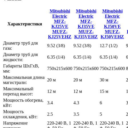
Mitsubishi
Mitsubishi
Mitsubishi
Electric
Electric
Electric
MFZ-
MFZ-
MFZ-
Характеристики
KJ25VE
KJ35VE
KJ50VE
MUFZ-
MUFZ-
MUFZ-
KJ25VEHZ
KJ35VEHZ
KJ50VEHZ
Диаметр труб для
9.52 (3/8)
9.52 (3/8)
12.7 (1/2)
9
газа:
Диаметр труб для
6.35 (1/4)
6.35 (1/4)
6.35 (1/4)
6
жидкости:
Габариты ШхГхВ,
750x215x600
750x215x600
750x215x600
мм:
Максимальная длина
20 м
20 м
30 м
магистрали:
Максимальный
12 м
12 м
15 м
перепад высот:
Мощность обогрева,
3.4
4.3
6
3
кВт:
Мощность
2.5
3.5
5
2
охлаждения, кВт:
Напряжение
220-240 В, 1
220-240 В, 1
220-240 В, 1
2