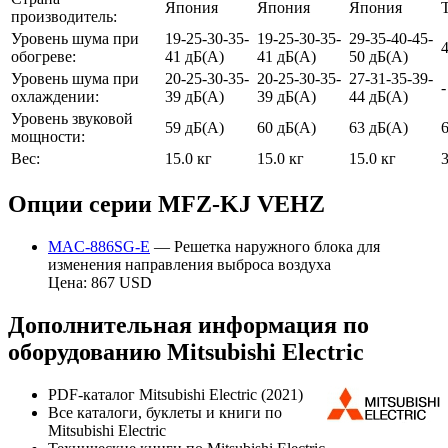
Япония
Япония
Япония
производитель:
Уровень шума при
19-25-30-35-
19-25-30-35-
29-35-40-45-
обогреве:
41 дБ(А)
41 дБ(А)
50 дБ(А)
Уровень шума при
20-25-30-35-
20-25-30-35-
27-31-35-39-
-
охлаждении:
39 дБ(А)
39 дБ(А)
44 дБ(А)
Уровень звуковой
59 дБ(А)
60 дБ(А)
63 дБ(А)
мощности:
Вес:
15.0 кг
15.0 кг
15.0 кг
3
Опции серии MFZ-KJ VEHZ
MAC-886SG-E
— Решетка наружного блока для
изменения направления выброса воздуха
Цена: 867 USD
Дополнительная информация по
оборудованию Mitsubishi Electric
PDF-каталог Mitsubishi Electric (2021)
Все каталоги, буклеты и книги по
Mitsubishi Electric