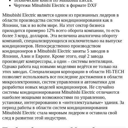
Технические книги по Mitsubishi Electric
Чертежи Mitsubishi Electric в формате DXF
Mitsubishi Electric является одним из признанных лидеров в
области производства систем кондиционирования как в
Японии, так и во всём мире. На этот сектор бизнеса
приходится примерно 12% всего оборота компании, то есть
более 3 млрд. долларов. Эта величина аналогична обороту
компаний, специализирующихся исключительно на выпуске
кондиционеров. Непосредственно производством
кондиционеров в Mitsubishi Electric заняты 5 заводов в
Японии, Азии и Европе. Кроме этого, ещё 2 завода
производят компрессоры, а один – системы вентиляции.
Однако работа над новыми моделями ведётся не только на
этих заводах. Специализация корпорации в области HI-TECH
позволяет использовать все последние достижения в области
микроэлектроники, систем управления и автоматики для
разработки новых моделей кондиционеров. Не случайно
системы кондиционирования Mitsubishi Electric отличаются
наиболее мощными возможностями по управлению,
установке, интегрированию в «интеллектуальные» здания. За
период работы в области систем кондиционирования
Mitsubishi Electric стала мировым лидером и оставила свой
след в развитии этой индустрии.