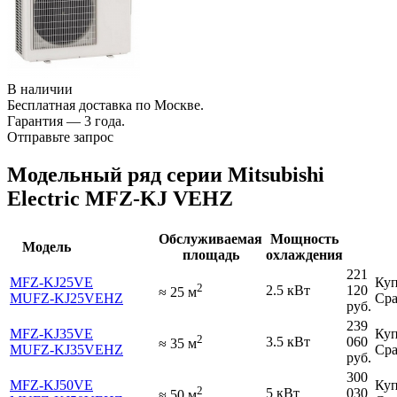
В наличии
Бесплатная доставка по Москве.
Гарантия — 3 года.
Отправьте запрос
Модельный ряд серии Mitsubishi
Electric MFZ-KJ VEHZ
Обслуживаемая
Мощность
Модель
площадь
охлаждения
221
MFZ-KJ25VE
Куп
2
2.5 кВт
120
≈
25
м
MUFZ-KJ25VEHZ
Сра
руб.
239
MFZ-KJ35VE
Куп
2
3.5 кВт
060
≈
35
м
MUFZ-KJ35VEHZ
Сра
руб.
300
MFZ-KJ50VE
Куп
2
5 кВт
030
≈
50
м