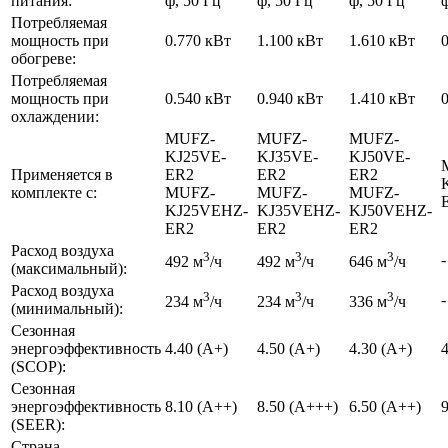
питания:
ф, 50 Гц
ф, 50 Гц
ф, 50 Гц
ф
Потребляемая
мощность при
0.770 кВт
1.100 кВт
1.610 кВт
обогреве:
Потребляемая
мощность при
0.540 кВт
0.940 кВт
1.410 кВт
охлаждении:
MUFZ-
MUFZ-
MUFZ-
KJ25VE-
KJ35VE-
KJ50VE-
Применяется в
ER2
ER2
ER2
комплекте с:
MUFZ-
MUFZ-
MUFZ-
KJ25VEHZ-
KJ35VEHZ-
KJ50VEHZ-
ER2
ER2
ER2
Расход воздуха
3
3
3
-
492 м
/ч
492 м
/ч
646 м
/ч
(максимальный):
Расход воздуха
3
3
3
-
234 м
/ч
234 м
/ч
336 м
/ч
(минимальный):
Сезонная
энергоэффективность
4.40 (A+)
4.50 (A+)
4.30 (A+)
(SCOP):
Сезонная
энергоэффективность
8.10 (A++)
8.50 (A+++)
6.50 (A++)
(SEER):
Страна