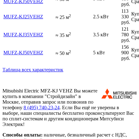
MUFZ-KJ50VEHZ
Сра
руб.
113
Куп
2
MUFZ-KJ25VEHZ
2.5 кВт
330
≈
25
м
Сра
руб.
121
Куп
2
MUFZ-KJ35VEHZ
3.5 кВт
780
≈
35
м
Сра
руб.
156
Куп
2
MUFZ-KJ50VEHZ
5 кВт
900
≈
50
м
Сра
руб.
Таблица всех характеристик
Mitsubishi Electric MFZ-KJ VEHZ Вы можете
купить в компании "Стройдизайн" в
Москве, отправив запрос или позвонив по
телефону
8 (495)
740-23-24
. Если Вы ещё не уверены в
выборе, наши специалисты бесплатно проконсультируют Вас
по сплит-системам и другим кондиционерам Митсубиси
Электрик!
Способы оплаты:
наличные, безналичный расчет с НДС,