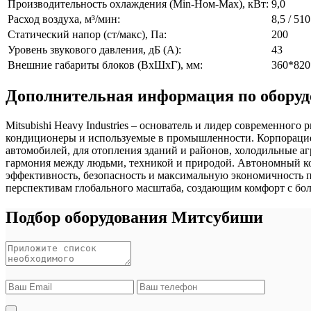
Производительность охлаждения (Min-Ном-Max), кВт:
9,0
Расход воздуха, м³/мин:
8,5 / 510
Статический напор (ст/макс), Па:
200
Уровень звукового давления, дБ (А):
43
Внешние габариты блоков (ВхШхГ), мм:
360*820
Дополнительная информация по оборудо
Mitsubishi Heavy Industries – основатель и лидер современно
кондиционеры и используемые в промышленности. Корпорацией
автомобилей, для отопления зданий и районов, холодильные аг
гармония между людьми, техникой и природой. Автономный ко
эффективность, безопасность и максимальную экономичность 
перспективам глобального масштаба, создающим комфорт с бо
Подбор оборудования Митсубиши