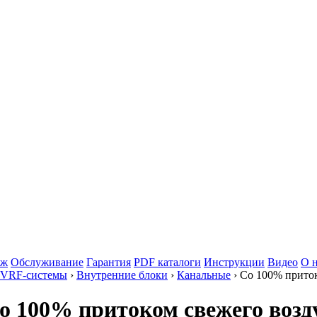
аж
Обслуживание
Гарантия
PDF каталоги
Инструкции
Видео
О 
 VRF-системы
›
Внутренние блоки
›
Канальные
› Со 100% прито
 100% притоком свежего возду