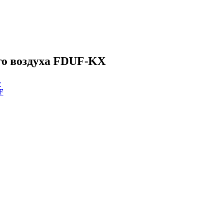
го воздуха FDUF-KX
y
F