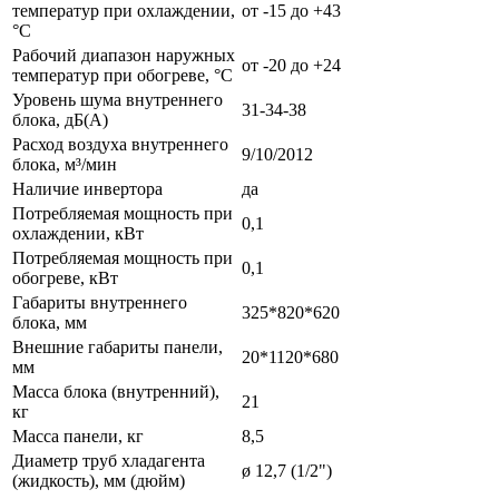
температур при охлаждении,
от -15 до +43
°С
Рабочий диапазон наружных
от -20 до +24
температур при обогреве, °С
Уровень шума внутреннего
31-34-38
блока, дБ(А)
Расход воздуха внутреннего
9/10/2012
блока, м³/мин
Наличие инвертора
да
Потребляемая мощность при
0,1
охлаждении, кВт
Потребляемая мощность при
0,1
обогреве, кВт
Габариты внутреннего
325*820*620
блока, мм
Внешние габариты панели,
20*1120*680
мм
Масса блока (внутренний),
21
кг
Масса панели, кг
8,5
Диаметр труб хладагента
ø 12,7 (1/2")
(жидкость), мм (дюйм)