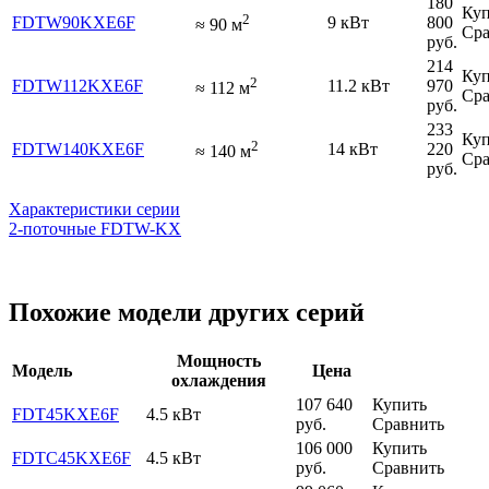
180
Куп
2
FDTW90KXE6F
9 кВт
800
≈
90
м
Сра
руб.
214
Куп
2
FDTW112KXE6F
11.2 кВт
970
≈
112
м
Сра
руб.
233
Куп
2
FDTW140KXE6F
14 кВт
220
≈
140
м
Сра
руб.
Характеристики серии
2-поточные FDTW-KX
Похожие модели других серий
Мощность
Модель
Цена
охлаждения
107 640
Купить
FDT45KXE6F
4.5 кВт
руб.
Сравнить
106 000
Купить
FDTC45KXE6F
4.5 кВт
руб.
Сравнить