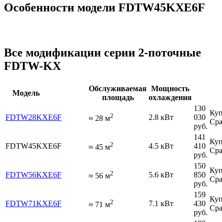
Особенности модели FDTW45KXE6F
Все модификации серии 2-поточные
FDTW-KX
Обслуживаемая
Мощность
Модель
площадь
охлаждения
130
Куп
2
FDTW28KXE6F
2.8 кВт
030
≈
28
м
Сра
руб.
141
Куп
2
FDTW45KXE6F
4.5 кВт
410
≈
45
м
Сра
руб.
150
Куп
2
FDTW56KXE6F
5.6 кВт
850
≈
56
м
Сра
руб.
159
Куп
2
FDTW71KXE6F
7.1 кВт
430
≈
71
м
Сра
руб.