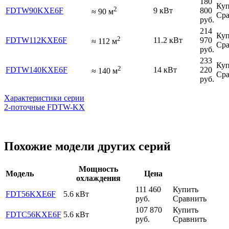
180
Куп
2
FDTW90KXE6F
9 кВт
800
≈
90
м
Сра
руб.
214
Куп
2
FDTW112KXE6F
11.2 кВт
970
≈
112
м
Сра
руб.
233
Куп
2
FDTW140KXE6F
14 кВт
220
≈
140
м
Сра
руб.
Характеристики серии
2-поточные FDTW-KX
Похожие модели других серий
Мощность
Модель
Цена
охлаждения
111 460
Купить
FDT56KXE6F
5.6 кВт
руб.
Сравнить
107 870
Купить
FDTC56KXE6F
5.6 кВт
руб.
Сравнить