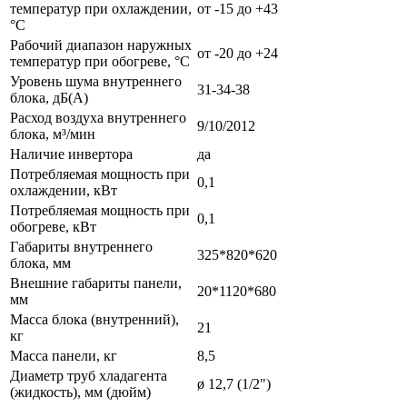
температур при охлаждении,
от -15 до +43
°С
Рабочий диапазон наружных
от -20 до +24
температур при обогреве, °С
Уровень шума внутреннего
31-34-38
блока, дБ(А)
Расход воздуха внутреннего
9/10/2012
блока, м³/мин
Наличие инвертора
да
Потребляемая мощность при
0,1
охлаждении, кВт
Потребляемая мощность при
0,1
обогреве, кВт
Габариты внутреннего
325*820*620
блока, мм
Внешние габариты панели,
20*1120*680
мм
Масса блока (внутренний),
21
кг
Масса панели, кг
8,5
Диаметр труб хладагента
ø 12,7 (1/2")
(жидкость), мм (дюйм)