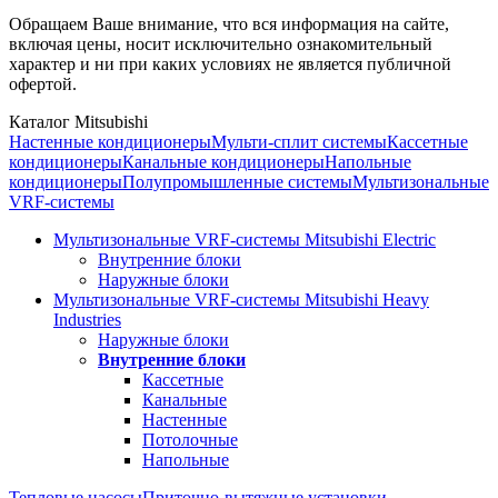
Обращаем Ваше внимание, что вся информация на сайте,
включая цены, носит исключительно ознакомительный
характер и ни при каких условиях не является публичной
офертой.
Каталог Mitsubishi
Настенные кондиционеры
Мульти-сплит системы
Кассетные
кондиционеры
Канальные кондиционеры
Напольные
кондиционеры
Полупромышленные системы
Мультизональные
VRF-системы
Мультизональные VRF-системы Mitsubishi Electric
Внутренние блоки
Наружные блоки
Мультизональные VRF-системы Mitsubishi Heavy
Industries
Наружные блоки
Внутренние блоки
Кассетные
Канальные
Настенные
Потолочные
Напольные
Тепловые насосы
Приточно-вытяжные установки