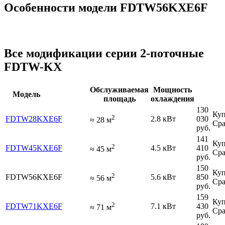
Особенности модели FDTW56KXE6F
Все модификации серии 2-поточные
FDTW-KX
Обслуживаемая
Мощность
Модель
площадь
охлаждения
130
Куп
2
FDTW28KXE6F
2.8 кВт
030
≈
28
м
Сра
руб.
141
Куп
2
FDTW45KXE6F
4.5 кВт
410
≈
45
м
Сра
руб.
150
Куп
2
FDTW56KXE6F
5.6 кВт
850
≈
56
м
Сра
руб.
159
Куп
2
FDTW71KXE6F
7.1 кВт
430
≈
71
м
Сра
руб.