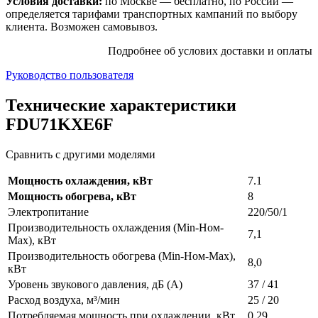
Условия доставки:
по Москве — бесплатно, по России —
определяется тарифами транспортных кампаний по выбору
клиента. Возможен самовывоз.
Подробнее об услових доставки и оплаты
Руководство пользователя
Технические характеристики
FDU71KXE6F
Сравнить с другими моделями
Мощность охлаждения, кВт
7.1
Мощность обогрева, кВт
8
Электропитание
220/50/1
Производительность охлаждения (Min-Ном-
7,1
Max), кВт
Производительность обогрева (Min-Ном-Max),
8,0
кВт
Уровень звукового давления, дБ (А)
37 / 41
Расход воздуха, м³/мин
25 / 20
Потребляемая мощность при охлаждении, кВт
0,29