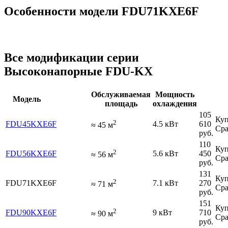
Особенности модели FDU71KXE6F
Все модификации серии
Высоконапорные FDU-KX
Обслуживаемая
Мощность
Модель
площадь
охлаждения
105
Куп
2
FDU45KXE6F
4.5 кВт
610
≈
45
м
Сра
руб.
110
Куп
2
FDU56KXE6F
5.6 кВт
450
≈
56
м
Сра
руб.
131
Куп
2
FDU71KXE6F
7.1 кВт
270
≈
71
м
Сра
руб.
151
Куп
2
FDU90KXE6F
9 кВт
710
≈
90
м
Сра
руб.