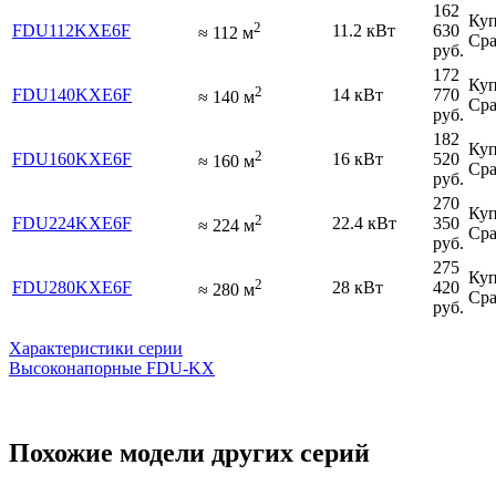
162
Куп
2
FDU112KXE6F
11.2 кВт
630
≈
112
м
Сра
руб.
172
Куп
2
FDU140KXE6F
14 кВт
770
≈
140
м
Сра
руб.
182
Куп
2
FDU160KXE6F
16 кВт
520
≈
160
м
Сра
руб.
270
Куп
2
FDU224KXE6F
22.4 кВт
350
≈
224
м
Сра
руб.
275
Куп
2
FDU280KXE6F
28 кВт
420
≈
280
м
Сра
руб.
Характеристики серии
Высоконапорные FDU-KX
Похожие модели других серий