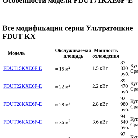
Особенности модели FDUT71KXE6F-E
Все модификации серии Ультратонкие
FDUT-KX
Обслуживаемая
Мощность
Модель
площадь
охлаждения
87
Куп
2
FDUT15KXE6F-E
1.5 кВт
830
≈
15
м
Сра
руб.
89
Куп
2
FDUT22KXE6F-E
2.2 кВт
470
≈
22
м
Сра
руб.
92
Куп
2
FDUT28KXE6F-E
2.8 кВт
980
≈
28
м
Сра
руб.
94
Куп
2
FDUT36KXE6F-E
3.6 кВт
540
≈
36
м
Сра
руб.
97
Куп