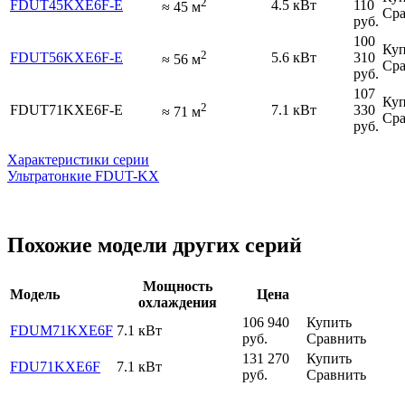
2
FDUT45KXE6F-E
4.5 кВт
110
≈
45
м
Сра
руб.
100
Куп
2
FDUT56KXE6F-E
5.6 кВт
310
≈
56
м
Сра
руб.
107
Куп
2
FDUT71KXE6F-E
7.1 кВт
330
≈
71
м
Сра
руб.
Характеристики серии
Ультратонкие FDUT-KX
Похожие модели других серий
Мощность
Модель
Цена
охлаждения
106 940
Купить
FDUM71KXE6F
7.1 кВт
руб.
Сравнить
131 270
Купить
FDU71KXE6F
7.1 кВт
руб.
Сравнить