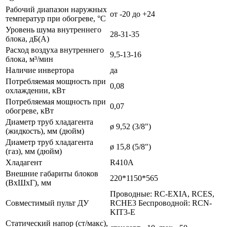
Рабочий диапазон наружных
от -20 до +24
температур при обогреве, °С
Уровень шума внутреннего
28-31-35
блока, дБ(А)
Расход воздуха внутреннего
9,5-13-16
блока, м³/мин
Наличие инвертора
да
Потребляемая мощность при
0,08
охлаждении, кВт
Потребляемая мощность при
0,07
обогреве, кВт
Диаметр труб хладагента
ø 9,52 (3/8")
(жидкость), мм (дюйм)
Диаметр труб хладагента
ø 15,8 (5/8")
(газ), мм (дюйм)
Хладагент
R410A
Внешние габариты блоков
220*1150*565
(ВхШхГ), мм
Проводные: RC-EXIA, RCES,
Совместимый пульт ДУ
RCHE3 Беспроводной: RCN-
KIT3-E
Статический напор (ст/макс),