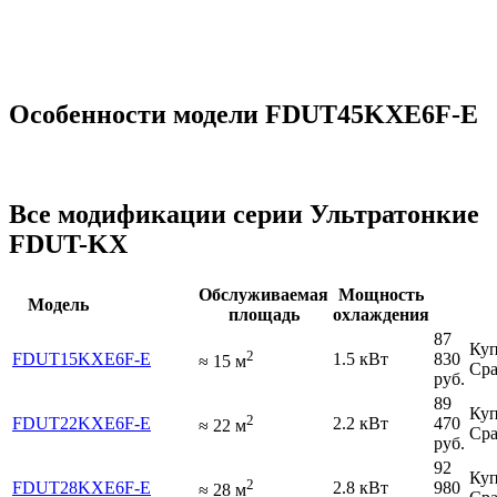
Особенности модели FDUT45KXE6F-E
Все модификации серии Ультратонкие
FDUT-KX
Обслуживаемая
Мощность
Модель
площадь
охлаждения
87
Куп
2
FDUT15KXE6F-E
1.5 кВт
830
≈
15
м
Сра
руб.
89
Куп
2
FDUT22KXE6F-E
2.2 кВт
470
≈
22
м
Сра
руб.
92
Куп
2
FDUT28KXE6F-E
2.8 кВт
980
≈
28
м