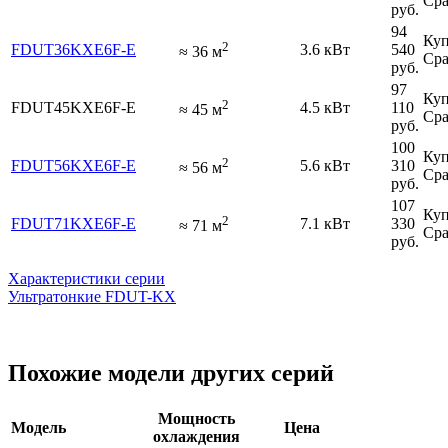
Сра
руб.
94
Куп
2
FDUT36KXE6F-E
3.6 кВт
540
≈
36
м
Сра
руб.
97
Куп
2
FDUT45KXE6F-E
4.5 кВт
110
≈
45
м
Сра
руб.
100
Куп
2
FDUT56KXE6F-E
5.6 кВт
310
≈
56
м
Сра
руб.
107
Куп
2
FDUT71KXE6F-E
7.1 кВт
330
≈
71
м
Сра
руб.
Характеристики серии
Ультратонкие FDUT-KX
Похожие модели других серий
Мощность
Модель
Цена
охлаждения