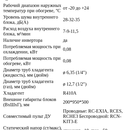
Рабочий диапазон наружных
от -20 до +24
температур при обогреве, °С
Уровень шума внутреннего
28-32-35
блока, дБ(А)
Расход воздуха внутреннего
7-9-11,5
блока, м³/мин
Наличие инвертора
да
Потребляемая мощность при
0,08
охлаждении, кВт
Потребляемая мощность при
0,08
обогреве, кВт
Диаметр труб хладагента
ø 6,35 (1/4")
(жидкость), мм (дюйм)
Диаметр труб хладагента
ø 12,7 (1/2")
(газ), мм (дюйм)
Хладагент
R410A
Внешние габариты блоков
200*950*500
(ВхШхГ), мм
Проводные: RC-EXIA, RCES,
Совместимый пульт ДУ
RCHE3 Беспроводной: RCN-
KIT3-E
Статический напор (ст/макс),