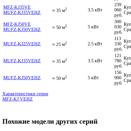
239
MFZ-KJ35VE
Куп
2
3.5 кВт
060
≈
35
м
MUFZ-KJ35VEHZ
Сра
руб.
300
MFZ-KJ50VE
Куп
2
5 кВт
030
≈
50
м
MUFZ-KJ50VEHZ
Сра
руб.
113
Куп
2
MUFZ-KJ25VEHZ
2.5 кВт
330
≈
25
м
Сра
руб.
121
Куп
2
MUFZ-KJ35VEHZ
3.5 кВт
780
≈
35
м
Сра
руб.
156
Куп
2
MUFZ-KJ50VEHZ
5 кВт
900
≈
50
м
Сра
руб.
Характеристики серии
MFZ-KJ VEHZ
Похожие модели других серий