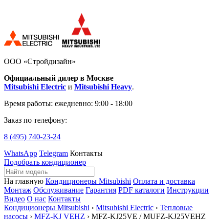
ООО «Стройдизайн»
Официальный дилер в Москве
Mitsubishi Electric
и
Mitsubishi Heavy
.
Время работы:
ежедневно: 9:00 - 18:00
Заказ по телефону:
8 (495)
740-23-24
WhatsApp
Telegram
Контакты
Подобрать кондиционер
На главную
Кондиционеры Mitsubishi
Оплата и доставка
Монтаж
Обслуживание
Гарантия
PDF каталоги
Инструкции
Видео
О нас
Контакты
Кондиционеры Mitsubishi
›
Mitsubishi Electric
›
Тепловые
насосы
›
MFZ-KJ VEHZ
› MFZ-KJ25VE / MUFZ-KJ25VEHZ