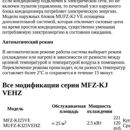
Если кондиционер подключен к электрической сети, но не
включен пультом управления, то печатный узел наружного
блока кондиционера потребляет электрическую энергию.
Модели наружных блоков MUFZ-KJ VE оснащены
дополнительной системой, которая отключает силовые цепи
на время простоя кондиционера, существенно уменьшая
потребляемую электроэнергию в состоянии ожидания.
Автоматический режим
В автоматическом режиме работы система выбирает режим
(охлаждение или нагрев) в зависимости от разности между
целевой температурой и температурой воздуха в помещении.
Переключение режима происходит, если разность температур
составляет более 2°С и сохраняется в течение 15 минут.
Все модификации серии MFZ-KJ
VEHZ
Обслуживаемая
Мощность
Модель
площадь
охлаждения
221
MFZ-KJ25VE
Куп
2
2.5 кВт
120
≈
25
м
MUFZ-KJ25VEHZ
Сра
руб.