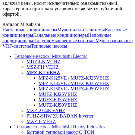
включая цены, носит исключительно ознакомительный
характер и ни при каких условиях не является публичной
офертой.
Каталог Mitsubishi
Настенные кондиционеры
Мульти-сплит системы
Кассетные
кондиционеры
Канальные кондиционеры
Напольные
кондиционеры
Полупромышленные системы
Мультизональные
VRF-системы
Тепловые насосы
Тепловые насосы Mitsubishi Electric
MUZ-LN VGHZ
MSZ-FH VEHZ
MFZ-KJ VEHZ
MFZ-KJ25VE / MUFZ-KJ25VEHZ
MFZ-KJ35VE / MUFZ-KJ35VEHZ
MFZ-KJ50VE / MUFZ-KJ50VEHZ
MUFZ-KJ25VEHZ
MUFZ-KJ35VEHZ
MUFZ-KJ50VEHZ
MXZ-2E/4E VAHZ
PUHZ-SHW ZUBADAN Inverter
MXZ-F VFHZ
Тепловые насосы Mitsubishi Heavy Industries
Бытовой тепловой насос Q-TON