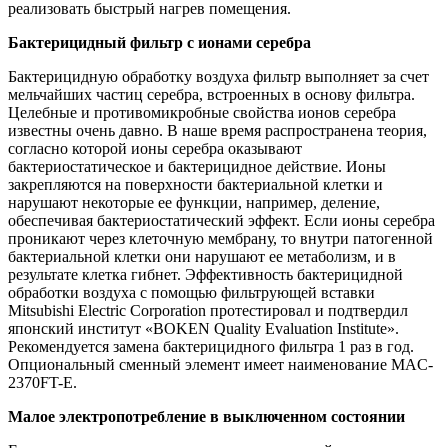
реализовать быстрый нагрев помещения.
Бактерицидный фильтр с ионами серебра
Бактерицидную обработку воздуха фильтр выполняет за счет
мельчайших частиц серебра, встроенных в основу фильтра.
Целебные и противомикробные свойства ионов серебра
известны очень давно. В наше время распространена теория,
согласно которой ионы серебра оказывают
бактериостатическое и бактерицидное действие. Ионы
закрепляются на поверхности бактериальной клетки и
нарушают некоторые ее функции, например, деление,
обеспечивая бактериостатический эффект. Если ионы серебра
проникают через клеточную мембрану, то внутри патогенной
бактериальной клетки они нарушают ее метаболизм, и в
результате клетка гибнет. Эффективность бактерицидной
обработки воздуха с помощью фильтрующей вставки
Mitsubishi Electric Corporation протестировал и подтвердил
японский институт «BOKEN Quality Evaluation Institute».
Рекомендуется замена бактерицидного фильтра 1 раз в год.
Опциональный сменный элемент имеет наименование MAC-
2370FT-E.
Малое электропотребление в выключенном состоянии