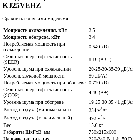
KJ25VEHZ
Сравнить с другими моделями
Мощность охлаждения, кВт
2.5
Мощность обогрева, кВт
3.4
Потребляемая мощность при
0.540 кВт
охлаждении
Сезонная энергоэффективность
8.10 (A++)
(SEER)
Уровень шума при охлаждении
20-25-30-35-39 дБ(А)
Уровень звуковой мощности
59 дБ(А)
Потребляемая мощность при обогреве
0.770 кВт
Сезонная энергоэффективность
4.40 (A+)
(SCOP)
Уровень шума при обогреве
19-25-30-35-41 дБ(А)
3
Расход воздуха (минимальный)
234 м
/ч
3
Расход воздуха (максимальный)
492 м
/ч
Вес
15.0 кг
Габариты ШхГхВ, мм
750x215x600
Напряжение питания
220-240 В, 1 ф, 50 Гц