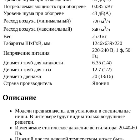
Потребляемая мощность при обогреве
0.085 кВт
Уровень шума при обогреве
43 дБ(А)
3
Расход воздуха (минимальный)
720 м
/ч
3
Расход воздуха (максимальный)
840 м
/ч
Вес
25.0 кг
Габариты ШхГхВ, мм
1246x639x220
220-240 В, 1 ф, 50
Напряжение питания
Гц
Диаметр труб для жидкости
6.35 (1/4)
Диаметр труб для газа
12.7 (1/2)
Диаметр дренажа
20 (13/16)
Страна производитель
Япония
Описание
Модели предназначены для установки в специальные
ниши. В интерьере будут видны только воздушные
решетки.
Изменяемое статическое давление вентилятора: 20-40-60
Па.
Нижний предел целевой температуры может быть