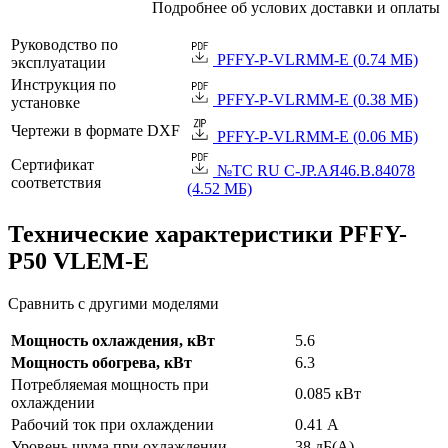
Подробнее об услових доставки и оплаты
Руководство по
PFFY-P-VLRMM-E (0.74 МБ)
эксплуатации
Инструкция по
PFFY-P-VLRMM-E (0.38 МБ)
установке
Чертежи в формате DXF
PFFY-P-VLRMM-E (0.06 МБ)
Сертификат
№TC RU C-JP.АЯ46.B.84078
соответствия
(4.52 МБ)
Технические характеристики PFFY-
P50 VLEM-E
Сравнить с другими моделями
Мощность охлаждения, кВт
5.6
Мощность обогрева, кВт
6.3
Потребляемая мощность при
0.085 кВт
охлаждении
Рабочий ток при охлаждении
0.41 А
Уровень шума при охлаждении
38 дБ(А)