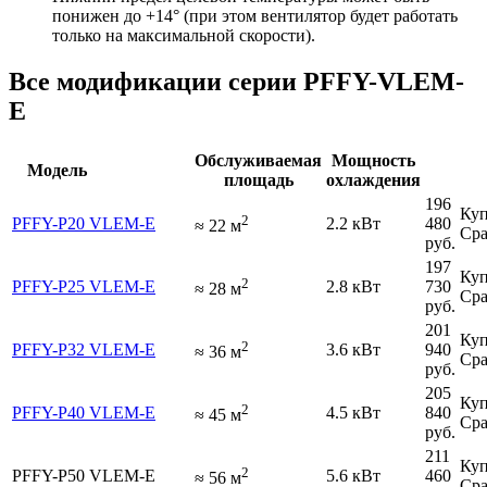
понижен до +14° (при этом вентилятор будет работать
только на максимальной скорости).
Все модификации серии PFFY-VLEM-
E
Обслуживаемая
Мощность
Модель
площадь
охлаждения
196
Куп
2
PFFY-P20 VLEM-E
2.2 кВт
480
≈
22
м
Сра
руб.
197
Куп
2
PFFY-P25 VLEM-E
2.8 кВт
730
≈
28
м
Сра
руб.
201
Куп
2
PFFY-P32 VLEM-E
3.6 кВт
940
≈
36
м
Сра
руб.
205
Куп
2
PFFY-P40 VLEM-E
4.5 кВт
840
≈
45
м
Сра
руб.
211
Куп
2
PFFY-P50 VLEM-E
5.6 кВт
460
≈
56
м
Сра