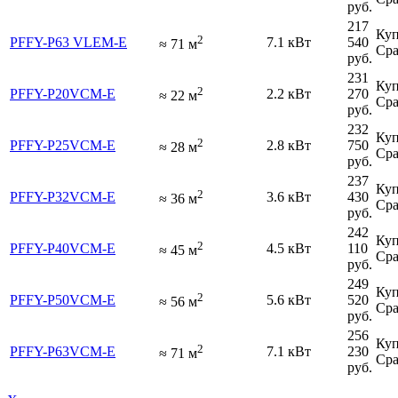
руб.
217
Куп
2
PFFY-P63 VLEM-E
7.1 кВт
540
≈
71
м
Сра
руб.
231
Куп
2
PFFY-P20VCM-E
2.2 кВт
270
≈
22
м
Сра
руб.
232
Куп
2
PFFY-P25VCM-E
2.8 кВт
750
≈
28
м
Сра
руб.
237
Куп
2
PFFY-P32VCM-E
3.6 кВт
430
≈
36
м
Сра
руб.
242
Куп
2
PFFY-P40VCM-E
4.5 кВт
110
≈
45
м
Сра
руб.
249
Куп
2
PFFY-P50VCM-E
5.6 кВт
520
≈
56
м
Сра
руб.
256
Куп
2
PFFY-P63VCM-E
7.1 кВт
230
≈
71
м
Сра
руб.