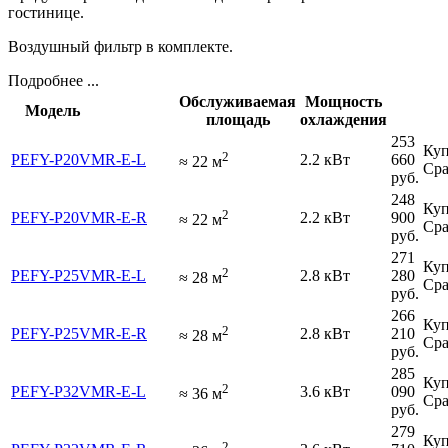
гостинице.
Воздушный фильтр в комплекте.
Подробнее ...
Обслуживаемая
Мощность
Модель
площадь
охлаждения
253
Куп
2
PEFY-P20VMR-E-L
2.2 кВт
660
≈
22
м
Сра
руб.
248
Куп
2
PEFY-P20VMR-E-R
2.2 кВт
900
≈
22
м
Сра
руб.
271
Куп
2
PEFY-P25VMR-E-L
2.8 кВт
280
≈
28
м
Сра
руб.
266
Куп
2
PEFY-P25VMR-E-R
2.8 кВт
210
≈
28
м
Сра
руб.
285
Куп
2
PEFY-P32VMR-E-L
3.6 кВт
090
≈
36
м
Сра
руб.
279
Куп
2