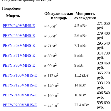
Подробнее ...
Обслуживаемая
Мощность
Модель
площадь
охлаждения
271 050
2
PEFY-P40VMHS-E
4.5 кВт
≈
45
м
руб.
279 400
2
PEFY-P50VMHS-E
5.6 кВт
≈
56
м
руб.
295 540
2
PEFY-P63VMHS-E
7.1 кВт
≈
71
м
руб.
314 730
2
PEFY-P71VMHS-E
8 кВт
≈
80
м
руб.
328 460
2
PEFY-P80VMHS-E
9 кВт
≈
90
м
руб.
365 270
2
PEFY-P100VMHS-E
11.2 кВт
≈
112
м
руб.
393 120
2
PEFY-P125VMHS-E
14 кВт
≈
140
м
руб.
406 540
2
PEFY-P140VMHS-E
16 кВт
≈
160
м
руб.
595 690
2
PEFY-P200VMHS-E
22.4 кВт
≈
224
м
руб.