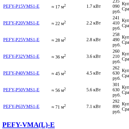
235
Куп
2
PEFY-P15VMS1-E
1.7 кВт
090
≈
17
м
Сра
руб.
241
Куп
2
PEFY-P20VMS1-E
2.2 кВт
410
≈
22
м
Сра
руб.
258
Куп
2
PEFY-P25VMS1-E
2.8 кВт
490
≈
28
м
Сра
руб.
260
Куп
2
PEFY-P32VMS1-E
3.6 кВт
210
≈
36
м
Сра
руб.
262
Куп
2
PEFY-P40VMS1-E
4.5 кВт
630
≈
45
м
Сра
руб.
301
Куп
2
PEFY-P50VMS1-E
5.6 кВт
630
≈
56
м
Сра
руб.
292
Куп
2
PEFY-P63VMS1-E
7.1 кВт
890
≈
71
м
Сра
руб.
PEFY-VMA(L)-E