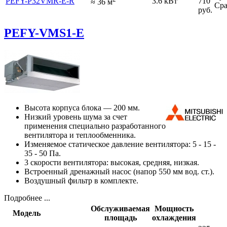
PEFY-P32VMR-E-R
3.6 кВт
710
≈
36
м
Сра
руб.
PEFY-VMS1-E
Высота корпуса блока — 200 мм.
Низкий уровень шума за счет
применения специально разработанного
вентилятора и теплообменника.
Изменяемое статическое давление вентилятора: 5 - 15 -
35 - 50 Па.
3 скорости вентилятора: высокая, средняя, низкая.
Встроенный дренажный насос (напор 550 мм вод. ст.).
Воздушный фильтр в комплекте.
Подробнее ...
Обслуживаемая
Мощность
Модель
площадь
охлаждения