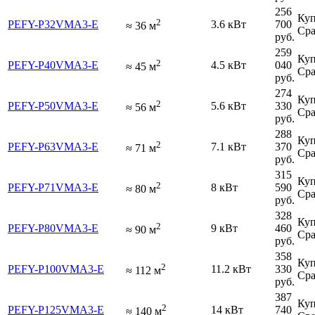
256
Куп
2
PEFY-P32VMA3-E
3.6 кВт
700
≈
36
м
Сра
руб.
259
Куп
2
PEFY-P40VMA3-E
4.5 кВт
040
≈
45
м
Сра
руб.
274
Куп
2
PEFY-P50VMA3-E
5.6 кВт
330
≈
56
м
Сра
руб.
288
Куп
2
PEFY-P63VMA3-E
7.1 кВт
370
≈
71
м
Сра
руб.
315
Куп
2
PEFY-P71VMA3-E
8 кВт
590
≈
80
м
Сра
руб.
328
Куп
2
PEFY-P80VMA3-E
9 кВт
460
≈
90
м
Сра
руб.
358
Куп
2
PEFY-P100VMA3-E
11.2 кВт
330
≈
112
м
Сра
руб.
387
Куп
2
PEFY-P125VMA3-E
14 кВт
740
≈
140
м