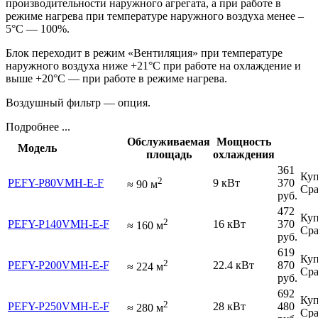
производительности наружного агрегата, а при работе в
режиме нагрева при температуре наружного воздуха менее –
5°C — 100%.
Блок переходит в режим «Вентиляция» при температуре
наружного воздуха ниже +21°С при работе на охлаждение и
выше +20°C — при работе в режиме нагрева.
Воздушный фильтр — опция.
Подробнее ...
Обслуживаемая
Мощность
Модель
площадь
охлаждения
361
Куп
2
PEFY-P80VMH-E-F
9 кВт
370
≈
90
м
Сра
руб.
472
Куп
2
PEFY-P140VMH-E-F
16 кВт
370
≈
160
м
Сра
руб.
619
Куп
2
PEFY-P200VMH-E-F
22.4 кВт
870
≈
224
м
Сра
руб.
692
Куп
2
PEFY-P250VMH-E-F
28 кВт
480
≈
280
м
Сра