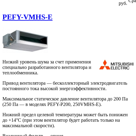
Сра
руб.
PEFY-VMHS-E
Низкий уровень шума за счет применения
специально разработанного вентилятора и
теплообменника.
Привод вентилятора — бесколлекторный электродвигатель
постоянного тока высокой энергоэффективности.
Максимальное статическое давление вентилятора до 200 Па
(250 Па — в моделях PEFY-Р200, 250VMHS-E).
Нижний предел целевой температуры может быть понижен
до +14°C (при этом вентилятор будет работать только на
максимальной скорости).
Воздушный фильтр — опция.