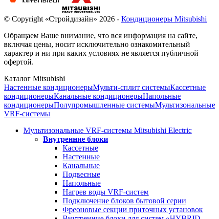
© Copyright «Стройдизайн» 2026 -
Кондиционеры Mitsubishi
Обращаем Ваше внимание, что вся информация на сайте,
включая цены, носит исключительно ознакомительный
характер и ни при каких условиях не является публичной
офертой.
Каталог Mitsubishi
Настенные кондиционеры
Мульти-сплит системы
Кассетные
кондиционеры
Канальные кондиционеры
Напольные
кондиционеры
Полупромышленные системы
Мультизональные
VRF-системы
Мультизональные VRF-системы Mitsubishi Electric
Внутренние блоки
Кассетные
Настенные
Канальные
Подвесные
Напольные
Нагрев воды VRF-систем
Подключение блоков бытовой серии
Фреоновые секции приточных установок
Внутренние блоки для систем «HYBRID