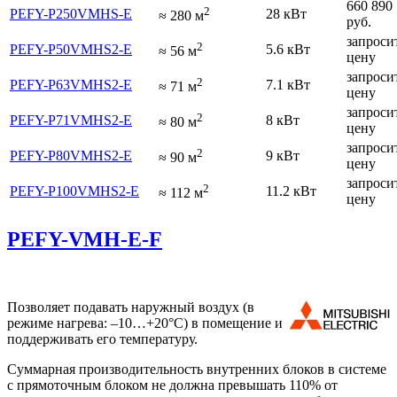
660 890
2
PEFY-P250VMHS-E
28 кВт
≈
280
м
руб.
запроси
2
PEFY-P50VMHS2-E
5.6 кВт
≈
56
м
цену
запроси
2
PEFY-P63VMHS2-E
7.1 кВт
≈
71
м
цену
запроси
2
PEFY-P71VMHS2-E
8 кВт
≈
80
м
цену
запроси
2
PEFY-P80VMHS2-E
9 кВт
≈
90
м
цену
запроси
2
PEFY-P100VMHS2-E
11.2 кВт
≈
112
м
цену
PEFY-VMH-E-F
Позволяет подавать наружный воздух (в
режиме нагрева: –10…+20°C) в помещение и
поддерживать его температуру.
Суммарная производительность внутренних блоков в системе
с прямоточным блоком не должна превышать 110% от