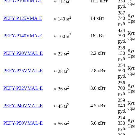
PEFY-P100VMA-E
11.2 кВт
330
≈
112
м
Сра
руб.
387
Куп
2
PEFY-P125VMA-E
14 кВт
740
≈
140
м
Сра
руб.
424
Куп
2
PEFY-P140VMA-E
16 кВт
790
≈
160
м
Сра
руб.
238
Куп
2
PEFY-P20VMAL-E
2.2 кВт
130
≈
22
м
Сра
руб.
254
Куп
2
PEFY-P25VMAL-E
2.8 кВт
590
≈
28
м
Сра
руб.
256
Куп
2
PEFY-P32VMAL-E
3.6 кВт
700
≈
36
м
Сра
руб.
259
Куп
2
PEFY-P40VMAL-E
4.5 кВт
040
≈
45
м
Сра
руб.
274
Куп
2
PEFY-P50VMAL-E
5.6 кВт
330
≈
56
м
Сра
руб.