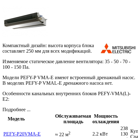
Компактный дизайн: высота корпуса блока
составляет 250 мм для всех модификаций.
Изменяемое статическое давление вентилятора: 35 - 50 - 70 -
100 - 150 Па.
Модели PEFY-P VMA-E имеют встроенный дренажный насос.
В моделях PEFY-P VMAL-E дренажного насоса нет.
Особенности канальных внутренних блоков PEFY-VMA(L)-
E2:
Подробнее ...
Обслуживаемая
Мощность
Модель
площадь
охлаждения
238
Куп
2
PEFY-P20VMA-E
2.2 кВт
130
≈
22
м
Сра