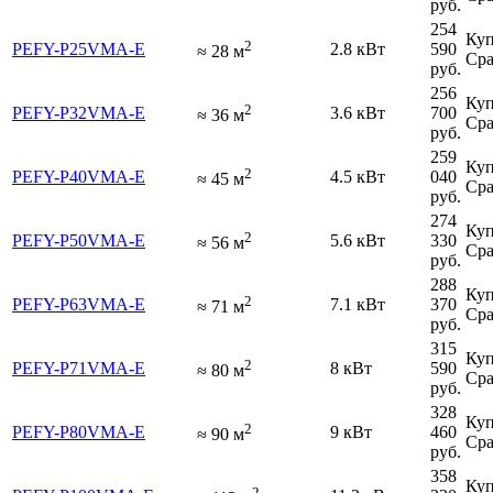
руб.
254
Куп
2
PEFY-P25VMA-E
2.8 кВт
590
≈
28
м
Сра
руб.
256
Куп
2
PEFY-P32VMA-E
3.6 кВт
700
≈
36
м
Сра
руб.
259
Куп
2
PEFY-P40VMA-E
4.5 кВт
040
≈
45
м
Сра
руб.
274
Куп
2
PEFY-P50VMA-E
5.6 кВт
330
≈
56
м
Сра
руб.
288
Куп
2
PEFY-P63VMA-E
7.1 кВт
370
≈
71
м
Сра
руб.
315
Куп
2
PEFY-P71VMA-E
8 кВт
590
≈
80
м
Сра
руб.
328
Куп
2
PEFY-P80VMA-E
9 кВт
460
≈
90
м
Сра
руб.
358
Куп
2