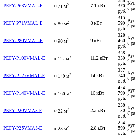
288
Куп
2
PEFY-P63VMAL-E
7.1 кВт
370
≈
71
м
Сра
руб.
315
Куп
2
PEFY-P71VMAL-E
8 кВт
590
≈
80
м
Сра
руб.
328
Куп
2
PEFY-P80VMAL-E
9 кВт
460
≈
90
м
Сра
руб.
358
Куп
2
PEFY-P100VMAL-E
11.2 кВт
330
≈
112
м
Сра
руб.
387
Куп
2
PEFY-P125VMAL-E
14 кВт
740
≈
140
м
Сра
руб.
424
Куп
2
PEFY-P140VMAL-E
16 кВт
790
≈
160
м
Сра
руб.
238
Куп
2
PEFY-P20VMA3-E
2.2 кВт
130
≈
22
м
Сра
руб.
254
Куп
2
PEFY-P25VMA3-E
2.8 кВт
590
≈
28
м
Сра
руб.