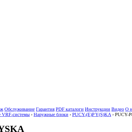
аж
Обслуживание
Гарантия
PDF каталоги
Инструкции
Видео
О 
е VRF-системы
›
Наружные блоки
›
PUCY-(E)P Y(S)KA
› PUCY-
00YSKA