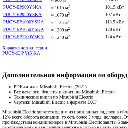
≈
960
м
2
PUCY-EP900YSKA
101.5 кВт
≈
1015
м
2
PUCY-EP950YSKA
107 кВт
≈
1070
м
2
PUCY-EP1000YSKA
113.5 кВт
≈
1135
м
2
PUCY-EP1050YSKA
120 кВт
≈
1200
м
2
PUCY-EP1100YSKA
124 кВт
≈
1240
м
Характеристики серии
PUCY-(E)P Y(S)KA
Дополнительная информация по оборудов
PDF-каталог Mitsubishi Electric (2021)
Все каталоги, буклеты и книги по Mitsubishi Electric
Технические книги по Mitsubishi Electric
Чертежи Mitsubishi Electric в формате DXF
Mitsubishi Electric является одним из признанных лидеров в о
12% всего оборота компании, то есть более 3 млрд. долларов
производством кондиционеров в Mitsubishi Electric заняты 5 з
работа над новыми моделями ведётся не только на этих завода