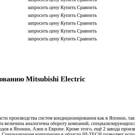
запросить цену
Купить
Сравнить
запросить цену
Купить
Сравнить
запросить цену
Купить
Сравнить
запросить цену
Купить
Сравнить
запросить цену
Купить
Сравнить
анию Mitsubishi Electric
бласти производства систем кондиционирования как в Японии, так
. Эта величина аналогична обороту компаний, специализирующи
аводов в Японии, Азии и Европе. Кроме этого, ещё 2 завода прои
х. Специализация корпорации в области HI-TECH позволяет испо