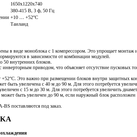
1650x1220x740
380-415 В, 3 ф, 50 Гц
ении
+10 … +52°C
Таиланд
ны в виде моноблока с 1 компрессором. Это упрощает монтаж и
рмируются в зависимости от комбинации модулей.
о 50 внутренних блоков.
 инверторным приводом, что объясняет отсутствие пусковых ток
т +52°С. Это важно при размещении блоков внутри защитных кон
жет быть увеличена с 40 м до 90 м. Для этого потребуется увели
еличен с 15 м до 30 м. Для этого потребуется увеличить диаме
может быть увеличен до 90 м, если наружный блок расположен
BS поставляются под заказ.
)KA
охлаждения