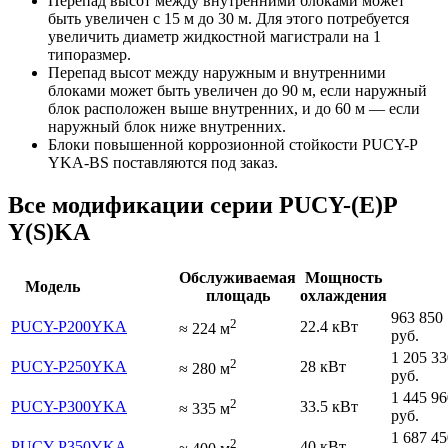
Перепад высот между внутренними блоками может
быть увеличен с 15 м до 30 м. Для этого потребуется
увеличить диаметр жидкостной магистрали на 1
типоразмер.
Перепад высот между наружным и внутренними
блоками может быть увеличен до 90 м, если наружный
блок расположен выше внутренних, и до 60 м — если
наружный блок ниже внутренних.
Блоки повышенной коррозионной стойкости PUCY-P
YKA-BS поставляются под заказ.
Все модификации серии PUCY-(E)P
Y(S)KA
Обслуживаемая
Мощность
Модель
площадь
охлаждения
963 850
2
PUCY-P200YKA
22.4 кВт
≈
224
м
руб.
1 205 33
2
PUCY-P250YKA
28 кВт
≈
280
м
руб.
1 445 96
2
PUCY-P300YKA
33.5 кВт
≈
335
м
руб.
1 687 45
2
PUCY-P350YKA
40 кВт