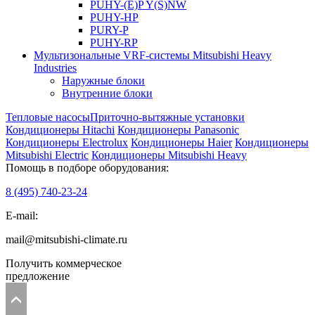
PUHY-(E)P Y(S)NW
PUHY-HP
PURY-P
PUHY-RP
Мультизональные VRF-системы Mitsubishi Heavy
Industries
Наружные блоки
Внутренние блоки
Тепловые насосы
Приточно-вытяжные установки
Кондиционеры Hitachi
Кондиционеры Panasonic
Кондиционеры Electrolux
Кондиционеры Haier
Кондиционеры
Mitsubishi Electric
Кондиционеры Mitsubishi Heavy
Помощь в подборе оборудования:
8 (495)
740-23-24
E-mail:
mail@mitsubishi-climate.ru
Получить коммерческое
предложение