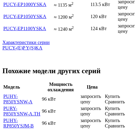
запроси
2
PUCY-EP1000YSKA
113.5 кВт
≈
1135
м
цену
запроси
2
PUCY-EP1050YSKA
120 кВт
≈
1200
м
цену
запроси
2
PUCY-EP1100YSKA
124 кВт
≈
1240
м
цену
Характеристики серии
PUCY-(E)P Y(S)KA
Похожие модели других серий
Мощность
Модель
Цена
охлаждения
PUHY-
запросить
Купить
96 кВт
P850YSNW-A
цену
Сравнить
PURY-
запросить
Купить
96 кВт
P850YSNW-A.TH
цену
Сравнить
PUHY-
запросить
Купить
96 кВт
RP850YSJM-B
цену
Сравнить