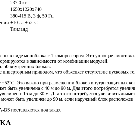
237.0 кг
1650x1220x740
380-415 В, 3 ф, 50 Гц
ении
+10 … +52°C
Таиланд
ны в виде моноблока с 1 компрессором. Это упрощает монтаж и
рмируются в зависимости от комбинации модулей.
о 50 внутренних блоков.
 инверторным приводом, что объясняет отсутствие пусковых ток
т +52°С. Это важно при размещении блоков внутри защитных кон
жет быть увеличена с 40 м до 90 м. Для этого потребуется увели
еличен с 15 м до 30 м. Для этого потребуется увеличить диаме
может быть увеличен до 90 м, если наружный блок расположен
BS поставляются под заказ.
)KA