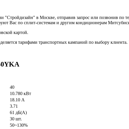
ии "Стройдизайн" в Москве, отправив запрос или позвонив по 
руют Вас по сплит-системам и другим кондиционерам Митсубис
вской картой.
деляется тарифами транспортных кампаний по выбору клиента.
350YKA
40
10.780 кВт
18.10 А
3.71
61 дБ(А)
30 шт.
50~130%