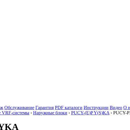
аж
Обслуживание
Гарантия
PDF каталоги
Инструкции
Видео
О 
е VRF-системы
›
Наружные блоки
›
PUCY-(E)P Y(S)KA
› PUCY-
50YKA