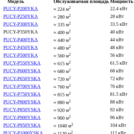
Модель
Обслуживаемая площадь
Мощность 
2
PUCY-P200YKA
22.4 кВт
≈
224
м
2
PUCY-P250YKA
28 кВт
≈
280
м
2
PUCY-P300YKA
33.5 кВт
≈
335
м
2
PUCY-P350YKA
40 кВт
≈
400
м
2
PUCY-P400YKA
44 кВт
≈
440
м
2
PUCY-P450YKA
48 кВт
≈
480
м
2
PUCY-P500YKA
56 кВт
≈
560
м
2
PUCY-P550YSKA
61.5 кВт
≈
615
м
2
PUCY-P600YSKA
68 кВт
≈
680
м
2
PUCY-P650YSKA
72 кВт
≈
720
м
2
PUCY-P700YSKA
76 кВт
≈
760
м
2
PUCY-P750YSKA
81.5 кВт
≈
815
м
2
PUCY-P800YSKA
88 кВт
≈
880
м
2
PUCY-P850YSKA
92 кВт
≈
920
м
2
PUCY-P900YSKA
96 кВт
≈
960
м
2
PUCY-P950YSKA
104 кВт
≈
1040
м
2
PUCY-P1000YSKA
112 кВт
≈
1120
м