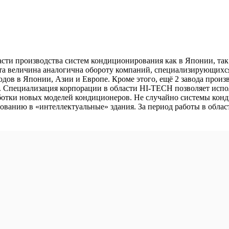
бласти производства систем кондиционирования как в Японии, так
. Эта величина аналогична обороту компаний, специализирующи
аводов в Японии, Азии и Европе. Кроме этого, ещё 2 завода прои
х. Специализация корпорации в области HI-TECH позволяет испо
ботки новых моделей кондиционеров. Не случайно системы конди
анию в «интеллектуальные» здания. За период работы в области