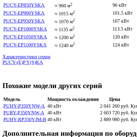
2
PUCY-EP850YSKA
96 кВт
≈
960
м
2
PUCY-EP900YSKA
101.5 кВт
≈
1015
м
2
PUCY-EP950YSKA
107 кВт
≈
1070
м
2
PUCY-EP1000YSKA
113.5 кВт
≈
1135
м
2
PUCY-EP1050YSKA
120 кВт
≈
1200
м
2
PUCY-EP1100YSKA
124 кВт
≈
1240
м
Характеристики серии
PUCY-(E)P Y(S)KA
Похожие модели других серий
Модель
Мощность охлаждения
Цена
PUHY-P350YNW-A
40 кВт
2 041 260
руб.
Ку
PURY-P350YNW-A
40 кВт
2 603 720
руб.
Ку
PUHY-RP350YJM-B
40 кВт
2 889 980
руб.
Ку
Дополнительная информация по оборудов