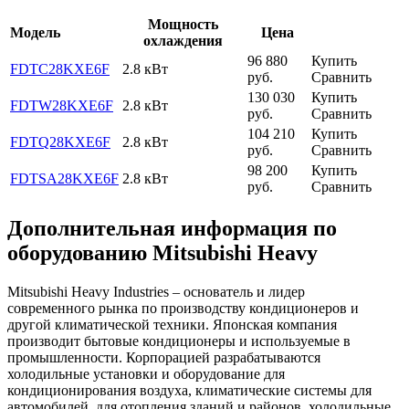
Мощность
Модель
Цена
охлаждения
96 880
Купить
FDTC28KXE6F
2.8 кВт
руб.
Сравнить
130 030
Купить
FDTW28KXE6F
2.8 кВт
руб.
Сравнить
104 210
Купить
FDTQ28KXE6F
2.8 кВт
руб.
Сравнить
98 200
Купить
FDTSA28KXE6F
2.8 кВт
руб.
Сравнить
Дополнительная информация по
оборудованию Mitsubishi Heavy
Mitsubishi Heavy Industries – основатель и лидер
современного рынка по производству кондиционеров и
другой климатической техники. Японская компания
производит бытовые кондиционеры и используемые в
промышленности. Корпорацией разрабатываются
холодильные установки и оборудование для
кондиционирования воздуха, климатические системы для
автомобилей, для отопления зданий и районов, холодильные