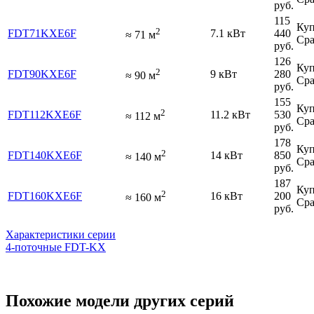
руб.
115
Куп
2
FDT71KXE6F
7.1 кВт
440
≈
71
м
Сра
руб.
126
Куп
2
FDT90KXE6F
9 кВт
280
≈
90
м
Сра
руб.
155
Куп
2
FDT112KXE6F
11.2 кВт
530
≈
112
м
Сра
руб.
178
Куп
2
FDT140KXE6F
14 кВт
850
≈
140
м
Сра
руб.
187
Куп
2
FDT160KXE6F
16 кВт
200
≈
160
м
Сра
руб.
Характеристики серии
4-поточные FDT-KX
Похожие модели других серий