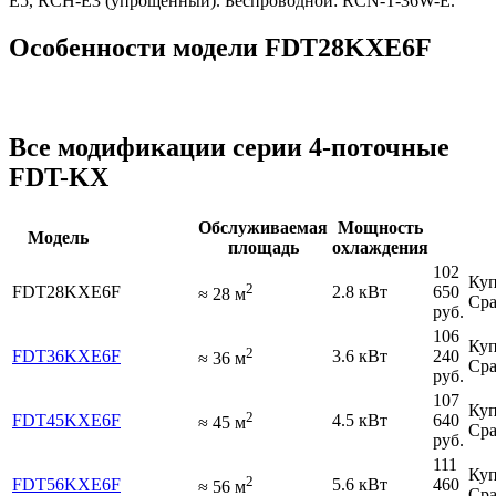
E5, RCH-E3 (упрощенный). Беспроводной: RCN-T-36W-E.
Особенности модели FDT28KXE6F
Все модификации серии 4-поточные
FDT-KX
Обслуживаемая
Мощность
Модель
площадь
охлаждения
102
Куп
2
FDT28KXE6F
2.8 кВт
650
≈
28
м
Сра
руб.
106
Куп
2
FDT36KXE6F
3.6 кВт
240
≈
36
м
Сра
руб.
107
Куп
2
FDT45KXE6F
4.5 кВт
640
≈
45
м
Сра
руб.
111
Куп
2
FDT56KXE6F
5.6 кВт
460
≈
56
м
Сра