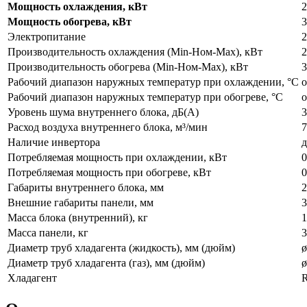
Мощность охлаждения, кВт
2
Мощность обогрева, кВт
3
Электропитание
2
Производительность охлаждения (Min-Ном-Max), кВт
2
Производительность обогрева (Min-Ном-Max), кВт
3
Рабочий диапазон наружных температур при охлаждении, °С
о
Рабочий диапазон наружных температур при обогреве, °С
о
Уровень шума внутреннего блока, дБ(А)
3
Расход воздуха внутреннего блока, м³/мин
7
Наличие инвертора
д
Потребляемая мощность при охлаждении, кВт
0
Потребляемая мощность при обогреве, кВт
0
Габариты внутреннего блока, мм
2
Внешние габариты панели, мм
3
Масса блока (внутренний), кг
1
Масса панели, кг
3
Диаметр труб хладагента (жидкость), мм (дюйм)
ø
Диаметр труб хладагента (газ), мм (дюйм)
ø
Хладагент