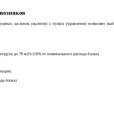
квозняков
душных заслонок (жалюзи) с пульта управления позволяет вы
здуха до 78 м3/ч (10% от номинального расхода блока).
опция)
да блока)