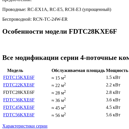
Проводные: RC-EX1A, RC-E5, RCH-E3 (упрощенный)
Беспроводной: RCN-TC-24W-ER
Особенности модели FDTC28KXE6F
Все модификации серии 4-поточные к
Модель
Обслуживаемая площадь
Мощность 
2
FDTC15KXE6F
1.5 кВт
≈
15
м
2
FDTC22KXE6F
2.2 кВт
≈
22
м
2
FDTC28KXE6F
2.8 кВт
≈
28
м
2
FDTC36KXE6F
3.6 кВт
≈
36
м
2
FDTC45KXE6F
4.5 кВт
≈
45
м
2
FDTC56KXE6F
5.6 кВт
≈
56
м
Характеристики серии