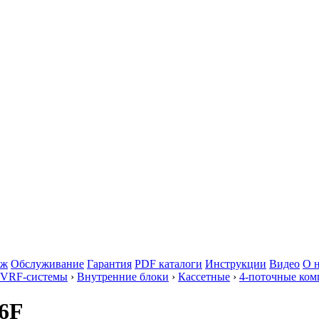
аж
Обслуживание
Гарантия
PDF каталоги
Инструкции
Видео
О 
 VRF-системы
›
Внутренние блоки
›
Кассетные
›
4-поточные ко
6F