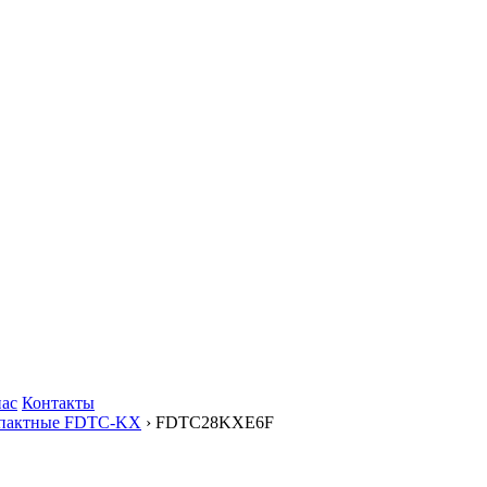
нас
Контакты
мпактные FDTC-KX
› FDTC28KXE6F