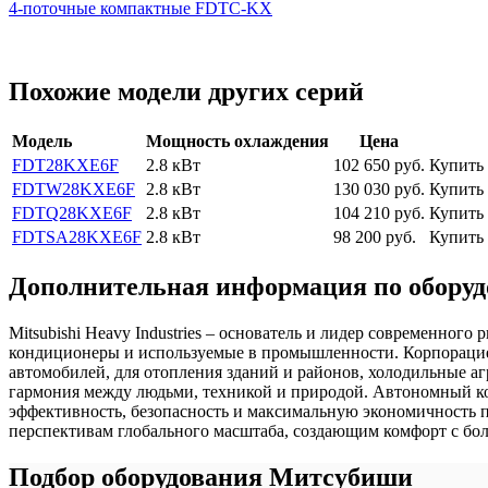
4-поточные компактные FDTC-KX
Похожие модели других серий
Модель
Мощность охлаждения
Цена
FDT28KXE6F
2.8 кВт
102 650
руб.
Купить
FDTW28KXE6F
2.8 кВт
130 030
руб.
Купить
FDTQ28KXE6F
2.8 кВт
104 210
руб.
Купить
FDTSA28KXE6F
2.8 кВт
98 200
руб.
Купить
Дополнительная информация по оборудо
Mitsubishi Heavy Industries – основатель и лидер современно
кондиционеры и используемые в промышленности. Корпорацией
автомобилей, для отопления зданий и районов, холодильные аг
гармония между людьми, техникой и природой. Автономный ко
эффективность, безопасность и максимальную экономичность 
перспективам глобального масштаба, создающим комфорт с бо
Подбор оборудования Митсубиши