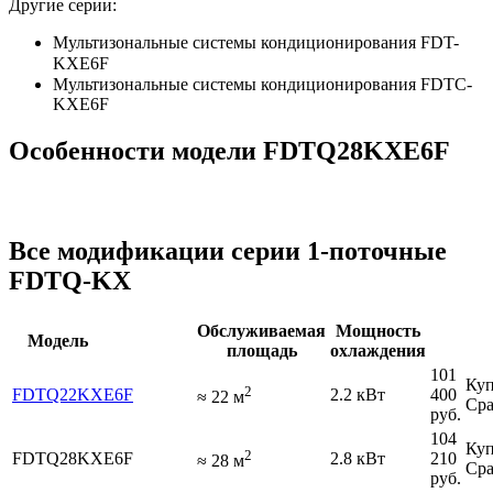
Другие серии:
Мультизональные системы кондиционирования FDT-
KXE6F
Мультизональные системы кондиционирования FDTC-
KXE6F
Особенности модели FDTQ28KXE6F
Все модификации серии 1-поточные
FDTQ-KX
Обслуживаемая
Мощность
Модель
площадь
охлаждения
101
Куп
2
FDTQ22KXE6F
2.2 кВт
400
≈
22
м
Сра
руб.
104
Куп
2
FDTQ28KXE6F
2.8 кВт
210
≈
28
м
Сра
руб.