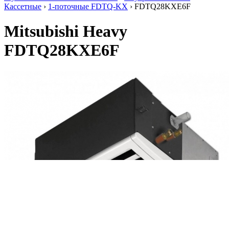
Кассетные
›
1-поточные FDTQ-KX
› FDTQ28KXE6F
Mitsubishi Heavy
FDTQ28KXE6F