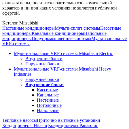
включая цены, носит исключительно ознакомительный
характер и ни при каких условиях не является публичной
офертой.
Каталог Mitsubishi
Настенные кондиционеры
Мульти-сплит системы
Кассетные
кондиционеры
Канальные кондиционеры
Напольные
кондиционеры
Полупромышленные системы
Мультизональные
VRF-системы
Мультизональные VRF-системы Mitsubishi Electric
Внутренние блоки
Наружные блоки
Мультизональные VRF-системы Mitsubishi Heavy
Industries
Наружные блоки
Внутренние блоки
Кассетные
Канальные
Настенные
Потолочные
Напольные
Тепловые насосы
Приточно-вытяжные установки
Кондиционеры Hitachi
Кондиционеры Panasonic