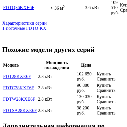
109
Куп
2
FDTQ36KXE6F
3.6 кВт
510
≈
36
м
Сра
руб.
Характеристики серии
1-поточные FDTQ-KX
Похожие модели других серий
Мощность
Модель
Цена
охлаждения
102 650
Купить
FDT28KXE6F
2.8 кВт
руб.
Сравнить
96 880
Купить
FDTC28KXE6F
2.8 кВт
руб.
Сравнить
130 030
Купить
FDTW28KXE6F
2.8 кВт
руб.
Сравнить
98 200
Купить
FDTSA28KXE6F
2.8 кВт
руб.
Сравнить
Дополнительная информация по