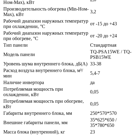
Ном-Max), кВт
Производительность обогрева (Min-Ном-
3,2
Max), кВт
Рабочий диапазон наружных температур
от -15 до +43
при охлаждении, °С
Рабочий диапазон наружных температур
от -20 до +24
при обогреве, °С
Тип панели
Стандартная
TQ-PSA15WE / TQ-
Модель панели
PSB15WE
Уровень шума внутреннего блока, дБ(А)
33-38
Расход воздуха внутреннего блока, м³/
5,4-7
мин
Наличие инвертора
да
Потребляемая мощность при
0,05
охлаждении, кВт
Потребляемая мощность при обогреве,
0,05
кВт
Габариты внутреннего блока, мм
250*570*570
35*625*650 /
Внешние габариты панели, мм
35*780*650
Масса блока (внутренний), кг
23