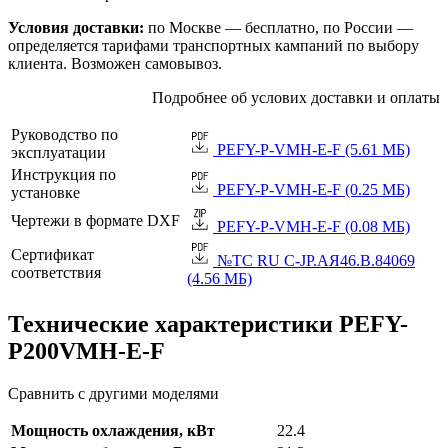
Условия доставки:
по Москве — бесплатно, по России —
определяется тарифами транспортных кампаний по выбору
клиента. Возможен самовывоз.
Подробнее об услових доставки и оплаты
Руководство по
PEFY-P-VMH-E-F (5.61 МБ)
эксплуатации
Инструкция по
PEFY-P-VMH-E-F (0.25 МБ)
установке
Чертежи в формате DXF
PEFY-P-VMH-E-F (0.08 МБ)
Сертификат
№TC RU C-JP.АЯ46.B.84069
соответствия
(4.56 МБ)
Технические характеристики PEFY-
P200VMH-E-F
Сравнить с другими моделями
Мощность охлаждения, кВт
22.4