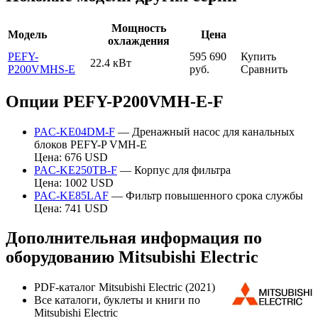
Мощность
Модель
Цена
охлаждения
PEFY-
595 690
Купить
22.4 кВт
P200VMHS-E
руб.
Сравнить
Опции PEFY-P200VMH-E-F
PAC-KE04DM-F
— Дренажный насос для канальных
блоков PEFY-P VMH-E
Цена: 676 USD
PAC-KE250TB-F
— Корпус для фильтра
Цена: 1002 USD
PAC-KE85LAF
— Фильтр повышенного срока службы
Цена: 741 USD
Дополнительная информация по
оборудованию Mitsubishi Electric
PDF-каталог Mitsubishi Electric (2021)
Все каталоги, буклеты и книги по
Mitsubishi Electric