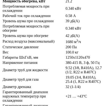
Мощность обогрева, кВт
21.2
Потребляемая мощность при
0.340 кВт
охлаждении
Рабочий ток при охлаждении
0.58 А
Уровень шума при охлаждении
39 дБ(А)
Потребляемая мощность при
0.340 кВт
обогреве
Уровень шума при обогреве
42 дБ(А)
3
Расход воздуха (максимальный)
1680 м
/ч
Статическое давление
200 Па
Вес
100.0 кг
Габариты ШхГхВ, мм
1250x1120x470
Напряжение питания
380-415 В, 3 ф, 50 Гц
9.52 (3/8, R410A), 12.7
Диаметр труб для жидкости
(1/2, R22 и R407C)
19.05 (3/4, R410A),
Диаметр труб для газа
25.4 (1, R22 и R407C)
Диаметр дренажа
32 (1-1/4)
Гарантированный диапазон
наружных температур при
+21 … +43°C
охлаждении
Гарантированный диапазон