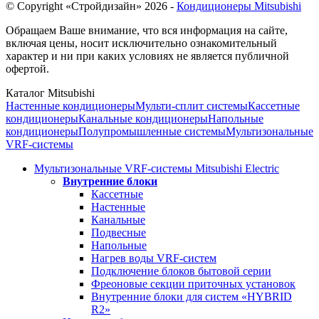
© Copyright «Стройдизайн» 2026 -
Кондиционеры Mitsubishi
Обращаем Ваше внимание, что вся информация на сайте,
включая цены, носит исключительно ознакомительный
характер и ни при каких условиях не является публичной
офертой.
Каталог Mitsubishi
Настенные кондиционеры
Мульти-сплит системы
Кассетные
кондиционеры
Канальные кондиционеры
Напольные
кондиционеры
Полупромышленные системы
Мультизональные
VRF-системы
Мультизональные VRF-системы Mitsubishi Electric
Внутренние блоки
Кассетные
Настенные
Канальные
Подвесные
Напольные
Нагрев воды VRF-систем
Подключение блоков бытовой серии
Фреоновые секции приточных установок
Внутренние блоки для систем «HYBRID
R2»