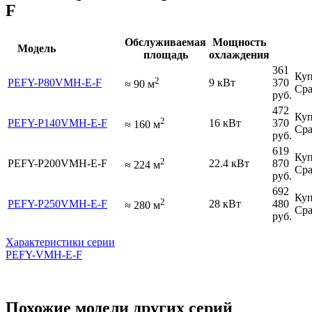
F
Обслуживаемая
Мощность
Модель
площадь
охлаждения
361
Куп
2
PEFY-P80VMH-E-F
9 кВт
370
≈
90
м
Сра
руб.
472
Куп
2
PEFY-P140VMH-E-F
16 кВт
370
≈
160
м
Сра
руб.
619
Куп
2
PEFY-P200VMH-E-F
22.4 кВт
870
≈
224
м
Сра
руб.
692
Куп
2
PEFY-P250VMH-E-F
28 кВт
480
≈
280
м
Сра
руб.
Характеристики серии
PEFY-VMH-E-F
Похожие модели других серий