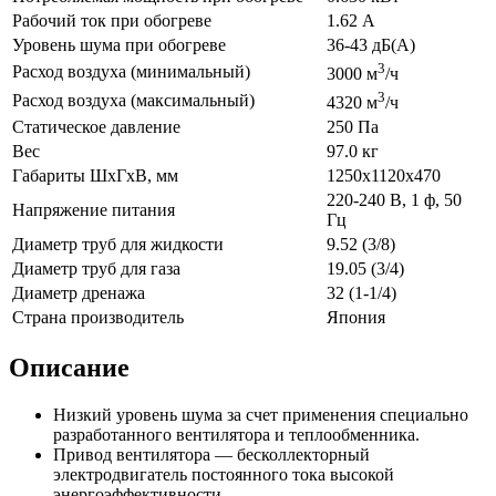
Рабочий ток при обогреве
1.62 А
Уровень шума при обогреве
36-43 дБ(А)
3
Расход воздуха (минимальный)
3000 м
/ч
3
Расход воздуха (максимальный)
4320 м
/ч
Статическое давление
250 Па
Вес
97.0 кг
Габариты ШхГхВ, мм
1250x1120x470
220-240 В, 1 ф, 50
Напряжение питания
Гц
Диаметр труб для жидкости
9.52 (3/8)
Диаметр труб для газа
19.05 (3/4)
Диаметр дренажа
32 (1-1/4)
Страна производитель
Япония
Описание
Низкий уровень шума за счет применения специально
разработанного вентилятора и теплообменника.
Привод вентилятора — бесколлекторный
электродвигатель постоянного тока высокой
энергоэффективности.