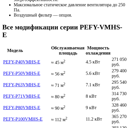
Максимальное статическое давление вентилятора до 250
Па.
Воздушный фильтр — опция.
Все модификации серии PEFY-VMHS-
E
Обслуживаемая
Мощность
Модель
площадь
охлаждения
271 050
2
PEFY-P40VMHS-E
4.5 кВт
≈
45
м
руб.
279 400
2
PEFY-P50VMHS-E
5.6 кВт
≈
56
м
руб.
295 540
2
PEFY-P63VMHS-E
7.1 кВт
≈
71
м
руб.
314 730
2
PEFY-P71VMHS-E
8 кВт
≈
80
м
руб.
328 460
2
PEFY-P80VMHS-E
9 кВт
≈
90
м
руб.
365 270
2
PEFY-P100VMHS-E
11.2 кВт
≈
112
м
руб.
393 120