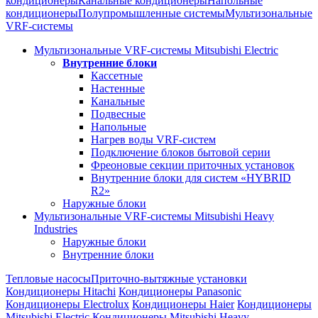
кондиционеры
Канальные кондиционеры
Напольные
кондиционеры
Полупромышленные системы
Мультизональные
VRF-системы
Мультизональные VRF-системы Mitsubishi Electric
Внутренние блоки
Кассетные
Настенные
Канальные
Подвесные
Напольные
Нагрев воды VRF-систем
Подключение блоков бытовой серии
Фреоновые секции приточных установок
Внутренние блоки для систем «HYBRID
R2»
Наружные блоки
Мультизональные VRF-системы Mitsubishi Heavy
Industries
Наружные блоки
Внутренние блоки
Тепловые насосы
Приточно-вытяжные установки
Кондиционеры Hitachi
Кондиционеры Panasonic
Кондиционеры Electrolux
Кондиционеры Haier
Кондиционеры
Mitsubishi Electric
Кондиционеры Mitsubishi Heavy