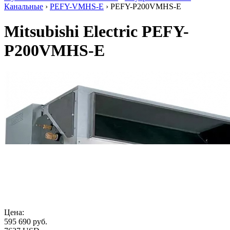
Канальные
›
PEFY-VMHS-E
› PEFY-P200VMHS-E
Mitsubishi Electric PEFY-
P200VMHS-E
Цена:
595 690
руб.