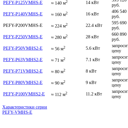
2
PEFY-P125VMHS-E
14 кВт
≈
140
м
руб.
406 540
2
PEFY-P140VMHS-E
16 кВт
≈
160
м
руб.
595 690
2
PEFY-P200VMHS-E
22.4 кВт
≈
224
м
руб.
660 890
2
PEFY-P250VMHS-E
28 кВт
≈
280
м
руб.
запроси
2
PEFY-P50VMHS2-E
5.6 кВт
≈
56
м
цену
запроси
2
PEFY-P63VMHS2-E
7.1 кВт
≈
71
м
цену
запроси
2
PEFY-P71VMHS2-E
8 кВт
≈
80
м
цену
запроси
2
PEFY-P80VMHS2-E
9 кВт
≈
90
м
цену
запроси
2
PEFY-P100VMHS2-E
11.2 кВт
≈
112
м
цену
Характеристики серии
PEFY-VMHS-E