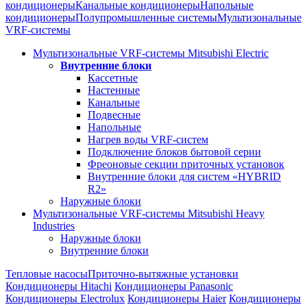
кондиционеры
Канальные кондиционеры
Напольные
кондиционеры
Полупромышленные системы
Мультизональные
VRF-системы
Мультизональные VRF-системы Mitsubishi Electric
Внутренние блоки
Кассетные
Настенные
Канальные
Подвесные
Напольные
Нагрев воды VRF-систем
Подключение блоков бытовой серии
Фреоновые секции приточных установок
Внутренние блоки для систем «HYBRID
R2»
Наружные блоки
Мультизональные VRF-системы Mitsubishi Heavy
Industries
Наружные блоки
Внутренние блоки
Тепловые насосы
Приточно-вытяжные установки
Кондиционеры Hitachi
Кондиционеры Panasonic
Кондиционеры Electrolux
Кондиционеры Haier
Кондиционеры