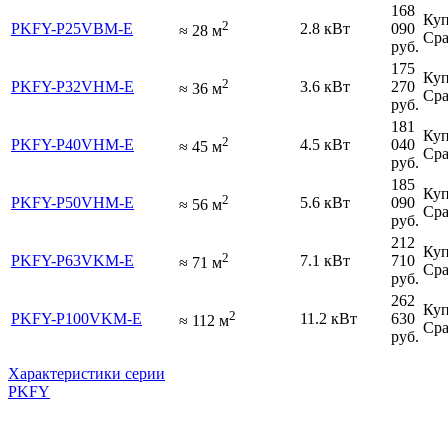
168
Куп
2
PKFY-P25VBM-E
2.8 кВт
090
≈
28
м
Сра
руб.
175
Куп
2
PKFY-P32VHM-E
3.6 кВт
270
≈
36
м
Сра
руб.
181
Куп
2
PKFY-P40VHM-E
4.5 кВт
040
≈
45
м
Сра
руб.
185
Куп
2
PKFY-P50VHM-E
5.6 кВт
090
≈
56
м
Сра
руб.
212
Куп
2
PKFY-P63VKM-E
7.1 кВт
710
≈
71
м
Сра
руб.
262
Куп
2
PKFY-P100VKM-E
11.2 кВт
630
≈
112
м
Сра
руб.
Характеристики серии
PKFY