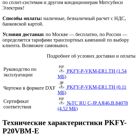
по сплит-системам и другим кондиционерам Митсубиси
Электрик!
Способы оплаты:
наличные, безналичный расчет с НДС,
банковской картой.
Условия доставки:
по Москве — бесплатно, по России —
определяется тарифами транспортных кампаний по выбору
клиента. Возможен самовывоз.
Подробнее об услових доставки и оплаты
Руководство по
PKFY-P-VKM-ER1.TH (1.54
эксплуатации
МБ)
PKFY-P-VKM-ER1.TH (0.11
Чертежи в формате DXF
МБ)
Сертификат
№TC RU C-JP.АЯ46.B.84078
соответствия
(4.52 МБ)
Технические характеристики PKFY-
P20VBM-E