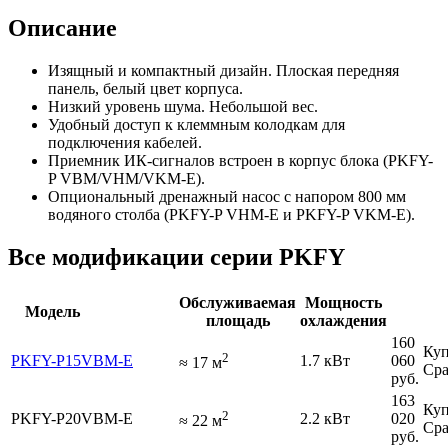
Описание
Изящный и компактный дизайн. Плоская передняя
панель, белый цвет корпуса.
Низкий уровень шума. Небольшой вес.
Удобный доступ к клеммным колодкам для
подключения кабелей.
Приемник ИК-сигналов встроен в корпус блока (PKFY-
P VBM/VHM/VKM-E).
Опциональный дренажный насос с напором 800 мм
водяного столба (PKFY-P VHM-E и PKFY-P VKM-E).
Все модификации серии PKFY
Обслуживаемая
Мощность
Модель
площадь
охлаждения
160
Куп
2
PKFY-P15VBM-E
1.7 кВт
060
≈
17
м
Сра
руб.
163
Куп
2
PKFY-P20VBM-E
2.2 кВт
020
≈
22
м
Сра
руб.