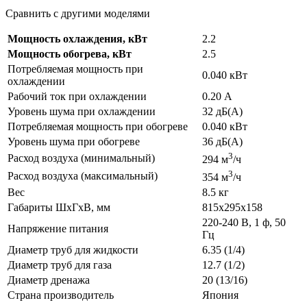
Сравнить с другими моделями
Мощность охлаждения, кВт
2.2
Мощность обогрева, кВт
2.5
Потребляемая мощность при
0.040 кВт
охлаждении
Рабочий ток при охлаждении
0.20 А
Уровень шума при охлаждении
32 дБ(А)
Потребляемая мощность при обогреве
0.040 кВт
Уровень шума при обогреве
36 дБ(А)
3
Расход воздуха (минимальный)
294 м
/ч
3
Расход воздуха (максимальный)
354 м
/ч
Вес
8.5 кг
Габариты ШхГхВ, мм
815x295x158
220-240 В, 1 ф, 50
Напряжение питания
Гц
Диаметр труб для жидкости
6.35 (1/4)
Диаметр труб для газа
12.7 (1/2)
Диаметр дренажа
20 (13/16)
Страна производитель
Япония