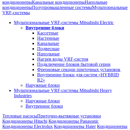
кондиционеры
Канальные кондиционеры
Напольные
кондиционеры
Полупромышленные системы
Мультизональные
VRF-системы
Мультизональные VRF-системы Mitsubishi Electric
Внутренние блоки
Кассетные
Настенные
Канальные
Подвесные
Напольные
Нагрев воды VRF-систем
Подключение блоков бытовой серии
Фреоновые секции приточных установок
Внутренние блоки для систем «HYBRID
R2»
Наружные блоки
Мультизональные VRF-системы Mitsubishi Heavy
Industries
Наружные блоки
Внутренние блоки
Тепловые насосы
Приточно-вытяжные установки
Кондиционеры Hitachi
Кондиционеры Panasonic
Кондиционеры Electrolux
Кондиционеры Haier
Кондиционеры