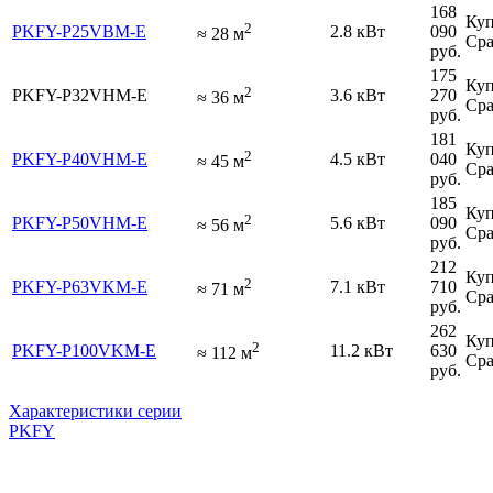
168
Куп
2
PKFY-P25VBM-E
2.8 кВт
090
≈
28
м
Сра
руб.
175
Куп
2
PKFY-P32VHM-E
3.6 кВт
270
≈
36
м
Сра
руб.
181
Куп
2
PKFY-P40VHM-E
4.5 кВт
040
≈
45
м
Сра
руб.
185
Куп
2
PKFY-P50VHM-E
5.6 кВт
090
≈
56
м
Сра
руб.
212
Куп
2
PKFY-P63VKM-E
7.1 кВт
710
≈
71
м
Сра
руб.
262
Куп
2
PKFY-P100VKM-E
11.2 кВт
630
≈
112
м
Сра
руб.
Характеристики серии
PKFY