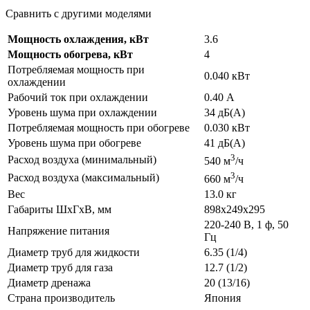
Сравнить с другими моделями
Мощность охлаждения, кВт
3.6
Мощность обогрева, кВт
4
Потребляемая мощность при
0.040 кВт
охлаждении
Рабочий ток при охлаждении
0.40 А
Уровень шума при охлаждении
34 дБ(А)
Потребляемая мощность при обогреве
0.030 кВт
Уровень шума при обогреве
41 дБ(А)
3
Расход воздуха (минимальный)
540 м
/ч
3
Расход воздуха (максимальный)
660 м
/ч
Вес
13.0 кг
Габариты ШхГхВ, мм
898x249x295
220-240 В, 1 ф, 50
Напряжение питания
Гц
Диаметр труб для жидкости
6.35 (1/4)
Диаметр труб для газа
12.7 (1/2)
Диаметр дренажа
20 (13/16)
Страна производитель
Япония