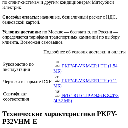
по сплит-системам и другим кондиционерам Митсубиси
Электрик!
Способы оплаты:
наличные, безналичный расчет с НДС,
банковской картой.
Условия доставки:
по Москве — бесплатно, по России —
определяется тарифами транспортных кампаний по выбору
клиента. Возможен самовывоз.
Подробнее об услових доставки и оплаты
Руководство по
PKFY-P-VKM-ER1.TH (1.54
эксплуатации
МБ)
PKFY-P-VKM-ER1.TH (0.11
Чертежи в формате DXF
МБ)
Сертификат
№TC RU C-JP.АЯ46.B.84078
соответствия
(4.52 МБ)
Технические характеристики PKFY-
P32VHM-E