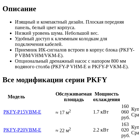
Описание
Изящный и компактный дизайн. Плоская передняя
панель, белый цвет корпуса.
Низкий уровень шума. Небольшой вес.
Удобный доступ к клеммным колодкам для
подключения кабелей.
Приемник ИК-сигналов встроен в корпус блока (PKFY-
P VBM/VHM/VKM-E).
Опциональный дренажный насос с напором 800 мм
водяного столба (PKFY-P VHM-E и PKFY-P VKM-E).
Все модификации серии PKFY
Обслуживаемая
Мощность
Модель
площадь
охлаждения
160
Куп
2
PKFY-P15VBM-E
1.7 кВт
060
≈
17
м
Сра
руб.
163
Куп
2
PKFY-P20VBM-E
2.2 кВт
020
≈
22
м
Сра
руб.