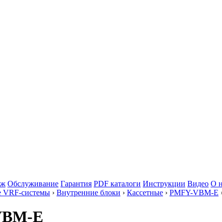
аж
Обслуживание
Гарантия
PDF каталоги
Инструкции
Видео
О 
е VRF-системы
›
Внутренние блоки
›
Кассетные
›
PMFY-VBM-E
0VBM-E