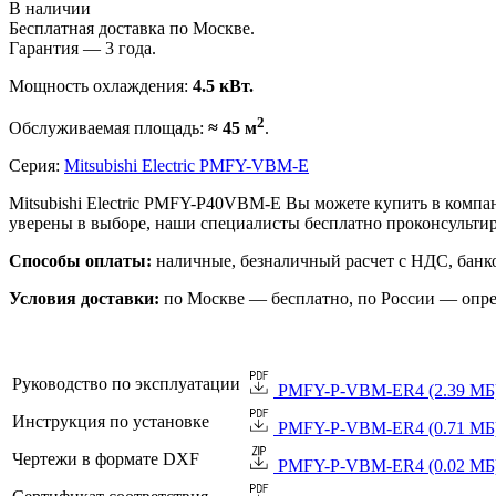
В наличии
Бесплатная доставка по Москве.
Гарантия — 3 года.
Мощность охлаждения:
4.5 кВт.
2
Обслуживаемая площадь:
≈ 45 м
.
Серия:
Mitsubishi Electric PMFY-VBM-E
Mitsubishi Electric PMFY-P40VBM-E Вы можете купить в компа
уверены в выборе, наши специалисты бесплатно проконсульти
Способы оплаты:
наличные, безналичный расчет с НДС, банко
Условия доставки:
по Москве — бесплатно, по России — опре
Руководство по эксплуатации
PMFY-P-VBM-ER4 (2.39 МБ
Инструкция по установке
PMFY-P-VBM-ER4 (0.71 МБ
Чертежи в формате DXF
PMFY-P-VBM-ER4 (0.02 МБ