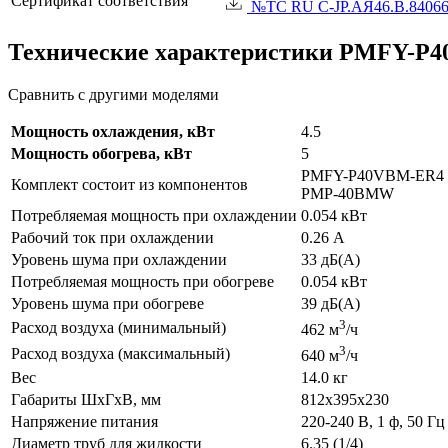
Сертификат соответствия
№TC RU C-JP.АЯ46.B.84066 
Технические характеристики PMFY-P
Сравнить с другими моделями
Мощность охлаждения, кВт
4.5
Мощность обогрева, кВт
5
PMFY-P40VBM-ER4
Комплект состоит из компонентов
PMP-40BMW
Потребляемая мощность при охлаждении
0.054 кВт
Рабочий ток при охлаждении
0.26 А
Уровень шума при охлаждении
33 дБ(А)
Потребляемая мощность при обогреве
0.054 кВт
Уровень шума при обогреве
39 дБ(А)
3
Расход воздуха (минимальный)
462 м
/ч
3
Расход воздуха (максимальный)
640 м
/ч
Вес
14.0 кг
Габариты ШхГхВ, мм
812x395x230
Напряжение питания
220-240 В, 1 ф, 50 Гц
Диаметр труб для жидкости
6.35 (1/4)