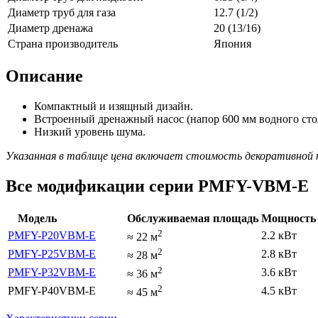
Диаметр труб для газа
12.7 (1/2)
Диаметр дренажа
20 (13/16)
Страна производитель
Япония
Описание
Компактный и изящный дизайн.
Встроенный дренажный насос (напор 600 мм водного сто
Низкий уровень шума.
Указанная в таблице цена включает стоимость декоративной
Все модификации серии PMFY-VBM-E
Модель
Обслуживаемая площадь
Мощность 
2
PMFY-P20VBM-E
2.2 кВт
≈
22
м
2
PMFY-P25VBM-E
2.8 кВт
≈
28
м
2
PMFY-P32VBM-E
3.6 кВт
≈
36
м
2
PMFY-P40VBM-E
4.5 кВт
≈
45
м