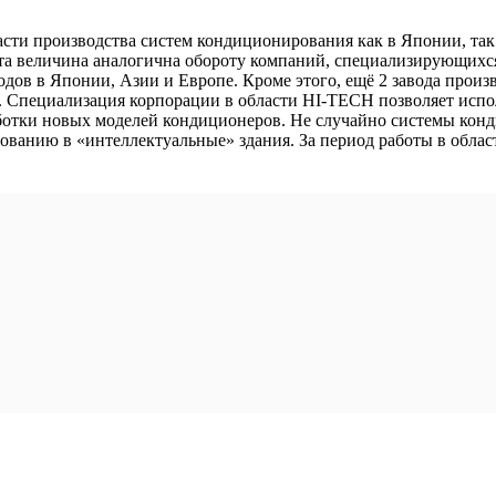
бласти производства систем кондиционирования как в Японии, так
. Эта величина аналогична обороту компаний, специализирующи
аводов в Японии, Азии и Европе. Кроме этого, ещё 2 завода прои
х. Специализация корпорации в области HI-TECH позволяет испо
ботки новых моделей кондиционеров. Не случайно системы конди
анию в «интеллектуальные» здания. За период работы в области