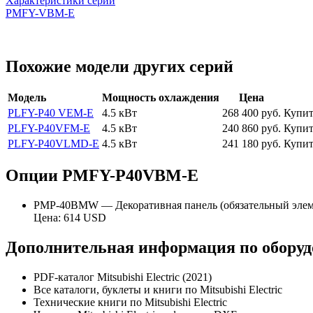
Характеристики серии
PMFY-VBM-E
Похожие модели других серий
Модель
Мощность охлаждения
Цена
PLFY-P40 VEM-E
4.5 кВт
268 400
руб.
Купит
PLFY-P40VFM-E
4.5 кВт
240 860
руб.
Купит
PLFY-P40VLMD-E
4.5 кВт
241 180
руб.
Купит
Опции PMFY-P40VBM-E
PMP-40BMW — Декоративная панель
(обязательный эле
Цена: 614 USD
Дополнительная информация по оборудов
PDF-каталог Mitsubishi Electric (2021)
Все каталоги, буклеты и книги по Mitsubishi Electric
Технические книги по Mitsubishi Electric