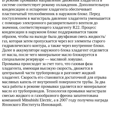
В режиме промывки направление движения хладагента в
системе соответствует режиму охлаждения. Дополнительную
конденсацию и испарение хладагента обеспечивает
пластинчатый теплообменник в наружном блоке. Перед
поступлением в магистраль давление хладагента уменьшается
с помощью электронного расширительного вентиля до
значения, соответствующего хладагенту R22. Процесс
конденсации в наружном блоке поддерживается таким
образом, чтобы на выходе была двухфазная смесь жидкость/
газ, которая затем пропускается через все элементы старого
гидравлического контура, а также через внутренние блоки.
Далее в аккумуляторе наружного блока хладагент отделяется
от масла, после чего минеральное масло блокируется в
специальном резервуаре — масляной ловушке.
Промывка происходит за счет того, что газовая фаза
хладагента, имеющая высокую скорость, движется в
центральной части трубопровода и разгоняет жидкий
хладагент. Скорость его становится достаточной для отрыва
масляных капель от внутренней поверхности трубы. За два
часа работы в режиме промывки удаляется все минеральное
масло из трубопроводов. Технология промывки магистрали
смесью жидкого и газообразного фреона запатентована
компанией Mitsubishi Electric, а в 2007 году получена награда
Японского Института Инноваций.