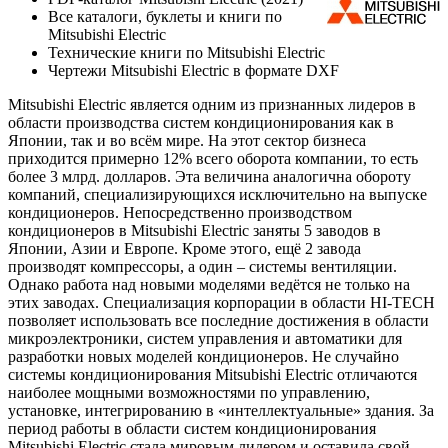
Все каталоги, буклеты и книги по
Mitsubishi Electric
Технические книги по Mitsubishi Electric
Чертежи Mitsubishi Electric в формате DXF
Mitsubishi Electric является одним из признанных лидеров в
области производства систем кондиционирования как в
Японии, так и во всём мире. На этот сектор бизнеса
приходится примерно 12% всего оборота компании, то есть
более 3 млрд. долларов. Эта величина аналогична обороту
компаний, специализирующихся исключительно на выпуске
кондиционеров. Непосредственно производством
кондиционеров в Mitsubishi Electric заняты 5 заводов в
Японии, Азии и Европе. Кроме этого, ещё 2 завода
производят компрессоры, а один – системы вентиляции.
Однако работа над новыми моделями ведётся не только на
этих заводах. Специализация корпорации в области HI-TECH
позволяет использовать все последние достижения в области
микроэлектроники, систем управления и автоматики для
разработки новых моделей кондиционеров. Не случайно
системы кондиционирования Mitsubishi Electric отличаются
наиболее мощными возможностями по управлению,
установке, интегрированию в «интеллектуальные» здания. За
период работы в области систем кондиционирования
Mitsubishi Electric стала мировым лидером и оставила свой