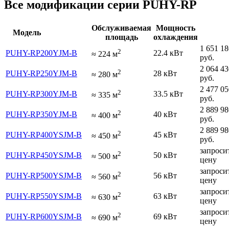
Все модификации серии PUHY-RP
Обслуживаемая
Мощность
Модель
площадь
охлаждения
1 651 18
2
PUHY-RP200YJM-B
22.4 кВт
≈
224
м
руб.
2 064 43
2
PUHY-RP250YJM-B
28 кВт
≈
280
м
руб.
2 477 05
2
PUHY-RP300YJM-B
33.5 кВт
≈
335
м
руб.
2 889 98
2
PUHY-RP350YJM-B
40 кВт
≈
400
м
руб.
2 889 98
2
PUHY-RP400YSJM-B
45 кВт
≈
450
м
руб.
запроси
2
PUHY-RP450YSJM-B
50 кВт
≈
500
м
цену
запроси
2
PUHY-RP500YSJM-B
56 кВт
≈
560
м
цену
запроси
2
PUHY-RP550YSJM-B
63 кВт
≈
630
м
цену
запроси
2
PUHY-RP600YSJM-B
69 кВт
≈
690
м
цену