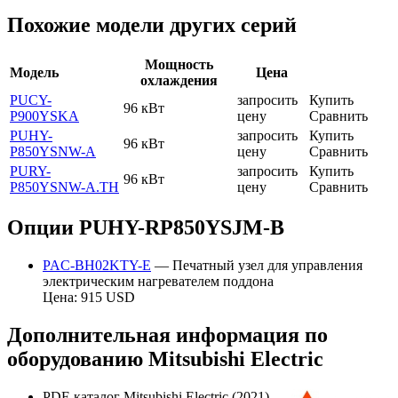
Похожие модели других серий
Мощность
Модель
Цена
охлаждения
PUCY-
запросить
Купить
96 кВт
P900YSKA
цену
Сравнить
PUHY-
запросить
Купить
96 кВт
P850YSNW-A
цену
Сравнить
PURY-
запросить
Купить
96 кВт
P850YSNW-A.TH
цену
Сравнить
Опции PUHY-RP850YSJM-B
PAC-BH02KTY-E
— Печатный узел для управления
электрическим нагревателем поддона
Цена: 915 USD
Дополнительная информация по
оборудованию Mitsubishi Electric
PDF-каталог Mitsubishi Electric (2021)