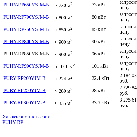
запроси
2
PUHY-RP650YSJM-B
73 кВт
≈
730
м
цену
запроси
2
PUHY-RP700YSJM-B
80 кВт
≈
800
м
цену
запроси
2
PUHY-RP750YSJM-B
85 кВт
≈
850
м
цену
запроси
2
PUHY-RP800YSJM-B
90 кВт
≈
900
м
цену
запроси
2
PUHY-RP850YSJM-B
96 кВт
≈
960
м
цену
запроси
2
PUHY-RP900YSJM-B
101 кВт
≈
1010
м
цену
2 184 08
2
PURY-RP200YJM-B
22.4 кВт
≈
224
м
руб.
2 729 84
2
PURY-RP250YJM-B
28 кВт
≈
280
м
руб.
3 275 61
2
PURY-RP300YJM-B
33.5 кВт
≈
335
м
руб.
Характеристики серии
PUHY-RP