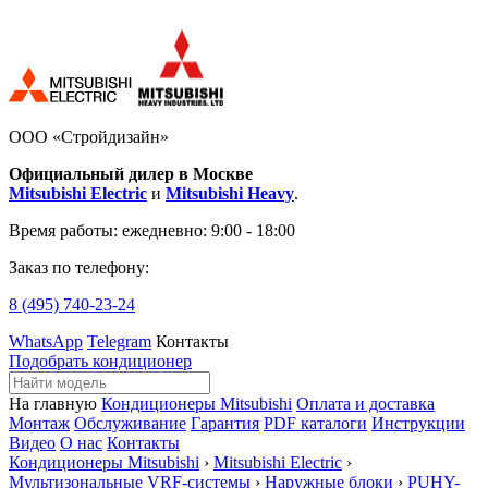
ООО «Стройдизайн»
Официальный дилер в Москве
Mitsubishi Electric
и
Mitsubishi Heavy
.
Время работы:
ежедневно: 9:00 - 18:00
Заказ по телефону:
8 (495)
740-23-24
WhatsApp
Telegram
Контакты
Подобрать кондиционер
На главную
Кондиционеры Mitsubishi
Оплата и доставка
Монтаж
Обслуживание
Гарантия
PDF каталоги
Инструкции
Видео
О нас
Контакты
Кондиционеры Mitsubishi
›
Mitsubishi Electric
›
Мультизональные VRF-системы
›
Наружные блоки
›
PUHY-