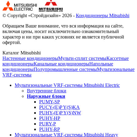
© Copyright «Стройдизайн» 2026 -
Кондиционеры Mitsubishi
Обращаем Ваше внимание, что вся информация на сайте,
включая цены, носит исключительно ознакомительный
характер и ни при каких условиях не является публичной
офертой.
Каталог Mitsubishi
Настенные кондиционеры
Мульти-сплит системы
Кассетные
кондиционеры
Канальные кондиционеры
Напольные
кондиционеры
Полупромышленные системы
Мультизональные
VRF-системы
Мультизональные VRF-системы Mitsubishi Electric
Внутренние блоки
Наружные блоки
PUMY-SP
PUCY-(E)P Y(S)KA
PUHY-(E)P Y(S)NW
PUHY-HP
PURY-P
PUHY-RP
Мультизональные VRF-системы Mitsubishi Heavy