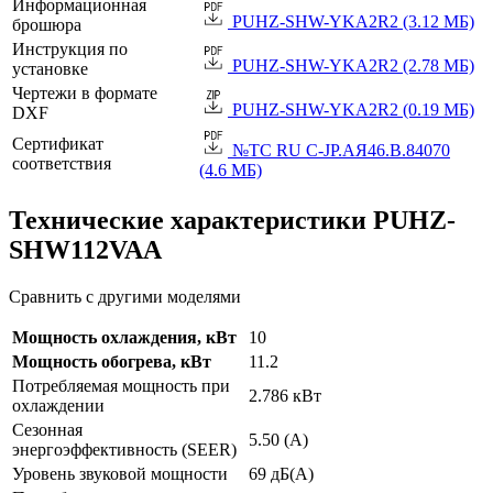
Информационная
PUHZ-SHW-YKA2R2 (3.12 МБ)
брошюра
Инструкция по
PUHZ-SHW-YKA2R2 (2.78 МБ)
установке
Чертежи в формате
PUHZ-SHW-YKA2R2 (0.19 МБ)
DXF
Сертификат
№TC RU C-JP.АЯ46.B.84070
соответствия
(4.6 МБ)
Технические характеристики PUHZ-
SHW112VAA
Сравнить с другими моделями
Мощность охлаждения, кВт
10
Мощность обогрева, кВт
11.2
Потребляемая мощность при
2.786 кВт
охлаждении
Сезонная
5.50 (A)
энергоэффективность (SEER)
Уровень звуковой мощности
69 дБ(А)