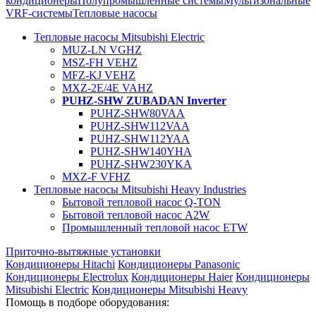
кондиционеры
Полупромышленные системы
Мультизональные
VRF-системы
Тепловые насосы
Тепловые насосы Mitsubishi Electric
MUZ-LN VGHZ
MSZ-FH VEHZ
MFZ-KJ VEHZ
MXZ-2E/4E VAHZ
PUHZ-SHW ZUBADAN Inverter
PUHZ-SHW80VAA
PUHZ-SHW112VAA
PUHZ-SHW112YAA
PUHZ-SHW140YHA
PUHZ-SHW230YKA
MXZ-F VFHZ
Тепловые насосы Mitsubishi Heavy Industries
Бытовой тепловой насос Q-TON
Бытовой тепловой насос A2W
Промышленный тепловой насос ETW
Приточно-вытяжные установки
Кондиционеры Hitachi
Кондиционеры Panasonic
Кондиционеры Electrolux
Кондиционеры Haier
Кондиционеры
Mitsubishi Electric
Кондиционеры Mitsubishi Heavy
Помощь в подборе оборудования: