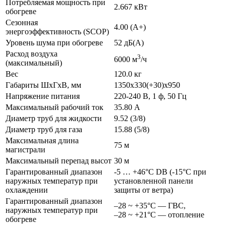
Потребляемая мощность при
2.667 кВт
обогреве
Сезонная
4.00 (A+)
энергоэффективность (SCOP)
Уровень шума при обогреве
52 дБ(А)
Расход воздуха
3
6000 м
/ч
(максимальный)
Вес
120.0 кг
Габариты ШхГхВ, мм
1350x330(+30)x950
Напряжение питания
220-240 В, 1 ф, 50 Гц
Максимальный рабочий ток
35.80 А
Диаметр труб для жидкости
9.52 (3/8)
Диаметр труб для газа
15.88 (5/8)
Максимальная длина
75 м
магистрали
Максимальный перепад высот
30 м
Гарантированный диапазон
-5 … +46°C DB (-15°C при
наружных температур при
установленной панели
охлаждении
защиты от ветра)
Гарантированный диапазон
–28 ~ +35°C — ГВС,
наружных температур при
–28 ~ +21°C — отопление
обогреве