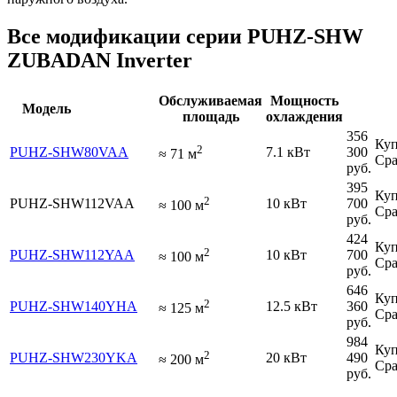
Все модификации серии PUHZ-SHW
ZUBADAN Inverter
Обслуживаемая
Мощность
Модель
площадь
охлаждения
356
Куп
2
PUHZ-SHW80VAA
7.1 кВт
300
≈
71
м
Сра
руб.
395
Куп
2
PUHZ-SHW112VAA
10 кВт
700
≈
100
м
Сра
руб.
424
Куп
2
PUHZ-SHW112YAA
10 кВт
700
≈
100
м
Сра
руб.
646
Куп
2
PUHZ-SHW140YHA
12.5 кВт
360
≈
125
м
Сра
руб.
984
Куп
2
PUHZ-SHW230YKA
20 кВт
490
≈
200
м
Сра
руб.