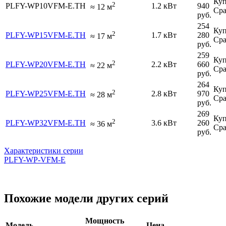
Куп
2
PLFY-WP10VFM-E.TH
1.2 кВт
940
≈
12
м
Сра
руб.
254
Куп
2
PLFY-WP15VFM-E.TH
1.7 кВт
280
≈
17
м
Сра
руб.
259
Куп
2
PLFY-WP20VFM-E.TH
2.2 кВт
660
≈
22
м
Сра
руб.
264
Куп
2
PLFY-WP25VFM-E.TH
2.8 кВт
970
≈
28
м
Сра
руб.
269
Куп
2
PLFY-WP32VFM-E.TH
3.6 кВт
260
≈
36
м
Сра
руб.
Характеристики серии
PLFY-WP-VFM-E
Похожие модели других серий
Мощность
Модель
Цена