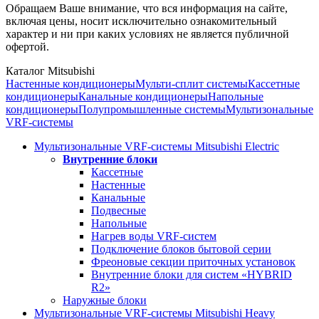
Обращаем Ваше внимание, что вся информация на сайте,
включая цены, носит исключительно ознакомительный
характер и ни при каких условиях не является публичной
офертой.
Каталог Mitsubishi
Настенные кондиционеры
Мульти-сплит системы
Кассетные
кондиционеры
Канальные кондиционеры
Напольные
кондиционеры
Полупромышленные системы
Мультизональные
VRF-системы
Мультизональные VRF-системы Mitsubishi Electric
Внутренние блоки
Кассетные
Настенные
Канальные
Подвесные
Напольные
Нагрев воды VRF-систем
Подключение блоков бытовой серии
Фреоновые секции приточных установок
Внутренние блоки для систем «HYBRID
R2»
Наружные блоки
Мультизональные VRF-системы Mitsubishi Heavy