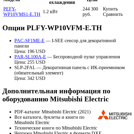
охлаждения
PEFY-
244 300
Купить
1.2 кВт
WP10VMS1-E.TH
руб.
Сравнить
Опции PLFY-WP10VFM-E.TH
PAC-SF1ME-E
— I-SEE сенсор для декоративной
панели
Цена: 196 USD
PAR-SL100A-E
— Беспроводной пульт управления
Цена: 255 USD
SLP-2FAL — Декоративная панель с ИК-приемником
(обязательный элемент)
Цена: 342 USD
Дополнительная информация по
оборудованию Mitsubishi Electric
PDF-каталог Mitsubishi Electric (2021)
Все каталоги, буклеты и книги по
Mitsubishi Electric
Технические книги по Mitsubishi Electric
Чертежи Mitsubishi Electric в формате DXF