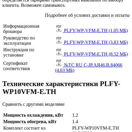
клиента. Возможен самовывоз.
Подробнее об услових доставки и оплаты
Информационная
PLFY-WP-VFM-E.TH (1.05 МБ)
брошюра
Руководство по
PLFY-WP-VFM-E.TH (3.83 МБ)
эксплуатации
Инструкция по
PLFY-WP-VFM-E.TH (8.52 МБ)
установке
Сертификат
№TC RU C-JP.АЯ46.B.84066
соответствия
(4.63 МБ)
Технические характеристики PLFY-
WP10VFM-E.TH
Сравнить с другими моделями
Мощность охлаждения, кВт
1.2
Мощность обогрева, кВт
1.4
Комплект состоит из
PLFY-WP10VFM-E.TH