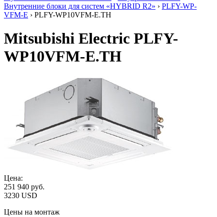
Внутренние блоки для систем «HYBRID R2»
›
PLFY-WP-
VFM-E
› PLFY-WP10VFM-E.TH
Mitsubishi Electric PLFY-
WP10VFM-E.TH
Цена:
251 940
руб.
3230 USD
Цены на монтаж