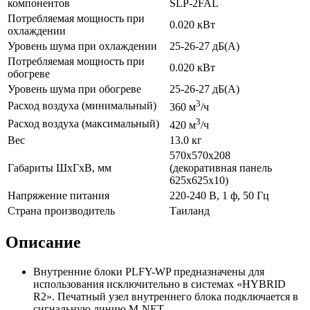
компонентов
SLP-2FAL
Потребляемая мощность при
0.020 кВт
охлаждении
Уровень шума при охлаждении
25-26-27 дБ(А)
Потребляемая мощность при
0.020 кВт
обогреве
Уровень шума при обогреве
25-26-27 дБ(А)
3
Расход воздуха (минимальный)
360 м
/ч
3
Расход воздуха (максимальный)
420 м
/ч
Вес
13.0 кг
570x570x208
Габариты ШхГхВ, мм
(декоративная панель
625x625x10)
Напряжение питания
220-240 В, 1 ф, 50 Гц
Страна производитель
Таиланд
Описание
Внутренние блоки PLFY-WP предназначены для
использования исключительно в системах «HYBRID
R2». Печатный узел внутреннего блока подключается в
сигнальную линию M-NET.