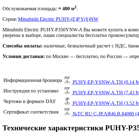
2
Обслуживаемая площадь:
≈ 400 м
.
Серия:
Mitsubishi Electric PUHY-(E)P Y(S)NW
Mitsubishi Electric PUHY-P350YNW-A Вы можете купить в комп
уверены в выборе, наши специалисты бесплатно проконсульти
Способы оплаты:
наличные, безналичный расчет с НДС, банко
Условия доставки:
по Москве — бесплатно, по России — опре
Информационная брошюра
PUHY-EP-YSNW-A.TH (0.14 М
Инструкция по установке
PUHY-EP-YSNW-A.TH (7.43 М
Чертежи в формате DXF
PUHY-EP-YSNW-A.TH (3.52 М
Сертификат соответствия
№TC RU C-JP.АЯ46.B.84080 (4
Технические характеристики PUHY-P