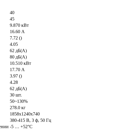
40
45
9.870 кВт
16.60 А
7.72 ()
4.05
62 дБ(А)
80 дБ(А)
10.510 кВт
17.70 А
3.97 ()
4.28
62 дБ(А)
30 шт.
50~130%
278.0 кг
1858x1240x740
380-415 В, 3 ф, 50 Гц
ении
-5 … +52°C