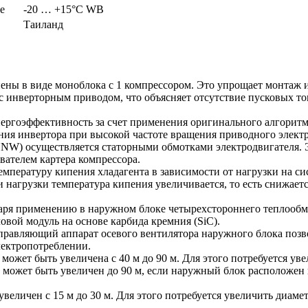
е
-20 … +15°C WB
Таиланд
ны в виде моноблока с 1 компрессором. Это упрощает монтаж и
 инверторным приводом, что объясняет отсутствие пусковых ток
ергоэффективность за счет применения оригинального алгори
ия инвертора при высокой частоте вращения приводного электр
NW) осуществляется статорными обмотками электродвигателя. Э
вателем картера компрессора.
емпературу кипения хладагента в зависимости от нагрузки на с
нагрузки температура кипения увеличивается, то есть снижаетс
даря применению в наружном блоке четырехстороннего теплообм
ой модуль на основе карбида кремния (SiC).
равляющий аппарат осевого вентилятора наружного блока позв
лектропотреблении.
 может быть увеличена с 40 м до 90 м. Для этого потребуется ув
может быть увеличен до 90 м, если наружный блок расположен
еличен с 15 м до 30 м. Для этого потребуется увеличить диаме