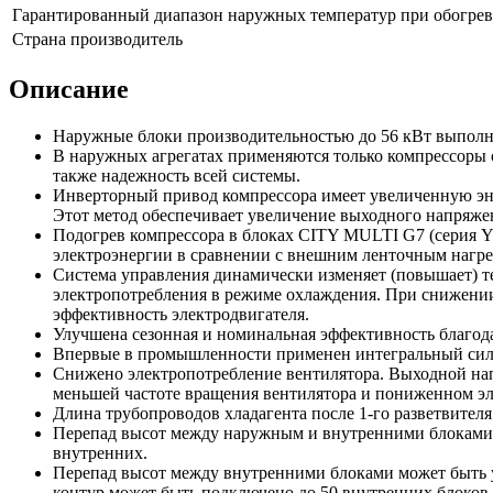
Гарантированный диапазон наружных температур при обогрев
Страна производитель
Описание
Наружные блоки производительностью до 56 кВт выполне
В наружных агрегатах применяются только компрессоры с
также надежность всей системы.
Инверторный привод компрессора имеет увеличенную эн
Этот метод обеспечивает увеличение выходного напряжен
Подогрев компрессора в блоках CITY MULTI G7 (серия Y
электроэнергии в сравнении с внешним ленточным нагре
Система управления динамически изменяет (повышает) т
электропотребления в режиме охлаждения. При снижении 
эффективность электродвигателя.
Улучшена сезонная и номинальная эффективность благо
Впервые в промышленности применен интегральный силов
Снижено электропотребление вентилятора. Выходной нап
меньшей частоте вращения вентилятора и пониженном э
Длина трубопроводов хладагента после 1-го разветвителя
Перепад высот между наружным и внутренними блоками 
внутренних.
Перепад высот между внутренними блоками может быть ув
контур может быть подключено до 50 внутренних блоков.