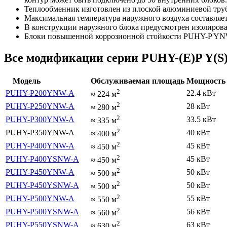
Теплообменник изготовлен из плоской алюминиевой тру
Максимальная температура наружного воздуха составляе
В конструкции наружного блока предусмотрен изолирован
Блоки повышенной коррозионной стойкости PUHY-P YNW
Все модификации серии PUHY-(E)P Y(
Модель
Обслуживаемая площадь
Мощность 
2
PUHY-P200YNW-A
22.4 кВт
≈
224
м
2
PUHY-P250YNW-A
28 кВт
≈
280
м
2
PUHY-P300YNW-A
33.5 кВт
≈
335
м
2
PUHY-P350YNW-A
40 кВт
≈
400
м
2
PUHY-P400YNW-A
45 кВт
≈
450
м
2
PUHY-P400YSNW-A
45 кВт
≈
450
м
2
PUHY-P450YNW-A
50 кВт
≈
500
м
2
PUHY-P450YSNW-A
50 кВт
≈
500
м
2
PUHY-P500YNW-A
55 кВт
≈
550
м
2
PUHY-P500YSNW-A
56 кВт
≈
560
м
2
PUHY-P550YSNW-A
63 кВт
≈
630
м