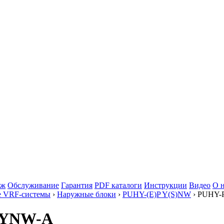
аж
Обслуживание
Гарантия
PDF каталоги
Инструкции
Видео
О 
е VRF-системы
›
Наружные блоки
›
PUHY-(E)P Y(S)NW
› PUHY-
50YNW-A