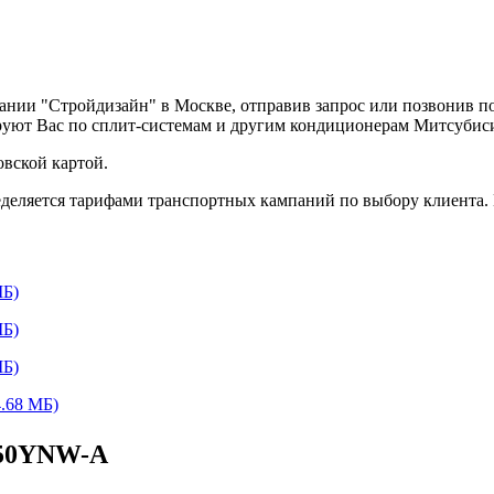
ании "Стройдизайн" в Москве, отправив запрос или позвонив п
руют Вас по сплит-системам и другим кондиционерам Митсубис
вской картой.
деляется тарифами транспортных кампаний по выбору клиента.
Б)
Б)
Б)
.68 МБ)
350YNW-A