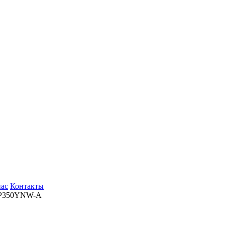
нас
Контакты
P350YNW-A