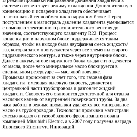
В режиме промывки направление движения хладагента в
системе соответствует режиму охлаждения. Дополнительную
конденсацию и испарение хладагента обеспечивает
пластинчатый теплообменник в наружном блоке. Перед
поступлением в магистраль давление хладагента уменьшается
с помощью электронного расширительного вентиля до
значения, соответствующего хладагенту R22. Процесс
конденсации в наружном блоке поддерживается таким
образом, чтобы на выходе была двухфазная смесь жидкость/
газ, которая затем пропускается через все элементы старого
гидравлического контура, а также через внутренние блоки.
Далее в аккумуляторе наружного блока хладагент отделяется
от масла, после чего минеральное масло блокируется в
специальном резервуаре — масляной ловушке.
Промывка происходит за счет того, что газовая фаза
хладагента, имеющая высокую скорость, движется в
центральной части трубопровода и разгоняет жидкий
хладагент. Скорость его становится достаточной для отрыва
масляных капель от внутренней поверхности трубы. За два
часа работы в режиме промывки удаляется все минеральное
масло из трубопроводов. Технология промывки магистрали
смесью жидкого и газообразного фреона запатентована
компанией Mitsubishi Electric, а в 2007 году получена награда
Японского Института Инноваций.