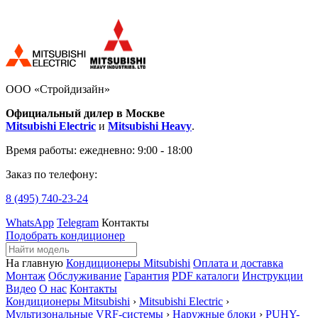
ООО «Стройдизайн»
Официальный дилер в Москве
Mitsubishi Electric
и
Mitsubishi Heavy
.
Время работы:
ежедневно: 9:00 - 18:00
Заказ по телефону:
8 (495)
740-23-24
WhatsApp
Telegram
Контакты
Подобрать кондиционер
На главную
Кондиционеры Mitsubishi
Оплата и доставка
Монтаж
Обслуживание
Гарантия
PDF каталоги
Инструкции
Видео
О нас
Контакты
Кондиционеры Mitsubishi
›
Mitsubishi Electric
›
Мультизональные VRF-системы
›
Наружные блоки
›
PUHY-