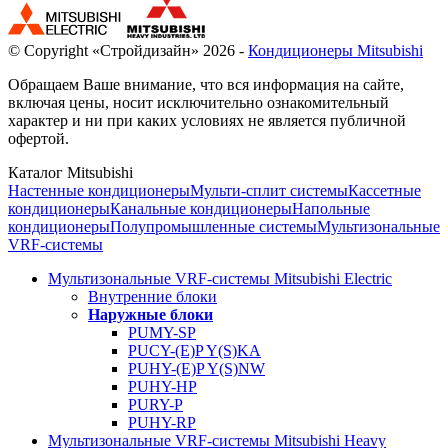
© Copyright «Стройдизайн» 2026 -
Кондиционеры Mitsubishi
Обращаем Ваше внимание, что вся информация на сайте,
включая цены, носит исключительно ознакомительный
характер и ни при каких условиях не является публичной
офертой.
Каталог Mitsubishi
Настенные кондиционеры
Мульти-сплит системы
Кассетные
кондиционеры
Канальные кондиционеры
Напольные
кондиционеры
Полупромышленные системы
Мультизональные
VRF-системы
Мультизональные VRF-системы Mitsubishi Electric
Внутренние блоки
Наружные блоки
PUMY-SP
PUCY-(E)P Y(S)KA
PUHY-(E)P Y(S)NW
PUHY-HP
PURY-P
PUHY-RP
Мультизональные VRF-системы Mitsubishi Heavy