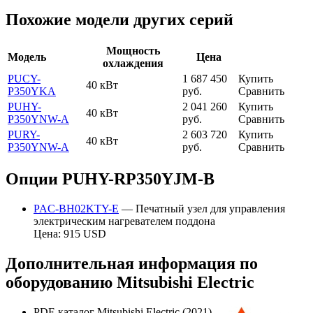
Похожие модели других серий
Мощность
Модель
Цена
охлаждения
PUCY-
1 687 450
Купить
40 кВт
P350YKA
руб.
Сравнить
PUHY-
2 041 260
Купить
40 кВт
P350YNW-A
руб.
Сравнить
PURY-
2 603 720
Купить
40 кВт
P350YNW-A
руб.
Сравнить
Опции PUHY-RP350YJM-B
PAC-BH02KTY-E
— Печатный узел для управления
электрическим нагревателем поддона
Цена: 915 USD
Дополнительная информация по
оборудованию Mitsubishi Electric
PDF-каталог Mitsubishi Electric (2021)