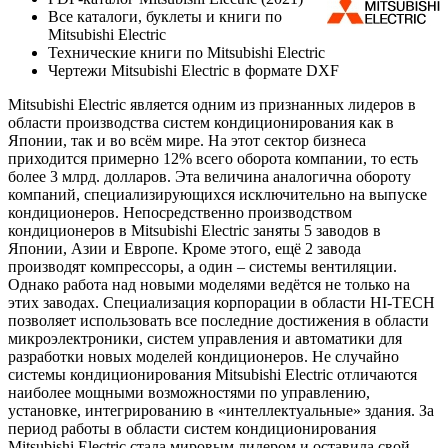
Все каталоги, буклеты и книги по
Mitsubishi Electric
Технические книги по Mitsubishi Electric
Чертежи Mitsubishi Electric в формате DXF
Mitsubishi Electric является одним из признанных лидеров в
области производства систем кондиционирования как в
Японии, так и во всём мире. На этот сектор бизнеса
приходится примерно 12% всего оборота компании, то есть
более 3 млрд. долларов. Эта величина аналогична обороту
компаний, специализирующихся исключительно на выпуске
кондиционеров. Непосредственно производством
кондиционеров в Mitsubishi Electric заняты 5 заводов в
Японии, Азии и Европе. Кроме этого, ещё 2 завода
производят компрессоры, а один – системы вентиляции.
Однако работа над новыми моделями ведётся не только на
этих заводах. Специализация корпорации в области HI-TECH
позволяет использовать все последние достижения в области
микроэлектроники, систем управления и автоматики для
разработки новых моделей кондиционеров. Не случайно
системы кондиционирования Mitsubishi Electric отличаются
наиболее мощными возможностями по управлению,
установке, интегрированию в «интеллектуальные» здания. За
период работы в области систем кондиционирования
Mitsubishi Electric стала мировым лидером и оставила свой