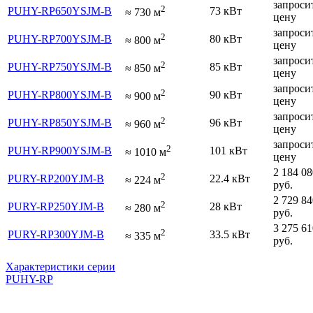
запроси
2
PUHY-RP650YSJM-B
73 кВт
≈
730
м
цену
запроси
2
PUHY-RP700YSJM-B
80 кВт
≈
800
м
цену
запроси
2
PUHY-RP750YSJM-B
85 кВт
≈
850
м
цену
запроси
2
PUHY-RP800YSJM-B
90 кВт
≈
900
м
цену
запроси
2
PUHY-RP850YSJM-B
96 кВт
≈
960
м
цену
запроси
2
PUHY-RP900YSJM-B
101 кВт
≈
1010
м
цену
2 184 08
2
PURY-RP200YJM-B
22.4 кВт
≈
224
м
руб.
2 729 84
2
PURY-RP250YJM-B
28 кВт
≈
280
м
руб.
3 275 61
2
PURY-RP300YJM-B
33.5 кВт
≈
335
м
руб.
Характеристики серии
PUHY-RP