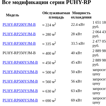
Все модификации серии PUHY-RP
Обслуживаемая
Мощность
Модель
площадь
охлаждения
1 651 18
2
PUHY-RP200YJM-B
22.4 кВт
≈
224
м
руб.
2 064 43
2
PUHY-RP250YJM-B
28 кВт
≈
280
м
руб.
2 477 05
2
PUHY-RP300YJM-B
33.5 кВт
≈
335
м
руб.
2 889 98
2
PUHY-RP350YJM-B
40 кВт
≈
400
м
руб.
2 889 98
2
PUHY-RP400YSJM-B
45 кВт
≈
450
м
руб.
запроси
2
PUHY-RP450YSJM-B
50 кВт
≈
500
м
цену
запроси
2
PUHY-RP500YSJM-B
56 кВт
≈
560
м
цену
запроси
2
PUHY-RP550YSJM-B
63 кВт
≈
630
м
цену
запроси
2
PUHY-RP600YSJM-B
69 кВт
≈
690
м
цену