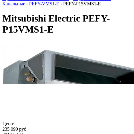
Канальные
›
PEFY-VMS1-E
› PEFY-P15VMS1-E
Mitsubishi Electric PEFY-
P15VMS1-E
Цена:
235 090
руб.