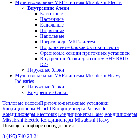
Мультизональные VRF-системы Mitsubishi Electric
Внутренние блоки
Кассетные
Настенные
Канальные
Подвесные
Напольные
Нагрев воды VRF-систем
Подключение блоков бытовой серии
Фреоновые секции приточных установок
Внутренние блоки для систем «HYBRID
R2»
Наружные блоки
Мультизональные VRF-системы Mitsubishi Heavy
Industries
Наружные блоки
Внутренние блоки
Тепловые насосы
Приточно-вытяжные установки
Кондиционеры Hitachi
Кондиционеры Panasonic
Кондиционеры Electrolux
Кондиционеры Haier
Кондиционеры
Mitsubishi Electric
Кондиционеры Mitsubishi Heavy
Помощь в подборе оборудования:
8 (495)
740-23-24