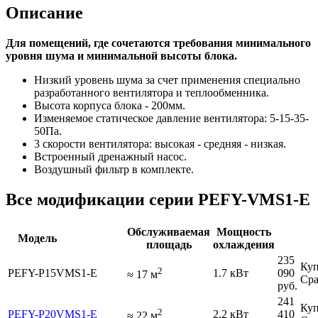
Описание
Для помещений, где сочетаются требования минимального
уровня шума и минимальной высоты блока.
Низкий уровень шума за счет применения специально
разработанного вентилятора и теплообменника.
Высота корпуса блока - 200мм.
Изменяемое статическое давление вентилятора: 5-15-35-
50Па.
3 скорости вентилятора: высокая - средняя - низкая.
Встроенный дренажный насос.
Воздушный фильтр в комплекте.
Все модификации серии PEFY-VMS1-E
Обслуживаемая
Мощность
Модель
площадь
охлаждения
235
Куп
2
PEFY-P15VMS1-E
1.7 кВт
090
≈
17
м
Сра
руб.
241
Куп
2
PEFY-P20VMS1-E
2.2 кВт
410
≈
22
м