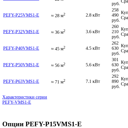
Сра
руб.
258
Куп
2
PEFY-P25VMS1-E
2.8 кВт
490
≈
28
м
Сра
руб.
260
Куп
2
PEFY-P32VMS1-E
3.6 кВт
210
≈
36
м
Сра
руб.
262
Куп
2
PEFY-P40VMS1-E
4.5 кВт
630
≈
45
м
Сра
руб.
301
Куп
2
PEFY-P50VMS1-E
5.6 кВт
630
≈
56
м
Сра
руб.
292
Куп
2
PEFY-P63VMS1-E
7.1 кВт
890
≈
71
м
Сра
руб.
Характеристики серии
PEFY-VMS1-E
Опции PEFY-P15VMS1-E