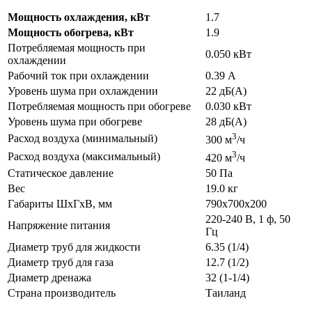
Мощность охлаждения, кВт
1.7
Мощность обогрева, кВт
1.9
Потребляемая мощность при
0.050 кВт
охлаждении
Рабочий ток при охлаждении
0.39 А
Уровень шума при охлаждении
22 дБ(А)
Потребляемая мощность при обогреве
0.030 кВт
Уровень шума при обогреве
28 дБ(А)
3
Расход воздуха (минимальный)
300 м
/ч
3
Расход воздуха (максимальный)
420 м
/ч
Статическое давление
50 Па
Вес
19.0 кг
Габариты ШхГхВ, мм
790x700x200
220-240 В, 1 ф, 50
Напряжение питания
Гц
Диаметр труб для жидкости
6.35 (1/4)
Диаметр труб для газа
12.7 (1/2)
Диаметр дренажа
32 (1-1/4)
Страна производитель
Таиланд