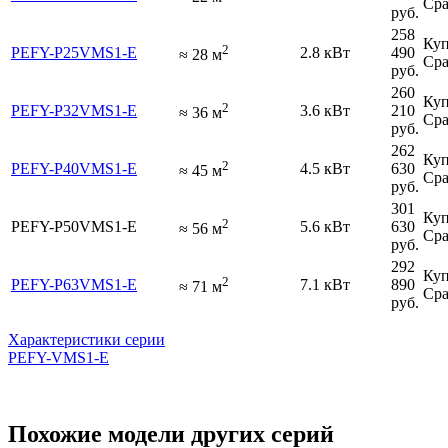
Сра
руб.
258
Куп
2
PEFY-P25VMS1-E
2.8 кВт
490
≈
28
м
Сра
руб.
260
Куп
2
PEFY-P32VMS1-E
3.6 кВт
210
≈
36
м
Сра
руб.
262
Куп
2
PEFY-P40VMS1-E
4.5 кВт
630
≈
45
м
Сра
руб.
301
Куп
2
PEFY-P50VMS1-E
5.6 кВт
630
≈
56
м
Сра
руб.
292
Куп
2
PEFY-P63VMS1-E
7.1 кВт
890
≈
71
м
Сра
руб.
Характеристики серии
PEFY-VMS1-E
Похожие модели других серий