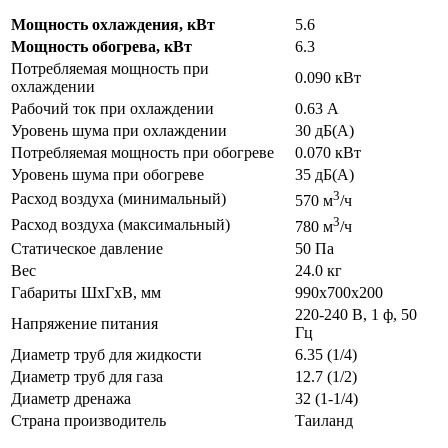
Мощность охлаждения, кВт
5.6
Мощность обогрева, кВт
6.3
Потребляемая мощность при
0.090 кВт
охлаждении
Рабочий ток при охлаждении
0.63 А
Уровень шума при охлаждении
30 дБ(А)
Потребляемая мощность при обогреве
0.070 кВт
Уровень шума при обогреве
35 дБ(А)
3
Расход воздуха (минимальный)
570 м
/ч
3
Расход воздуха (максимальный)
780 м
/ч
Статическое давление
50 Па
Вес
24.0 кг
Габариты ШхГхВ, мм
990x700x200
220-240 В, 1 ф, 50
Напряжение питания
Гц
Диаметр труб для жидкости
6.35 (1/4)
Диаметр труб для газа
12.7 (1/2)
Диаметр дренажа
32 (1-1/4)
Страна производитель
Таиланд