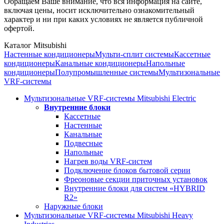
Обращаем Ваше внимание, что вся информация на сайте,
включая цены, носит исключительно ознакомительный
характер и ни при каких условиях не является публичной
офертой.
Каталог Mitsubishi
Настенные кондиционеры
Мульти-сплит системы
Кассетные
кондиционеры
Канальные кондиционеры
Напольные
кондиционеры
Полупромышленные системы
Мультизональные
VRF-системы
Мультизональные VRF-системы Mitsubishi Electric
Внутренние блоки
Кассетные
Настенные
Канальные
Подвесные
Напольные
Нагрев воды VRF-систем
Подключение блоков бытовой серии
Фреоновые секции приточных установок
Внутренние блоки для систем «HYBRID
R2»
Наружные блоки
Мультизональные VRF-системы Mitsubishi Heavy