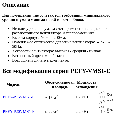
Описание
Для помещений, где сочетаются требования минимального
уровня шума и минимальной высоты блока.
Низкий уровень шума за счет применения специально
разработанного вентилятора и теплообменника.
Высота корпуса блока - 200мм.
Изменяемое статическое давление вентилятора: 5-15-35-
50Па.
3 скорости вентилятора: высокая - средняя - низкая.
Встроенный дренажный насос.
Воздушный фильтр в комплекте.
Все модификации серии PEFY-VMS1-E
Обслуживаемая
Мощность
Модель
площадь
охлаждения
235
Куп
2
PEFY-P15VMS1-E
1.7 кВт
090
≈
17
м
Сра
руб.
241
Куп
2
PEFY-P20VMS1-E
2.2 кВт
410
≈
22
м