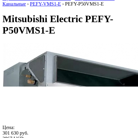
Канальные
›
PEFY-VMS1-E
› PEFY-P50VMS1-E
Mitsubishi Electric PEFY-
P50VMS1-E
Цена:
301 630
руб.