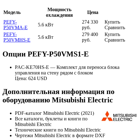
Мощность
Модель
Цена
охлаждения
PEFY-
274 330
Купить
5.6 кВт
P50VMA-E
руб.
Сравнить
PEFY-
279 400
Купить
5.6 кВт
P50VMHS-E
руб.
Сравнить
Опции PEFY-P50VMS1-E
PAC-KE70HS-E — Комплект для переноса блока
управления на стену рядом с блоком
Цена: 624 USD
Дополнительная информация по
оборудованию Mitsubishi Electric
PDF-каталог Mitsubishi Electric (2021)
Все каталоги, буклеты и книги по
Mitsubishi Electric
Технические книги по Mitsubishi Electric
Чертежи Mitsubishi Electric в формате DXF