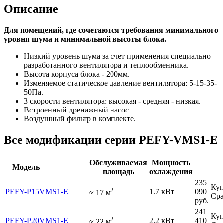
Описание
Для помещений, где сочетаются требования минимального
уровня шума и минимальной высоты блока.
Низкий уровень шума за счет применения специально
разработанного вентилятора и теплообменника.
Высота корпуса блока - 200мм.
Изменяемое статическое давление вентилятора: 5-15-35-
50Па.
3 скорости вентилятора: высокая - средняя - низкая.
Встроенный дренажный насос.
Воздушный фильтр в комплекте.
Все модификации серии PEFY-VMS1-E
Обслуживаемая
Мощность
Модель
площадь
охлаждения
235
Куп
2
PEFY-P15VMS1-E
1.7 кВт
090
≈
17
м
Сра
руб.
241
Куп
2
PEFY-P20VMS1-E
2.2 кВт
410
≈
22
м