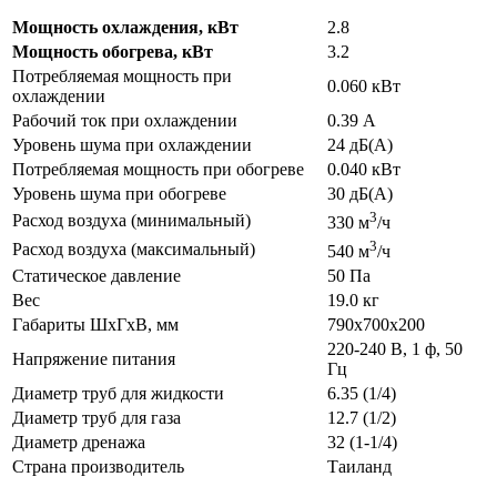
Мощность охлаждения, кВт
2.8
Мощность обогрева, кВт
3.2
Потребляемая мощность при
0.060 кВт
охлаждении
Рабочий ток при охлаждении
0.39 А
Уровень шума при охлаждении
24 дБ(А)
Потребляемая мощность при обогреве
0.040 кВт
Уровень шума при обогреве
30 дБ(А)
3
Расход воздуха (минимальный)
330 м
/ч
3
Расход воздуха (максимальный)
540 м
/ч
Статическое давление
50 Па
Вес
19.0 кг
Габариты ШхГхВ, мм
790x700x200
220-240 В, 1 ф, 50
Напряжение питания
Гц
Диаметр труб для жидкости
6.35 (1/4)
Диаметр труб для газа
12.7 (1/2)
Диаметр дренажа
32 (1-1/4)
Страна производитель
Таиланд