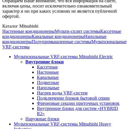
Обращаем Ваше внимание, что вся информация на сайте,
включая цены, носит исключительно ознакомительный
характер и ни при каких условиях не является публичной
офертой.
Каталог Mitsubishi
Настенные кондиционеры
Мульти-сплит системы
Кассетные
кондиционеры
Канальные кондиционеры
Напольные
кондиционеры
Полупромышленные системы
Мультизональные
VRF-системы
Мультизональные VRF-системы Mitsubishi Electric
Внутренние блоки
Кассетные
Настенные
Канальные
Подвесные
Напольные
Нагрев воды VRF-систем
Подключение блоков бытовой серии
Фреоновые секции приточных установок
Внутренние блоки для систем «HYBRID
R2»
Наружные блоки
Мультизональные VRF-системы Mitsubishi Heavy