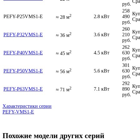
Сра
руб.
258
Куп
2
PEFY-P25VMS1-E
2.8 кВт
490
≈
28
м
Сра
руб.
260
Куп
2
PEFY-P32VMS1-E
3.6 кВт
210
≈
36
м
Сра
руб.
262
Куп
2
PEFY-P40VMS1-E
4.5 кВт
630
≈
45
м
Сра
руб.
301
Куп
2
PEFY-P50VMS1-E
5.6 кВт
630
≈
56
м
Сра
руб.
292
Куп
2
PEFY-P63VMS1-E
7.1 кВт
890
≈
71
м
Сра
руб.
Характеристики серии
PEFY-VMS1-E
Похожие модели других серий