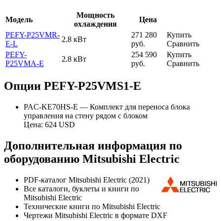
Мощность
Модель
Цена
охлаждения
PEFY-P25VMR-
271 280
Купить
2.8 кВт
E-L
руб.
Сравнить
PEFY-
254 590
Купить
2.8 кВт
P25VMA-E
руб.
Сравнить
Опции PEFY-P25VMS1-E
PAC-KE70HS-E — Комплект для переноса блока
управления на стену рядом с блоком
Цена: 624 USD
Дополнительная информация по
оборудованию Mitsubishi Electric
PDF-каталог Mitsubishi Electric (2021)
Все каталоги, буклеты и книги по
Mitsubishi Electric
Технические книги по Mitsubishi Electric
Чертежи Mitsubishi Electric в формате DXF