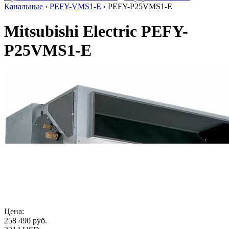
Канальные
›
PEFY-VMS1-E
› PEFY-P25VMS1-E
Mitsubishi Electric PEFY-
P25VMS1-E
Цена:
258 490
руб.