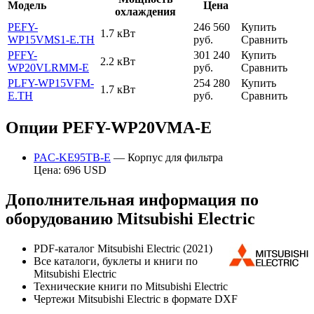
Модель
Цена
охлаждения
PEFY-
246 560
Купить
1.7 кВт
WP15VMS1-E.TH
руб.
Сравнить
PFFY-
301 240
Купить
2.2 кВт
WP20VLRMM-E
руб.
Сравнить
PLFY-WP15VFM-
254 280
Купить
1.7 кВт
E.TH
руб.
Сравнить
Опции PEFY-WP20VMA-E
PAC-KE95TB-E
— Корпус для фильтра
Цена: 696 USD
Дополнительная информация по
оборудованию Mitsubishi Electric
PDF-каталог Mitsubishi Electric (2021)
Все каталоги, буклеты и книги по
Mitsubishi Electric
Технические книги по Mitsubishi Electric
Чертежи Mitsubishi Electric в формате DXF