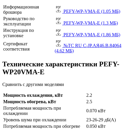
Информационная
PEFY-WP-VMA-E (1.05 МБ)
брошюра
Руководство по
PEFY-WP-VMA-E (1.3 МБ)
эксплуатации
Инструкция по
PEFY-WP-VMA-E (1.86 МБ)
установке
Сертификат
№TC RU C-JP.АЯ46.B.84064
соответствия
(4.62 МБ)
Технические характеристики PEFY-
WP20VMA-E
Сравнить с другими моделями
Мощность охлаждения, кВт
2.2
Мощность обогрева, кВт
2.5
Потребляемая мощность при
0.070 кВт
охлаждении
Уровень шума при охлаждении
23-26-29 дБ(А)
Потребляемая мощность при обогреве
0.050 кВт