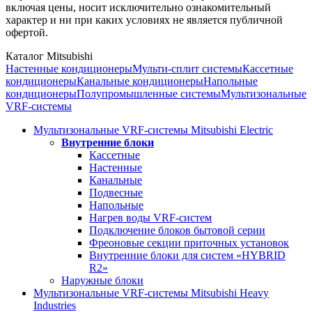
включая цены, носит исключительно ознакомительный
характер и ни при каких условиях не является публичной
офертой.
Каталог Mitsubishi
Настенные кондиционеры
Мульти-сплит системы
Кассетные
кондиционеры
Канальные кондиционеры
Напольные
кондиционеры
Полупромышленные системы
Мультизональные
VRF-системы
Мультизональные VRF-системы Mitsubishi Electric
Внутренние блоки
Кассетные
Настенные
Канальные
Подвесные
Напольные
Нагрев воды VRF-систем
Подключение блоков бытовой серии
Фреоновые секции приточных установок
Внутренние блоки для систем «HYBRID
R2»
Наружные блоки
Мультизональные VRF-системы Mitsubishi Heavy
Industries