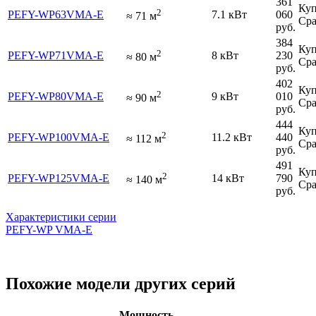
361
Куп
2
PEFY-WP63VMA-E
7.1 кВт
060
≈
71
м
Сра
руб.
384
Куп
2
PEFY-WP71VMA-E
8 кВт
230
≈
80
м
Сра
руб.
402
Куп
2
PEFY-WP80VMA-E
9 кВт
010
≈
90
м
Сра
руб.
444
Куп
2
PEFY-WP100VMA-E
11.2 кВт
440
≈
112
м
Сра
руб.
491
Куп
2
PEFY-WP125VMA-E
14 кВт
790
≈
140
м
Сра
руб.
Характеристики серии
PEFY-WP VMA-E
Похожие модели других серий
Мощность