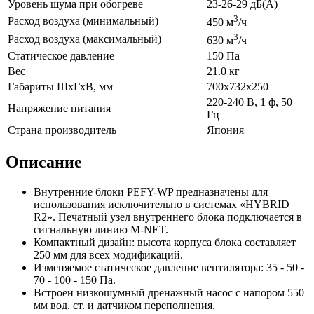
Уровень шума при обогреве
23-26-29 дБ(А)
3
Расход воздуха (минимальный)
450 м
/ч
3
Расход воздуха (максимальный)
630 м
/ч
Статическое давление
150 Па
Вес
21.0 кг
Габариты ШхГхВ, мм
700x732x250
220-240 В, 1 ф, 50
Напряжение питания
Гц
Страна производитель
Япония
Описание
Внутренние блоки PEFY-WP предназначены для
использования исключительно в системах «HYBRID
R2». Печатный узел внутреннего блока подключается в
сигнальную линию M-NET.
Компактный дизайн: высота корпуса блока составляет
250 мм для всех модификаций.
Изменяемое статическое давление вентилятора: 35 - 50 -
70 - 100 - 150 Па.
Встроен низкошумный дренажный насос с напором 550
мм вод. ст. и датчиком переполнения.