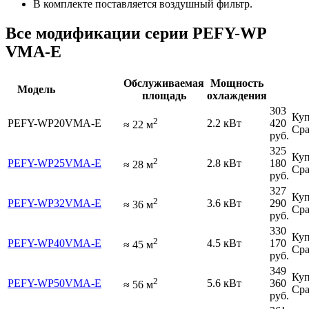
В комплекте поставляется воздушный фильтр.
Все модификации серии PEFY-WP
VMA-E
Обслуживаемая
Мощность
Модель
площадь
охлаждения
303
Куп
2
PEFY-WP20VMA-E
2.2 кВт
420
≈
22
м
Сра
руб.
325
Куп
2
PEFY-WP25VMA-E
2.8 кВт
180
≈
28
м
Сра
руб.
327
Куп
2
PEFY-WP32VMA-E
3.6 кВт
290
≈
36
м
Сра
руб.
330
Куп
2
PEFY-WP40VMA-E
4.5 кВт
170
≈
45
м
Сра
руб.
349
Куп
2
PEFY-WP50VMA-E
5.6 кВт
360
≈
56
м
Сра
руб.