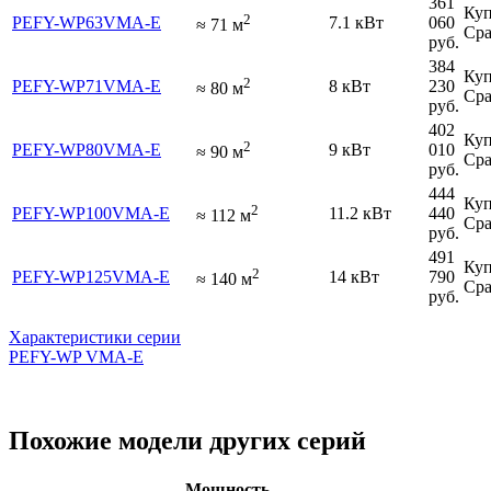
361
Куп
2
PEFY-WP63VMA-E
7.1 кВт
060
≈
71
м
Сра
руб.
384
Куп
2
PEFY-WP71VMA-E
8 кВт
230
≈
80
м
Сра
руб.
402
Куп
2
PEFY-WP80VMA-E
9 кВт
010
≈
90
м
Сра
руб.
444
Куп
2
PEFY-WP100VMA-E
11.2 кВт
440
≈
112
м
Сра
руб.
491
Куп
2
PEFY-WP125VMA-E
14 кВт
790
≈
140
м
Сра
руб.
Характеристики серии
PEFY-WP VMA-E
Похожие модели других серий
Мощность