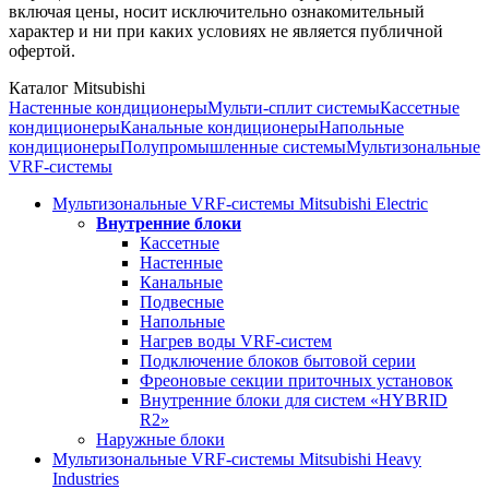
включая цены, носит исключительно ознакомительный
характер и ни при каких условиях не является публичной
офертой.
Каталог Mitsubishi
Настенные кондиционеры
Мульти-сплит системы
Кассетные
кондиционеры
Канальные кондиционеры
Напольные
кондиционеры
Полупромышленные системы
Мультизональные
VRF-системы
Мультизональные VRF-системы Mitsubishi Electric
Внутренние блоки
Кассетные
Настенные
Канальные
Подвесные
Напольные
Нагрев воды VRF-систем
Подключение блоков бытовой серии
Фреоновые секции приточных установок
Внутренние блоки для систем «HYBRID
R2»
Наружные блоки
Мультизональные VRF-системы Mitsubishi Heavy
Industries