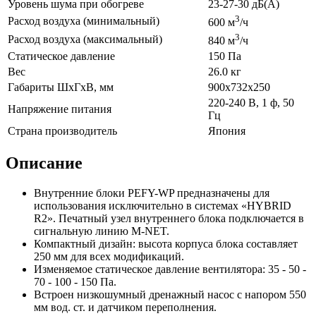
Уровень шума при обогреве
23-27-30 дБ(А)
3
Расход воздуха (минимальный)
600 м
/ч
3
Расход воздуха (максимальный)
840 м
/ч
Статическое давление
150 Па
Вес
26.0 кг
Габариты ШхГхВ, мм
900x732x250
220-240 В, 1 ф, 50
Напряжение питания
Гц
Страна производитель
Япония
Описание
Внутренние блоки PEFY-WP предназначены для
использования исключительно в системах «HYBRID
R2». Печатный узел внутреннего блока подключается в
сигнальную линию M-NET.
Компактный дизайн: высота корпуса блока составляет
250 мм для всех модификаций.
Изменяемое статическое давление вентилятора: 35 - 50 -
70 - 100 - 150 Па.
Встроен низкошумный дренажный насос с напором 550
мм вод. ст. и датчиком переполнения.