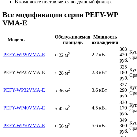
В комплекте поставляется воздушный фильтр.
Все модификации серии PEFY-WP
VMA-E
Обслуживаемая
Мощность
Модель
площадь
охлаждения
303
Куп
2
PEFY-WP20VMA-E
2.2 кВт
420
≈
22
м
Сра
руб.
325
Куп
2
PEFY-WP25VMA-E
2.8 кВт
180
≈
28
м
Сра
руб.
327
Куп
2
PEFY-WP32VMA-E
3.6 кВт
290
≈
36
м
Сра
руб.
330
Куп
2
PEFY-WP40VMA-E
4.5 кВт
170
≈
45
м
Сра
руб.
349
Куп
2
PEFY-WP50VMA-E
5.6 кВт
360
≈
56
м
Сра
руб.