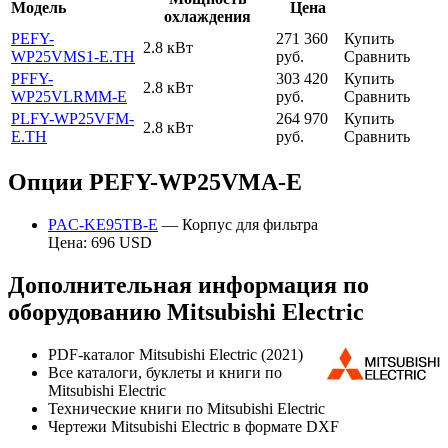
Модель
Цена
охлаждения
PEFY-
271 360
Купить
2.8 кВт
WP25VMS1-E.TH
руб.
Сравнить
PFFY-
303 420
Купить
2.8 кВт
WP25VLRMM-E
руб.
Сравнить
PLFY-WP25VFM-
264 970
Купить
2.8 кВт
E.TH
руб.
Сравнить
Опции PEFY-WP25VMA-E
PAC-KE95TB-E
— Корпус для фильтра
Цена: 696 USD
Дополнительная информация по
оборудованию Mitsubishi Electric
PDF-каталог Mitsubishi Electric (2021)
Все каталоги, буклеты и книги по
Mitsubishi Electric
Технические книги по Mitsubishi Electric
Чертежи Mitsubishi Electric в формате DXF