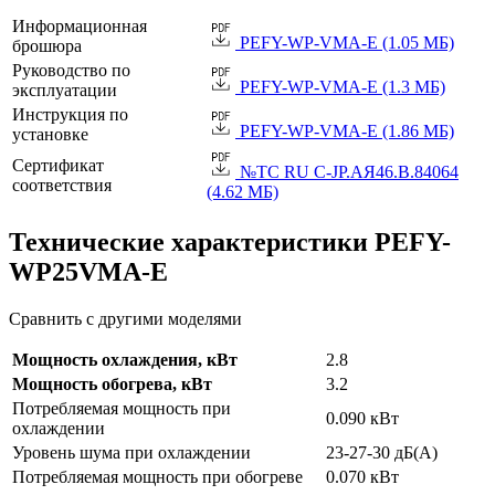
Информационная
PEFY-WP-VMA-E (1.05 МБ)
брошюра
Руководство по
PEFY-WP-VMA-E (1.3 МБ)
эксплуатации
Инструкция по
PEFY-WP-VMA-E (1.86 МБ)
установке
Сертификат
№TC RU C-JP.АЯ46.B.84064
соответствия
(4.62 МБ)
Технические характеристики PEFY-
WP25VMA-E
Сравнить с другими моделями
Мощность охлаждения, кВт
2.8
Мощность обогрева, кВт
3.2
Потребляемая мощность при
0.090 кВт
охлаждении
Уровень шума при охлаждении
23-27-30 дБ(А)
Потребляемая мощность при обогреве
0.070 кВт