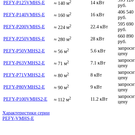
2
PEFY-P125VMHS-E
14 кВт
≈
140
м
руб.
406 540
2
PEFY-P140VMHS-E
16 кВт
≈
160
м
руб.
595 690
2
PEFY-P200VMHS-E
22.4 кВт
≈
224
м
руб.
660 890
2
PEFY-P250VMHS-E
28 кВт
≈
280
м
руб.
запроси
2
PEFY-P50VMHS2-E
5.6 кВт
≈
56
м
цену
запроси
2
PEFY-P63VMHS2-E
7.1 кВт
≈
71
м
цену
запроси
2
PEFY-P71VMHS2-E
8 кВт
≈
80
м
цену
запроси
2
PEFY-P80VMHS2-E
9 кВт
≈
90
м
цену
запроси
2
PEFY-P100VMHS2-E
11.2 кВт
≈
112
м
цену
Характеристики серии
PEFY-VMHS-E