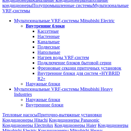
кондиционеры
Канальные кондиционеры
Напольные
кондиционеры
Полупромышленные системы
Мультизональные
VRF-системы
Мультизональные VRF-системы Mitsubishi Electric
Внутренние блоки
Кассетные
Настенные
Канальные
Подвесные
Напольные
Нагрев воды VRF-систем
Подключение блоков бытовой серии
Фреоновые секции приточных установок
Внутренние блоки для систем «HYBRID
R2»
Наружные блоки
Мультизональные VRF-системы Mitsubishi Heavy
Industries
Наружные блоки
Внутренние блоки
Тепловые насосы
Приточно-вытяжные установки
Кондиционеры Hitachi
Кондиционеры Panasonic
Кондиционеры Electrolux
Кондиционеры Haier
Кондиционеры
Mitsubishi Electric
Кондиционеры Mitsubishi Heavy