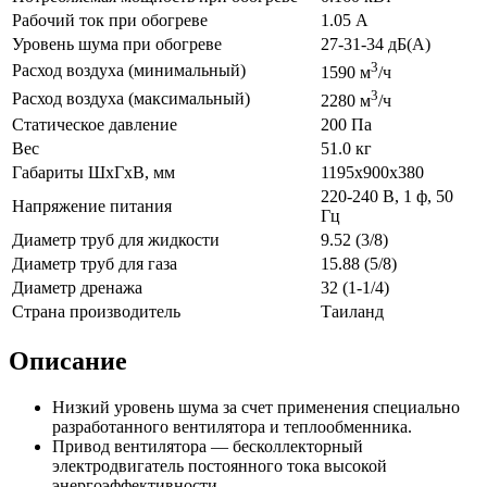
Рабочий ток при обогреве
1.05 А
Уровень шума при обогреве
27-31-34 дБ(А)
3
Расход воздуха (минимальный)
1590 м
/ч
3
Расход воздуха (максимальный)
2280 м
/ч
Статическое давление
200 Па
Вес
51.0 кг
Габариты ШхГхВ, мм
1195x900x380
220-240 В, 1 ф, 50
Напряжение питания
Гц
Диаметр труб для жидкости
9.52 (3/8)
Диаметр труб для газа
15.88 (5/8)
Диаметр дренажа
32 (1-1/4)
Страна производитель
Таиланд
Описание
Низкий уровень шума за счет применения специально
разработанного вентилятора и теплообменника.
Привод вентилятора — бесколлекторный
электродвигатель постоянного тока высокой
энергоэффективности.