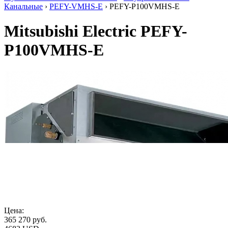
Канальные
›
PEFY-VMHS-E
› PEFY-P100VMHS-E
Mitsubishi Electric PEFY-
P100VMHS-E
Цена:
365 270
руб.