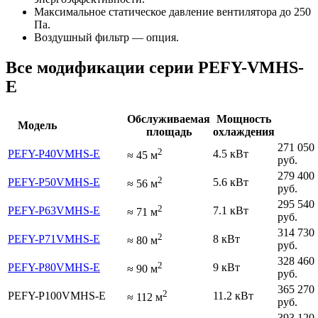
Максимальное статическое давление вентилятора до 250
Па.
Воздушный фильтр — опция.
Все модификации серии PEFY-VMHS-
E
Обслуживаемая
Мощность
Модель
площадь
охлаждения
271 050
2
PEFY-P40VMHS-E
4.5 кВт
≈
45
м
руб.
279 400
2
PEFY-P50VMHS-E
5.6 кВт
≈
56
м
руб.
295 540
2
PEFY-P63VMHS-E
7.1 кВт
≈
71
м
руб.
314 730
2
PEFY-P71VMHS-E
8 кВт
≈
80
м
руб.
328 460
2
PEFY-P80VMHS-E
9 кВт
≈
90
м
руб.
365 270
2
PEFY-P100VMHS-E
11.2 кВт
≈
112
м
руб.
393 120