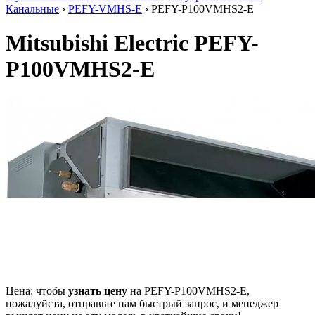
Канальные
›
PEFY-VMHS-E
› PEFY-P100VMHS2-E
Mitsubishi Electric PEFY-
P100VMHS2-E
Цена: чтобы
узнать цену
на PEFY-P100VMHS2-E,
пожалуйста, отправьте нам
быстрый запрос
, и менеджер