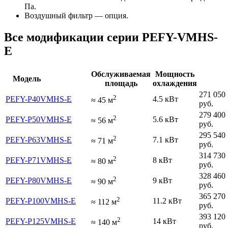
Па.
Воздушный фильтр — опция.
Все модификации серии PEFY-VMHS-
E
Обслуживаемая
Мощность
Модель
площадь
охлаждения
271 050
2
PEFY-P40VMHS-E
4.5 кВт
≈
45
м
руб.
279 400
2
PEFY-P50VMHS-E
5.6 кВт
≈
56
м
руб.
295 540
2
PEFY-P63VMHS-E
7.1 кВт
≈
71
м
руб.
314 730
2
PEFY-P71VMHS-E
8 кВт
≈
80
м
руб.
328 460
2
PEFY-P80VMHS-E
9 кВт
≈
90
м
руб.
365 270
2
PEFY-P100VMHS-E
11.2 кВт
≈
112
м
руб.
393 120
2
PEFY-P125VMHS-E
14 кВт
≈
140
м
руб.