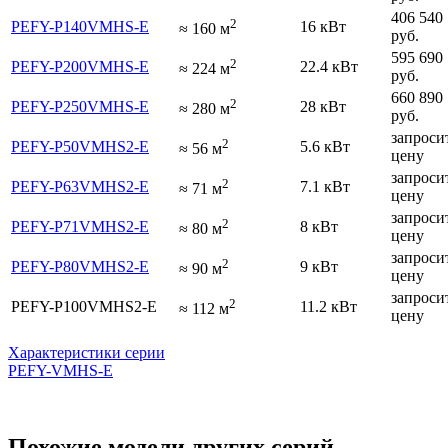
406 540
2
PEFY-P140VMHS-E
16 кВт
≈
160
м
руб.
595 690
2
PEFY-P200VMHS-E
22.4 кВт
≈
224
м
руб.
660 890
2
PEFY-P250VMHS-E
28 кВт
≈
280
м
руб.
запроси
2
PEFY-P50VMHS2-E
5.6 кВт
≈
56
м
цену
запроси
2
PEFY-P63VMHS2-E
7.1 кВт
≈
71
м
цену
запроси
2
PEFY-P71VMHS2-E
8 кВт
≈
80
м
цену
запроси
2
PEFY-P80VMHS2-E
9 кВт
≈
90
м
цену
запроси
2
PEFY-P100VMHS2-E
11.2 кВт
≈
112
м
цену
Характеристики серии
PEFY-VMHS-E
Похожие модели других серий