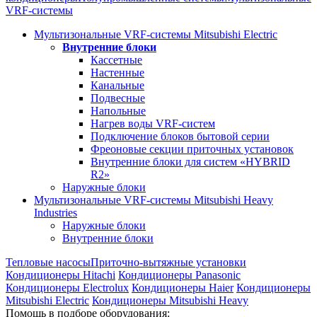
VRF-системы
Мультизональные VRF-системы Mitsubishi Electric
Внутренние блоки
Кассетные
Настенные
Канальные
Подвесные
Напольные
Нагрев воды VRF-систем
Подключение блоков бытовой серии
Фреоновые секции приточных установок
Внутренние блоки для систем «HYBRID
R2»
Наружные блоки
Мультизональные VRF-системы Mitsubishi Heavy
Industries
Наружные блоки
Внутренние блоки
Тепловые насосы
Приточно-вытяжные установки
Кондиционеры Hitachi
Кондиционеры Panasonic
Кондиционеры Electrolux
Кондиционеры Haier
Кондиционеры
Mitsubishi Electric
Кондиционеры Mitsubishi Heavy
Помощь в подборе оборудования: