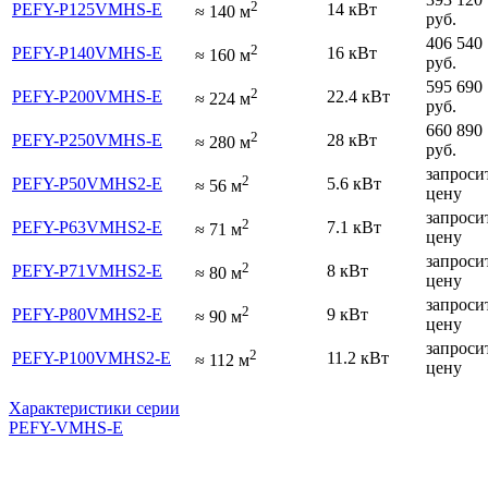
2
PEFY-P125VMHS-E
14 кВт
≈
140
м
руб.
406 540
2
PEFY-P140VMHS-E
16 кВт
≈
160
м
руб.
595 690
2
PEFY-P200VMHS-E
22.4 кВт
≈
224
м
руб.
660 890
2
PEFY-P250VMHS-E
28 кВт
≈
280
м
руб.
запроси
2
PEFY-P50VMHS2-E
5.6 кВт
≈
56
м
цену
запроси
2
PEFY-P63VMHS2-E
7.1 кВт
≈
71
м
цену
запроси
2
PEFY-P71VMHS2-E
8 кВт
≈
80
м
цену
запроси
2
PEFY-P80VMHS2-E
9 кВт
≈
90
м
цену
запроси
2
PEFY-P100VMHS2-E
11.2 кВт
≈
112
м
цену
Характеристики серии
PEFY-VMHS-E