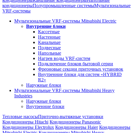
кондиционеры
Канальные кондиционеры
Напольные
кондиционеры
Полупромышленные системы
Мультизональные
VRF-системы
Мультизональные VRF-системы Mitsubishi Electric
Внутренние блоки
Кассетные
Настенные
Канальные
Подвесные
Напольные
Нагрев воды VRF-систем
Подключение блоков бытовой серии
Фреоновые секции приточных установок
Внутренние блоки для систем «HYBRID
R2»
Наружные блоки
Мультизональные VRF-системы Mitsubishi Heavy
Industries
Наружные блоки
Внутренние блоки
Тепловые насосы
Приточно-вытяжные установки
Кондиционеры Hitachi
Кондиционеры Panasonic
Кондиционеры Electrolux
Кондиционеры Haier
Кондиционеры
Mitsubishi Electric
Кондиционеры Mitsubishi Heavy