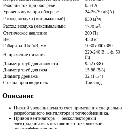
Рабочий ток при обогреве
0.54 А
Уровень шума при обогреве
24-26-30 дБ(А)
3
Расход воздуха (минимальный)
930 м
/ч
3
Расход воздуха (максимальный)
1320 м
/ч
Статическое давление
200 Па
Вес
45.0 кг
Габариты ШхГхВ, мм
1030x900x380
220-240 В, 1 ф, 50
Напряжение питания
Гц
Диаметр труб для жидкости
9.52 (3/8)
Диаметр труб для газа
15.88 (5/8)
Диаметр дренажа
32 (1-1/4)
Страна производитель
Таиланд
Описание
Низкий уровень шума за счет применения специально
разработанного вентилятора и теплообменника.
Привод вентилятора — бесколлекторный
электродвигатель постоянного тока высокой
энергоэффективности.