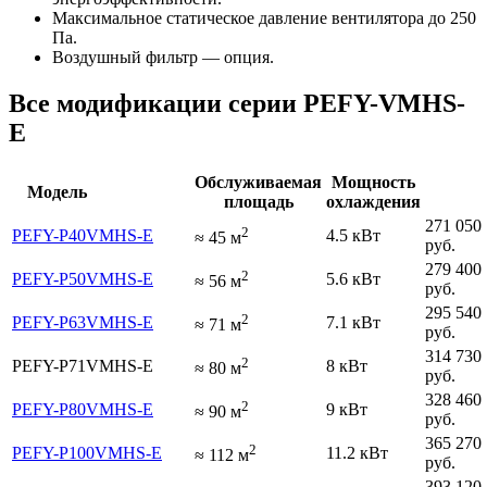
Максимальное статическое давление вентилятора до 250
Па.
Воздушный фильтр — опция.
Все модификации серии PEFY-VMHS-
E
Обслуживаемая
Мощность
Модель
площадь
охлаждения
271 050
2
PEFY-P40VMHS-E
4.5 кВт
≈
45
м
руб.
279 400
2
PEFY-P50VMHS-E
5.6 кВт
≈
56
м
руб.
295 540
2
PEFY-P63VMHS-E
7.1 кВт
≈
71
м
руб.
314 730
2
PEFY-P71VMHS-E
8 кВт
≈
80
м
руб.
328 460
2
PEFY-P80VMHS-E
9 кВт
≈
90
м
руб.
365 270
2
PEFY-P100VMHS-E
11.2 кВт
≈
112
м
руб.
393 120