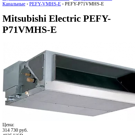
Канальные
›
PEFY-VMHS-E
› PEFY-P71VMHS-E
Mitsubishi Electric PEFY-
P71VMHS-E
Цена:
314 730
руб.