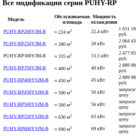
Все модификации серии PUHY-RP
Обслуживаемая
Мощность
Модель
площадь
охлаждения
1 651 18
2
PUHY-RP200YJM-B
22.4 кВт
≈
224
м
руб.
2 064 43
2
PUHY-RP250YJM-B
28 кВт
≈
280
м
руб.
2 477 05
2
PUHY-RP300YJM-B
33.5 кВт
≈
335
м
руб.
2 889 98
2
PUHY-RP350YJM-B
40 кВт
≈
400
м
руб.
2 889 98
2
PUHY-RP400YSJM-B
45 кВт
≈
450
м
руб.
запроси
2
PUHY-RP450YSJM-B
50 кВт
≈
500
м
цену
запроси
2
PUHY-RP500YSJM-B
56 кВт
≈
560
м
цену
запроси
2
PUHY-RP550YSJM-B
63 кВт
≈
630
м
цену
запроси
2
PUHY-RP600YSJM-B
69 кВт
≈
690
м
цену