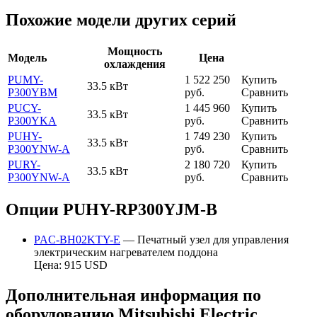
Похожие модели других серий
Мощность
Модель
Цена
охлаждения
PUMY-
1 522 250
Купить
33.5 кВт
P300YBM
руб.
Сравнить
PUCY-
1 445 960
Купить
33.5 кВт
P300YKA
руб.
Сравнить
PUHY-
1 749 230
Купить
33.5 кВт
P300YNW-A
руб.
Сравнить
PURY-
2 180 720
Купить
33.5 кВт
P300YNW-A
руб.
Сравнить
Опции PUHY-RP300YJM-B
PAC-BH02KTY-E
— Печатный узел для управления
электрическим нагревателем поддона
Цена: 915 USD
Дополнительная информация по
оборудованию Mitsubishi Electric