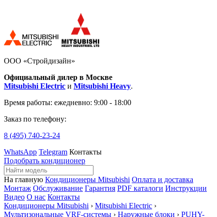
ООО «Стройдизайн»
Официальный дилер в Москве
Mitsubishi Electric
и
Mitsubishi Heavy
.
Время работы:
ежедневно: 9:00 - 18:00
Заказ по телефону:
8 (495)
740-23-24
WhatsApp
Telegram
Контакты
Подобрать кондиционер
На главную
Кондиционеры Mitsubishi
Оплата и доставка
Монтаж
Обслуживание
Гарантия
PDF каталоги
Инструкции
Видео
О нас
Контакты
Кондиционеры Mitsubishi
›
Mitsubishi Electric
›
Мультизональные VRF-системы
›
Наружные блоки
›
PUHY-