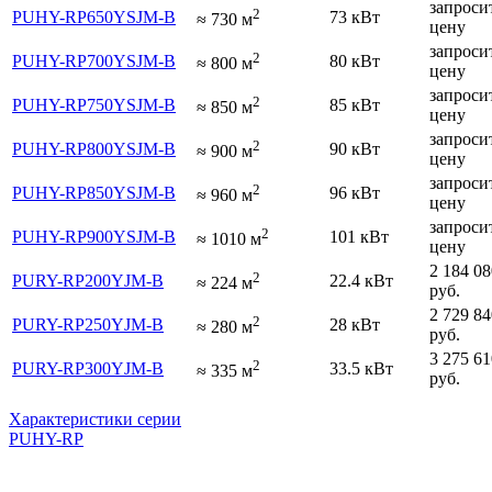
запроси
2
PUHY-RP650YSJM-B
73 кВт
≈
730
м
цену
запроси
2
PUHY-RP700YSJM-B
80 кВт
≈
800
м
цену
запроси
2
PUHY-RP750YSJM-B
85 кВт
≈
850
м
цену
запроси
2
PUHY-RP800YSJM-B
90 кВт
≈
900
м
цену
запроси
2
PUHY-RP850YSJM-B
96 кВт
≈
960
м
цену
запроси
2
PUHY-RP900YSJM-B
101 кВт
≈
1010
м
цену
2 184 08
2
PURY-RP200YJM-B
22.4 кВт
≈
224
м
руб.
2 729 84
2
PURY-RP250YJM-B
28 кВт
≈
280
м
руб.
3 275 61
2
PURY-RP300YJM-B
33.5 кВт
≈
335
м
руб.
Характеристики серии
PUHY-RP