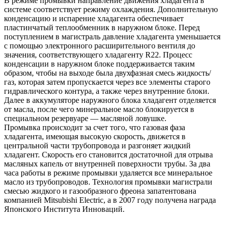
В режиме промывки направление движения хладагента в
системе соответствует режиму охлаждения. Дополнительную
конденсацию и испарение хладагента обеспечивает
пластинчатый теплообменник в наружном блоке. Перед
поступлением в магистраль давление хладагента уменьшается
с помощью электронного расширительного вентиля до
значения, соответствующего хладагенту R22. Процесс
конденсации в наружном блоке поддерживается таким
образом, чтобы на выходе была двухфазная смесь жидкость/
газ, которая затем пропускается через все элементы старого
гидравлического контура, а также через внутренние блоки.
Далее в аккумуляторе наружного блока хладагент отделяется
от масла, после чего минеральное масло блокируется в
специальном резервуаре — масляной ловушке.
Промывка происходит за счет того, что газовая фаза
хладагента, имеющая высокую скорость, движется в
центральной части трубопровода и разгоняет жидкий
хладагент. Скорость его становится достаточной для отрыва
масляных капель от внутренней поверхности трубы. За два
часа работы в режиме промывки удаляется все минеральное
масло из трубопроводов. Технология промывки магистрали
смесью жидкого и газообразного фреона запатентована
компанией Mitsubishi Electric, а в 2007 году получена награда
Японского Института Инноваций.