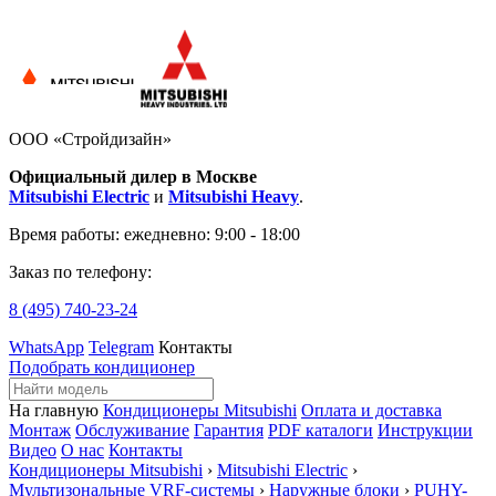
ООО «Стройдизайн»
Официальный дилер в Москве
Mitsubishi Electric
и
Mitsubishi Heavy
.
Время работы:
ежедневно: 9:00 - 18:00
Заказ по телефону:
8 (495)
740-23-24
WhatsApp
Telegram
Контакты
Подобрать кондиционер
На главную
Кондиционеры Mitsubishi
Оплата и доставка
Монтаж
Обслуживание
Гарантия
PDF каталоги
Инструкции
Видео
О нас
Контакты
Кондиционеры Mitsubishi
›
Mitsubishi Electric
›
Мультизональные VRF-системы
›
Наружные блоки
›
PUHY-