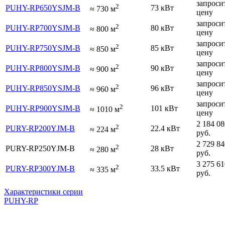
запроси
2
PUHY-RP650YSJM-B
73 кВт
≈
730
м
цену
запроси
2
PUHY-RP700YSJM-B
80 кВт
≈
800
м
цену
запроси
2
PUHY-RP750YSJM-B
85 кВт
≈
850
м
цену
запроси
2
PUHY-RP800YSJM-B
90 кВт
≈
900
м
цену
запроси
2
PUHY-RP850YSJM-B
96 кВт
≈
960
м
цену
запроси
2
PUHY-RP900YSJM-B
101 кВт
≈
1010
м
цену
2 184 08
2
PURY-RP200YJM-B
22.4 кВт
≈
224
м
руб.
2 729 84
2
PURY-RP250YJM-B
28 кВт
≈
280
м
руб.
3 275 61
2
PURY-RP300YJM-B
33.5 кВт
≈
335
м
руб.
Характеристики серии
PUHY-RP