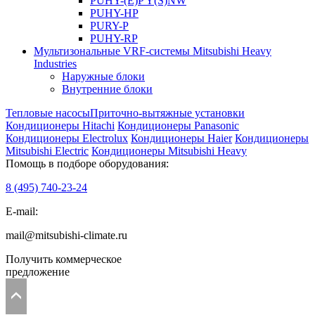
PUHY-(E)P Y(S)NW
PUHY-HP
PURY-P
PUHY-RP
Мультизональные VRF-системы Mitsubishi Heavy
Industries
Наружные блоки
Внутренние блоки
Тепловые насосы
Приточно-вытяжные установки
Кондиционеры Hitachi
Кондиционеры Panasonic
Кондиционеры Electrolux
Кондиционеры Haier
Кондиционеры
Mitsubishi Electric
Кондиционеры Mitsubishi Heavy
Помощь в подборе оборудования:
8 (495)
740-23-24
E-mail:
mail@mitsubishi-climate.ru
Получить коммерческое
предложение