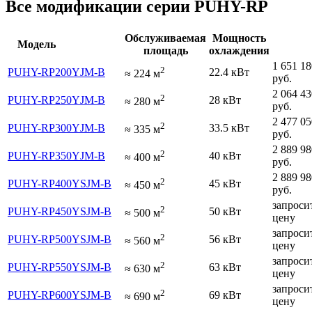
Все модификации серии PUHY-RP
Обслуживаемая
Мощность
Модель
площадь
охлаждения
1 651 18
2
PUHY-RP200YJM-B
22.4 кВт
≈
224
м
руб.
2 064 43
2
PUHY-RP250YJM-B
28 кВт
≈
280
м
руб.
2 477 05
2
PUHY-RP300YJM-B
33.5 кВт
≈
335
м
руб.
2 889 98
2
PUHY-RP350YJM-B
40 кВт
≈
400
м
руб.
2 889 98
2
PUHY-RP400YSJM-B
45 кВт
≈
450
м
руб.
запроси
2
PUHY-RP450YSJM-B
50 кВт
≈
500
м
цену
запроси
2
PUHY-RP500YSJM-B
56 кВт
≈
560
м
цену
запроси
2
PUHY-RP550YSJM-B
63 кВт
≈
630
м
цену
запроси
2
PUHY-RP600YSJM-B
69 кВт
≈
690
м
цену