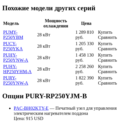
Похожие модели других серий
Мощность
Модель
Цена
охлаждения
PUMY-
1 289 810
Купить
28 кВт
P250YBM
руб.
Сравнить
PUCY-
1 205 330
Купить
28 кВт
P250YKA
руб.
Сравнить
PUHY-
1 458 130
Купить
28 кВт
P250YNW-A
руб.
Сравнить
PUHY-
2 258 260
Купить
28 кВт
HP250YHM-A
руб.
Сравнить
PURY-
1 822 390
Купить
28 кВт
P250YNW-A
руб.
Сравнить
Опции PURY-RP250YJM-B
PAC-BH02KTY-E
— Печатный узел для управления
электрическим нагревателем поддона
Цена: 915 USD