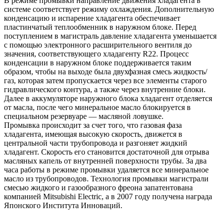
В режиме промывки направление движения хладагента в
системе соответствует режиму охлаждения. Дополнительную
конденсацию и испарение хладагента обеспечивает
пластинчатый теплообменник в наружном блоке. Перед
поступлением в магистраль давление хладагента уменьшается
с помощью электронного расширительного вентиля до
значения, соответствующего хладагенту R22. Процесс
конденсации в наружном блоке поддерживается таким
образом, чтобы на выходе была двухфазная смесь жидкость/
газ, которая затем пропускается через все элементы старого
гидравлического контура, а также через внутренние блоки.
Далее в аккумуляторе наружного блока хладагент отделяется
от масла, после чего минеральное масло блокируется в
специальном резервуаре — масляной ловушке.
Промывка происходит за счет того, что газовая фаза
хладагента, имеющая высокую скорость, движется в
центральной части трубопровода и разгоняет жидкий
хладагент. Скорость его становится достаточной для отрыва
масляных капель от внутренней поверхности трубы. За два
часа работы в режиме промывки удаляется все минеральное
масло из трубопроводов. Технология промывки магистрали
смесью жидкого и газообразного фреона запатентована
компанией Mitsubishi Electric, а в 2007 году получена награда
Японского Института Инноваций.