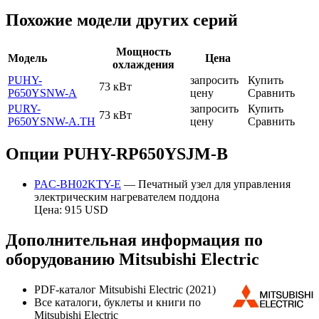
Похожие модели других серий
Мощность
Модель
Цена
охлаждения
PUHY-
запросить
Купить
73 кВт
P650YSNW-A
цену
Сравнить
PURY-
запросить
Купить
73 кВт
P650YSNW-A.TH
цену
Сравнить
Опции PUHY-RP650YSJM-B
PAC-BH02KTY-E
— Печатный узел для управления
электрическим нагревателем поддона
Цена: 915 USD
Дополнительная информация по
оборудованию Mitsubishi Electric
PDF-каталог Mitsubishi Electric (2021)
Все каталоги, буклеты и книги по
Mitsubishi Electric