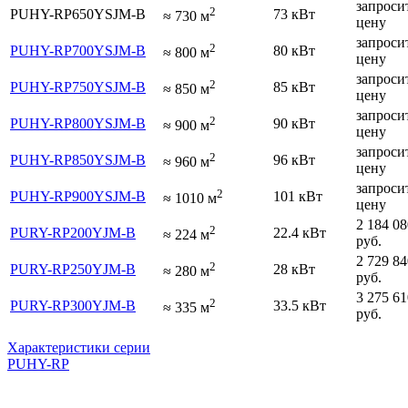
запроси
2
PUHY-RP650YSJM-B
73 кВт
≈
730
м
цену
запроси
2
PUHY-RP700YSJM-B
80 кВт
≈
800
м
цену
запроси
2
PUHY-RP750YSJM-B
85 кВт
≈
850
м
цену
запроси
2
PUHY-RP800YSJM-B
90 кВт
≈
900
м
цену
запроси
2
PUHY-RP850YSJM-B
96 кВт
≈
960
м
цену
запроси
2
PUHY-RP900YSJM-B
101 кВт
≈
1010
м
цену
2 184 08
2
PURY-RP200YJM-B
22.4 кВт
≈
224
м
руб.
2 729 84
2
PURY-RP250YJM-B
28 кВт
≈
280
м
руб.
3 275 61
2
PURY-RP300YJM-B
33.5 кВт
≈
335
м
руб.
Характеристики серии
PUHY-RP