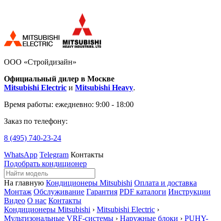
ООО «Стройдизайн»
Официальный дилер в Москве
Mitsubishi Electric
и
Mitsubishi Heavy
.
Время работы:
ежедневно: 9:00 - 18:00
Заказ по телефону:
8 (495)
740-23-24
WhatsApp
Telegram
Контакты
Подобрать кондиционер
На главную
Кондиционеры Mitsubishi
Оплата и доставка
Монтаж
Обслуживание
Гарантия
PDF каталоги
Инструкции
Видео
О нас
Контакты
Кондиционеры Mitsubishi
›
Mitsubishi Electric
›
Мультизональные VRF-системы
›
Наружные блоки
›
PUHY-