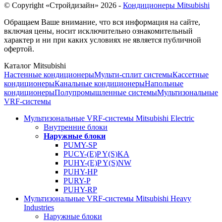
© Copyright «Стройдизайн» 2026 -
Кондиционеры Mitsubishi
Обращаем Ваше внимание, что вся информация на сайте,
включая цены, носит исключительно ознакомительный
характер и ни при каких условиях не является публичной
офертой.
Каталог Mitsubishi
Настенные кондиционеры
Мульти-сплит системы
Кассетные
кондиционеры
Канальные кондиционеры
Напольные
кондиционеры
Полупромышленные системы
Мультизональные
VRF-системы
Мультизональные VRF-системы Mitsubishi Electric
Внутренние блоки
Наружные блоки
PUMY-SP
PUCY-(E)P Y(S)KA
PUHY-(E)P Y(S)NW
PUHY-HP
PURY-P
PUHY-RP
Мультизональные VRF-системы Mitsubishi Heavy
Industries
Наружные блоки