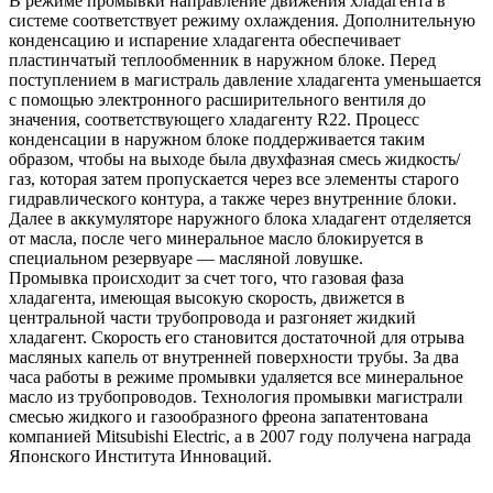
В режиме промывки направление движения хладагента в
системе соответствует режиму охлаждения. Дополнительную
конденсацию и испарение хладагента обеспечивает
пластинчатый теплообменник в наружном блоке. Перед
поступлением в магистраль давление хладагента уменьшается
с помощью электронного расширительного вентиля до
значения, соответствующего хладагенту R22. Процесс
конденсации в наружном блоке поддерживается таким
образом, чтобы на выходе была двухфазная смесь жидкость/
газ, которая затем пропускается через все элементы старого
гидравлического контура, а также через внутренние блоки.
Далее в аккумуляторе наружного блока хладагент отделяется
от масла, после чего минеральное масло блокируется в
специальном резервуаре — масляной ловушке.
Промывка происходит за счет того, что газовая фаза
хладагента, имеющая высокую скорость, движется в
центральной части трубопровода и разгоняет жидкий
хладагент. Скорость его становится достаточной для отрыва
масляных капель от внутренней поверхности трубы. За два
часа работы в режиме промывки удаляется все минеральное
масло из трубопроводов. Технология промывки магистрали
смесью жидкого и газообразного фреона запатентована
компанией Mitsubishi Electric, а в 2007 году получена награда
Японского Института Инноваций.