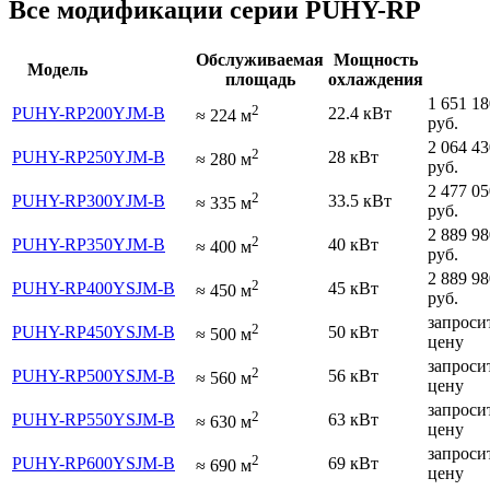
Все модификации серии PUHY-RP
Обслуживаемая
Мощность
Модель
площадь
охлаждения
1 651 18
2
PUHY-RP200YJM-B
22.4 кВт
≈
224
м
руб.
2 064 43
2
PUHY-RP250YJM-B
28 кВт
≈
280
м
руб.
2 477 05
2
PUHY-RP300YJM-B
33.5 кВт
≈
335
м
руб.
2 889 98
2
PUHY-RP350YJM-B
40 кВт
≈
400
м
руб.
2 889 98
2
PUHY-RP400YSJM-B
45 кВт
≈
450
м
руб.
запроси
2
PUHY-RP450YSJM-B
50 кВт
≈
500
м
цену
запроси
2
PUHY-RP500YSJM-B
56 кВт
≈
560
м
цену
запроси
2
PUHY-RP550YSJM-B
63 кВт
≈
630
м
цену
запроси
2
PUHY-RP600YSJM-B
69 кВт
≈
690
м
цену