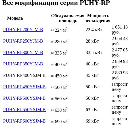
Все модификации серии PUHY-RP
Обслуживаемая
Мощность
Модель
площадь
охлаждения
1 651 18
2
PUHY-RP200YJM-B
22.4 кВт
≈
224
м
руб.
2 064 43
2
PUHY-RP250YJM-B
28 кВт
≈
280
м
руб.
2 477 05
2
PUHY-RP300YJM-B
33.5 кВт
≈
335
м
руб.
2 889 98
2
PUHY-RP350YJM-B
40 кВт
≈
400
м
руб.
2 889 98
2
PUHY-RP400YSJM-B
45 кВт
≈
450
м
руб.
запроси
2
PUHY-RP450YSJM-B
50 кВт
≈
500
м
цену
запроси
2
PUHY-RP500YSJM-B
56 кВт
≈
560
м
цену
запроси
2
PUHY-RP550YSJM-B
63 кВт
≈
630
м
цену
запроси
2
PUHY-RP600YSJM-B
69 кВт
≈
690
м
цену