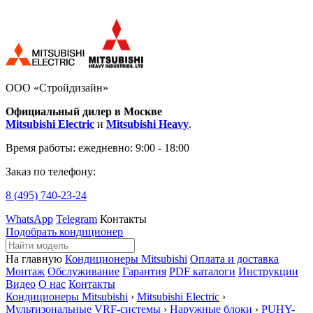
ООО «Стройдизайн»
Официальный дилер в Москве
Mitsubishi Electric
и
Mitsubishi Heavy
.
Время работы:
ежедневно: 9:00 - 18:00
Заказ по телефону:
8 (495)
740-23-24
WhatsApp
Telegram
Контакты
Подобрать кондиционер
На главную
Кондиционеры Mitsubishi
Оплата и доставка
Монтаж
Обслуживание
Гарантия
PDF каталоги
Инструкции
Видео
О нас
Контакты
Кондиционеры Mitsubishi
›
Mitsubishi Electric
›
Мультизональные VRF-системы
›
Наружные блоки
›
PUHY-