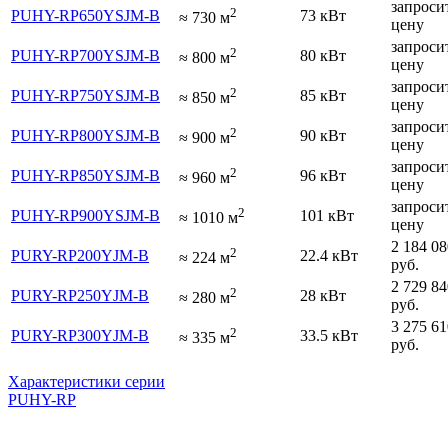
запроси
2
PUHY-RP650YSJM-B
73 кВт
≈
730
м
цену
запроси
2
PUHY-RP700YSJM-B
80 кВт
≈
800
м
цену
запроси
2
PUHY-RP750YSJM-B
85 кВт
≈
850
м
цену
запроси
2
PUHY-RP800YSJM-B
90 кВт
≈
900
м
цену
запроси
2
PUHY-RP850YSJM-B
96 кВт
≈
960
м
цену
запроси
2
PUHY-RP900YSJM-B
101 кВт
≈
1010
м
цену
2 184 08
2
PURY-RP200YJM-B
22.4 кВт
≈
224
м
руб.
2 729 84
2
PURY-RP250YJM-B
28 кВт
≈
280
м
руб.
3 275 61
2
PURY-RP300YJM-B
33.5 кВт
≈
335
м
руб.
Характеристики серии
PUHY-RP