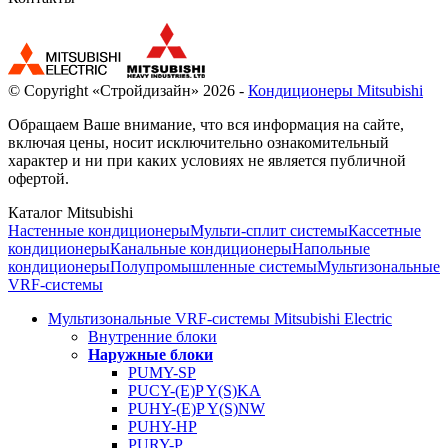
© Copyright «Стройдизайн» 2026 -
Кондиционеры Mitsubishi
Обращаем Ваше внимание, что вся информация на сайте,
включая цены, носит исключительно ознакомительный
характер и ни при каких условиях не является публичной
офертой.
Каталог Mitsubishi
Настенные кондиционеры
Мульти-сплит системы
Кассетные
кондиционеры
Канальные кондиционеры
Напольные
кондиционеры
Полупромышленные системы
Мультизональные
VRF-системы
Мультизональные VRF-системы Mitsubishi Electric
Внутренние блоки
Наружные блоки
PUMY-SP
PUCY-(E)P Y(S)KA
PUHY-(E)P Y(S)NW
PUHY-HP
PURY-P