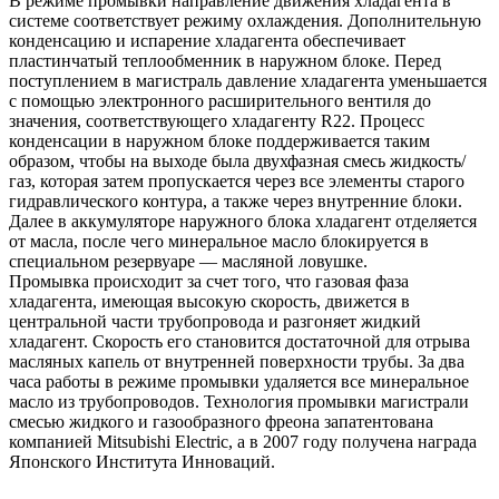
В режиме промывки направление движения хладагента в
системе соответствует режиму охлаждения. Дополнительную
конденсацию и испарение хладагента обеспечивает
пластинчатый теплообменник в наружном блоке. Перед
поступлением в магистраль давление хладагента уменьшается
с помощью электронного расширительного вентиля до
значения, соответствующего хладагенту R22. Процесс
конденсации в наружном блоке поддерживается таким
образом, чтобы на выходе была двухфазная смесь жидкость/
газ, которая затем пропускается через все элементы старого
гидравлического контура, а также через внутренние блоки.
Далее в аккумуляторе наружного блока хладагент отделяется
от масла, после чего минеральное масло блокируется в
специальном резервуаре — масляной ловушке.
Промывка происходит за счет того, что газовая фаза
хладагента, имеющая высокую скорость, движется в
центральной части трубопровода и разгоняет жидкий
хладагент. Скорость его становится достаточной для отрыва
масляных капель от внутренней поверхности трубы. За два
часа работы в режиме промывки удаляется все минеральное
масло из трубопроводов. Технология промывки магистрали
смесью жидкого и газообразного фреона запатентована
компанией Mitsubishi Electric, а в 2007 году получена награда
Японского Института Инноваций.