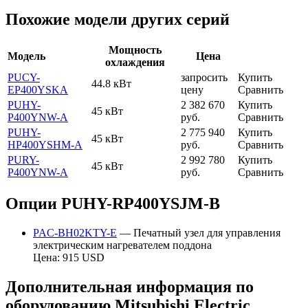
Похожие модели других серий
Мощность
Модель
Цена
охлаждения
PUCY-
запросить
Купить
44.8 кВт
EP400YSKA
цену
Сравнить
PUHY-
2 382 670
Купить
45 кВт
P400YNW-A
руб.
Сравнить
PUHY-
2 775 940
Купить
45 кВт
HP400YSHM-A
руб.
Сравнить
PURY-
2 992 780
Купить
45 кВт
P400YNW-A
руб.
Сравнить
Опции PUHY-RP400YSJM-B
PAC-BH02KTY-E
— Печатный узел для управления
электрическим нагревателем поддона
Цена: 915 USD
Дополнительная информация по
оборудованию Mitsubishi Electric