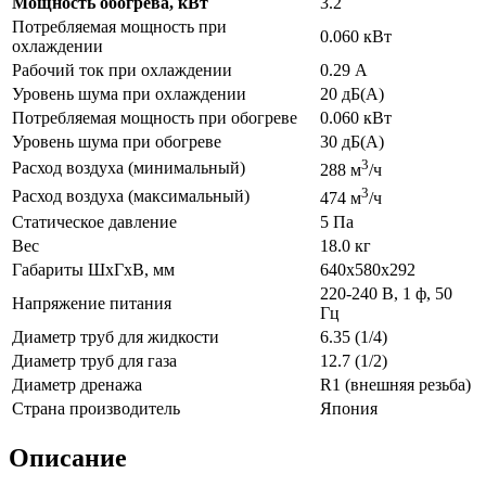
Мощность обогрева, кВт
3.2
Потребляемая мощность при
0.060 кВт
охлаждении
Рабочий ток при охлаждении
0.29 А
Уровень шума при охлаждении
20 дБ(А)
Потребляемая мощность при обогреве
0.060 кВт
Уровень шума при обогреве
30 дБ(А)
3
Расход воздуха (минимальный)
288 м
/ч
3
Расход воздуха (максимальный)
474 м
/ч
Статическое давление
5 Па
Вес
18.0 кг
Габариты ШхГхВ, мм
640x580x292
220-240 В, 1 ф, 50
Напряжение питания
Гц
Диаметр труб для жидкости
6.35 (1/4)
Диаметр труб для газа
12.7 (1/2)
Диаметр дренажа
R1 (внешняя резьба)
Страна производитель
Япония
Описание