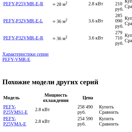
Куп
2
PEFY-P25VMR-E-R
2.8 кВт
210
≈
28
м
Сра
руб.
285
Куп
2
PEFY-P32VMR-E-L
3.6 кВт
090
≈
36
м
Сра
руб.
279
Куп
2
PEFY-P32VMR-E-R
3.6 кВт
710
≈
36
м
Сра
руб.
Характеристики серии
PEFY-VMR-E
Похожие модели других серий
Мощность
Модель
Цена
охлаждения
PEFY-
258 490
Купить
2.8 кВт
P25VMS1-E
руб.
Сравнить
PEFY-
254 590
Купить
2.8 кВт
P25VMA-E
руб.
Сравнить