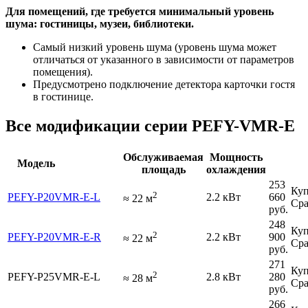
Для помещений, где требуется минимальный уровень
шума: гостиницы, музеи, библиотеки.
Самый низкий уровень шума (уровень шума может
отличаться от указанного в зависимости от параметров
помещения).
Предусмотрено подключение детектора карточки гостя
в гостинице.
Все модификации серии PEFY-VMR-E
Обслуживаемая
Мощность
Модель
площадь
охлаждения
253
Куп
2
PEFY-P20VMR-E-L
2.2 кВт
660
≈
22
м
Сра
руб.
248
Куп
2
PEFY-P20VMR-E-R
2.2 кВт
900
≈
22
м
Сра
руб.
271
Куп
2
PEFY-P25VMR-E-L
2.8 кВт
280
≈
28
м
Сра
руб.
266