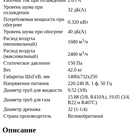
Рабочий ток при охлаждении
2.05 А
Уровень шума при
32 дБ(А)
охлаждении
Потребляемая мощность при
0.320 кВт
обогреве
Уровень шума при обогреве
40 дБ(А)
Расход воздуха
3
1680 м
/ч
(минимальный)
Расход воздуха
3
2400 м
/ч
(максимальный)
Статическое давление
150 Па
Вес
42.0 кг
Габариты ШхГхВ, мм
1400x732x250
Напряжение питания
220-240 В, 1 ф, 50 Гц
Диаметр труб для жидкости
9.52 (3/8)
15.88 (5/8, R410A), 19.05 (3/4,
Диаметр труб для газа
R22 и R407C)
Диаметр дренажа
32 (1-1/4)
Страна производитель
Великобритания
Описание