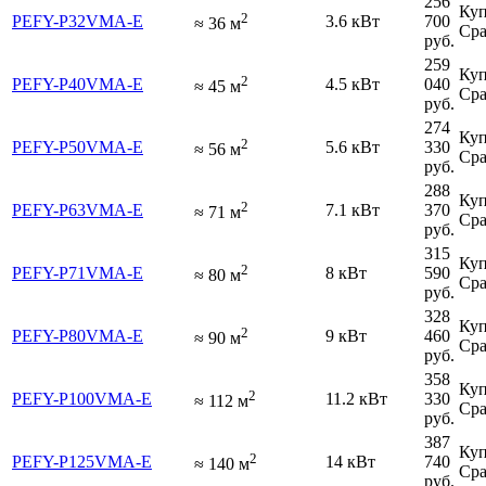
256
Куп
2
PEFY-P32VMA-E
3.6 кВт
700
≈
36
м
Сра
руб.
259
Куп
2
PEFY-P40VMA-E
4.5 кВт
040
≈
45
м
Сра
руб.
274
Куп
2
PEFY-P50VMA-E
5.6 кВт
330
≈
56
м
Сра
руб.
288
Куп
2
PEFY-P63VMA-E
7.1 кВт
370
≈
71
м
Сра
руб.
315
Куп
2
PEFY-P71VMA-E
8 кВт
590
≈
80
м
Сра
руб.
328
Куп
2
PEFY-P80VMA-E
9 кВт
460
≈
90
м
Сра
руб.
358
Куп
2
PEFY-P100VMA-E
11.2 кВт
330
≈
112
м
Сра
руб.
387
Куп
2
PEFY-P125VMA-E
14 кВт
740
≈
140
м
Сра
руб.