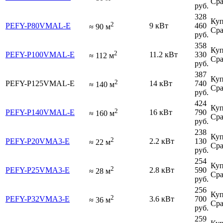
Сра
руб.
328
Куп
2
PEFY-P80VMAL-E
9 кВт
460
≈
90
м
Сра
руб.
358
Куп
2
PEFY-P100VMAL-E
11.2 кВт
330
≈
112
м
Сра
руб.
387
Куп
2
PEFY-P125VMAL-E
14 кВт
740
≈
140
м
Сра
руб.
424
Куп
2
PEFY-P140VMAL-E
16 кВт
790
≈
160
м
Сра
руб.
238
Куп
2
PEFY-P20VMA3-E
2.2 кВт
130
≈
22
м
Сра
руб.
254
Куп
2
PEFY-P25VMA3-E
2.8 кВт
590
≈
28
м
Сра
руб.
256
Куп
2
PEFY-P32VMA3-E
3.6 кВт
700
≈
36
м
Сра
руб.
259