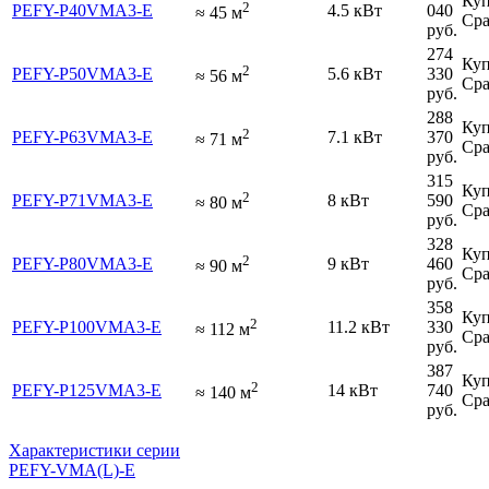
Куп
2
PEFY-P40VMA3-E
4.5 кВт
040
≈
45
м
Сра
руб.
274
Куп
2
PEFY-P50VMA3-E
5.6 кВт
330
≈
56
м
Сра
руб.
288
Куп
2
PEFY-P63VMA3-E
7.1 кВт
370
≈
71
м
Сра
руб.
315
Куп
2
PEFY-P71VMA3-E
8 кВт
590
≈
80
м
Сра
руб.
328
Куп
2
PEFY-P80VMA3-E
9 кВт
460
≈
90
м
Сра
руб.
358
Куп
2
PEFY-P100VMA3-E
11.2 кВт
330
≈
112
м
Сра
руб.
387
Куп
2
PEFY-P125VMA3-E
14 кВт
740
≈
140
м
Сра
руб.
Характеристики серии
PEFY-VMA(L)-E