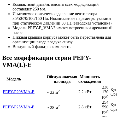
Компактный дизайн: высота всех модификаций
составляет 250 мм.
Изменяемое статическое давление вентилятора
35/50/70/100/150 Па. Номинальные параметры указаны
при статическом давлении 50 Па (заводская установка).
Модели PEFY-P_VMA3 имеют встроенный дренажный
насос.
Нижняя крышка корпуса может быть переставлена для
организации входа воздуха снизу.
Воздушный фильтр в комплекте.
Все модификации серии PEFY-
VMA(L)-E
Обслуживаемая
Мощность
Модель
площадь
охлаждения
238
Куп
2
PEFY-P20VMA-E
2.2 кВт
130
≈
22
м
Сра
руб.
254
Куп
2
PEFY-P25VMA-E
2.8 кВт
590
≈
28
м
Сра
руб.