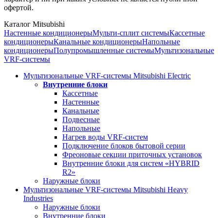
офертой.
Каталог Mitsubishi
Настенные кондиционеры
Мульти-сплит системы
Кассетные
кондиционеры
Канальные кондиционеры
Напольные
кондиционеры
Полупромышленные системы
Мультизональные
VRF-системы
Мультизональные VRF-системы Mitsubishi Electric
Внутренние блоки
Кассетные
Настенные
Канальные
Подвесные
Напольные
Нагрев воды VRF-систем
Подключение блоков бытовой серии
Фреоновые секции приточных установок
Внутренние блоки для систем «HYBRID
R2»
Наружные блоки
Мультизональные VRF-системы Mitsubishi Heavy
Industries
Наружные блоки
Внутренние блоки